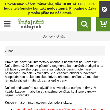
Dovolenka: Vážení zákazníci, dňa 10.08. až 14.08.2026
bude telefonický kontakt nedostupný. Prípadné otázky
prosím píšte na náš email.
Domov
O nás
O nás
Práve ste navštívili internetový obchod s nábytkom na Slovensku.
Naša firma už 10 rokov pôsobí v segmente kamenných predajní a na
základe vysokého dopytu sme sa rozhodli rozšíriť pole našej
pôsobnosti na celé Slovensko. V súčasnom období sužovanom
hospodárskou a ekonomickou krízou chceme ponúkať zákazníkom
len najkvalitnejší nábytok za najlepšie ceny.
Našimi dodávateľmi sú najväčšie slovenské a európske firmy. V
každej kategórií nábytku sa snažíme ponúkať kvalitené výrobky
najmä Slovenska.
Kúpou v našom internetovom obchode získate:
najkvalitnejší nábytok, ktorý je v súčasnosti ponúkaný na trhu,