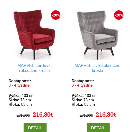
-20%
-20%
MARVEL bordové,
MARVEL sivé, relaxačné
relaxačné kreslo
kreslo
Dostupnosť:
Dostupnosť:
3 - 4 týždne
3 - 4 týždne
Výška:
103 cm
Výška:
103 cm
Šírka:
75 cm
Šírka:
75 cm
Hĺbka:
83 cm
Hĺbka:
83 cm
216,80€
216,80€
271,00€
271,00€
DETAIL
DETAIL