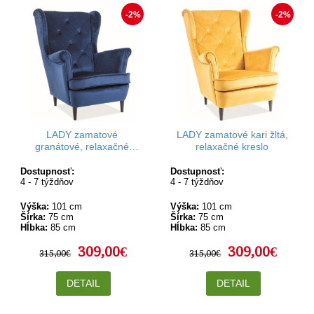
-2%
-2%
LADY zamatové
LADY zamatové kari žltá,
granátové, relaxačné
relaxačné kreslo
kreslo
Dostupnosť:
Dostupnosť:
4 - 7 týždňov
4 - 7 týždňov
Výška:
101 cm
Výška:
101 cm
Šírka:
75 cm
Šírka:
75 cm
Hĺbka:
85 cm
Hĺbka:
85 cm
309,00€
309,00€
315,00€
315,00€
DETAIL
DETAIL