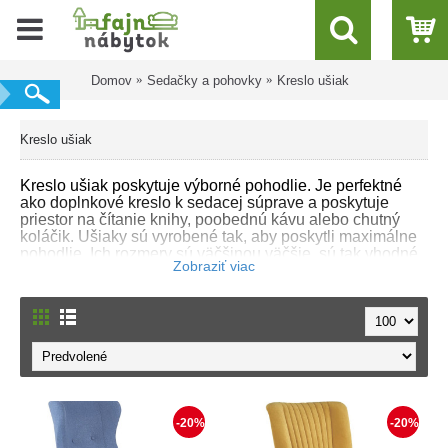
Domov
Sedačky a pohovky
Kreslo ušiak
Kreslo ušiak
Kreslo ušiak poskytuje výborné pohodlie. Je perfektné
ako doplnkové kreslo k sedacej súprave a poskytuje
priestor na čítanie knihy, poobednú kávu alebo chutný
koláčik. Ušiaky sú vyrobené tak, aby poskytli maximálne
pohodlie. Ich rozmery sú väčšinou väčšie, sú tak vhodné
do väčších izieb. Vybrať si môžete z rôznych farieb a
dizajnov, od minimalistických po extravagantné.
-20%
-20%