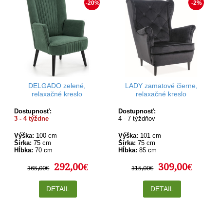
-20%
-2%
DELGADO zelené,
LADY zamatové čierne,
relaxačné kreslo
relaxačné kreslo
Dostupnosť:
Dostupnosť:
3 - 4 týždne
4 - 7 týždňov
Výška:
100 cm
Výška:
101 cm
Šírka:
75 cm
Šírka:
75 cm
Hĺbka:
70 cm
Hĺbka:
85 cm
292,00€
309,00€
365,00€
315,00€
DETAIL
DETAIL