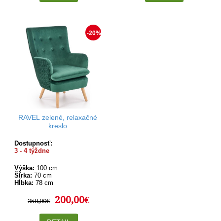
-20%
RAVEL zelené, relaxačné
kreslo
Dostupnosť:
3 - 4 týždne
Výška:
100 cm
Šírka:
70 cm
Hĺbka:
78 cm
200,00€
250,00€