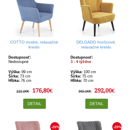
COTTO modré, relaxačné
DELGADO horčicové,
kreslo
relaxačné kreslo
Dostupnosť:
Dostupnosť:
Nedostupné
3 - 4 týždne
Výška:
99 cm
Výška:
100 cm
Šírka:
73 cm
Šírka:
75 cm
Hĺbka:
76 cm
Hĺbka:
70 cm
176,80€
292,00€
221,00€
365,00€
DETAIL
DETAIL
-20%
-20%