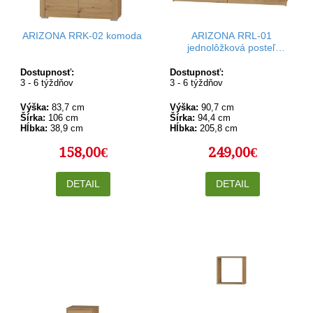
ARIZONA RRK-02 komoda
ARIZONA RRL-01
jednolôžková posteľ
90x200 cm s úložným
priestorom
Dostupnosť:
Dostupnosť:
3 - 6 týždňov
3 - 6 týždňov
Výška:
83,7 cm
Výška:
90,7 cm
Šírka:
106 cm
Šírka:
94,4 cm
Hĺbka:
38,9 cm
Hĺbka:
205,8 cm
158,00€
249,00€
DETAIL
DETAIL