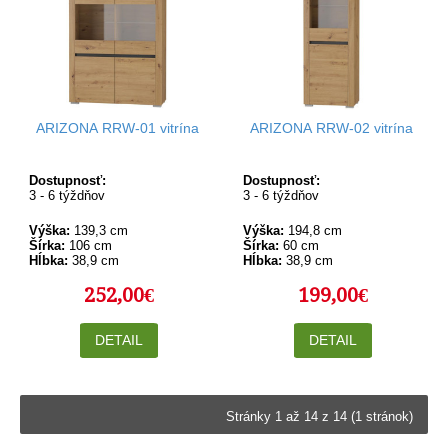
ARIZONA RRW-01 vitrína
ARIZONA RRW-02 vitrína
Dostupnosť:
Dostupnosť:
3 - 6 týždňov
3 - 6 týždňov
Výška:
139,3 cm
Výška:
194,8 cm
Šírka:
106 cm
Šírka:
60 cm
Hĺbka:
38,9 cm
Hĺbka:
38,9 cm
252,00€
199,00€
DETAIL
DETAIL
Stránky 1 až 14 z 14 (1 stránok)