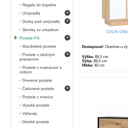
Regále do kúpelne
+
Umývadla
+
Dosky pod umývadlo
Skrinky so zrkadlom
COLIN CN0
+
Postele FN
Manželské postele
Dostupnosť:
Overíme u vý
+
Postele s úložným
Výška:
88,5 cm
priestorom
Šírka:
89,5 cm
Hĺbka:
40 cm
Postele s matracom a
roštom
Drevené postele
+
Čalúnené postele
Postele z masívu
Vysoké postele
Váľandy
Detské postele