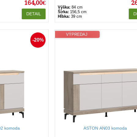
164,00€
2
Výška:
84 cm
Šírka:
156,5 cm
DETAIL
D
Hĺbka:
39 cm
VÝPREDAJ
-20%
2 komoda
ASTON AN03 komoda