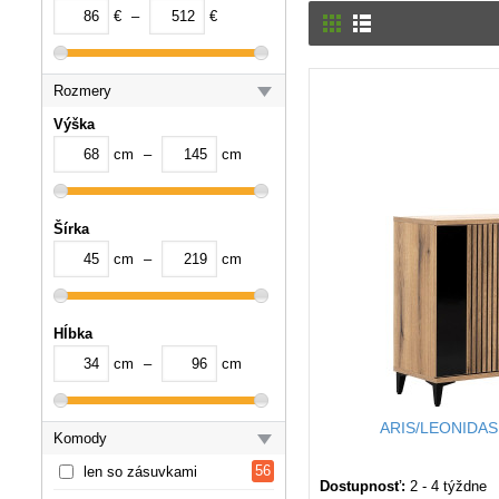
cítite. Preto nečakajte, v
€
–
€
Výhody šuflíkovej komody:
-
možnosť výberu farby
:
vášho interiéru,
Rozmery
-
úložný priestor
: naše ko
Výška
cm
–
cm
-
estetická a praktická h
Šírka
cm
–
cm
Hĺbka
cm
–
cm
ARIS/LEONIDAS
Komody
56
len so zásuvkami
Dostupnosť:
2 - 4 týždne