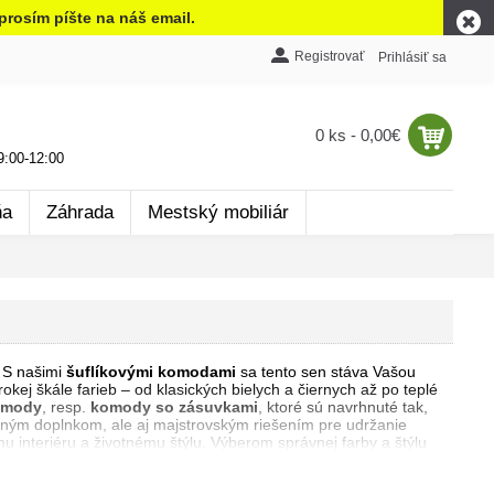
prosím píšte na náš email.
Registrovať
Prihlásiť sa
0 ks - 0,00€
:00-12:00
ňa
Záhrada
Mestský mobiliár
. S našimi
šuflíkovými komodami
sa tento sen stáva Vašou
kej škále farieb – od klasických bielych a čiernych až po teplé
omody
, resp.
komody so zásuvkami
, ktoré sú navrhnuté tak,
tným doplnkom, ale aj majstrovským riešením pre udržanie
 interiéru a životnému štýlu. Výberom správnej farby a štýlu
rásou a funkčnosťou našich šuflíkových komôd, ktoré sú
u môže zmeniť nielen vzhľad miestnosti, ale aj to, ako sa v nej