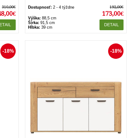
310,00€
192,00€
Dostupnosť:
2 - 4 týždne
48,00€
173,00€
Výška:
88,5 cm
Šírka:
91,5 cm
ETAIL
DETAIL
Hĺbka:
39 cm
-18%
-18%