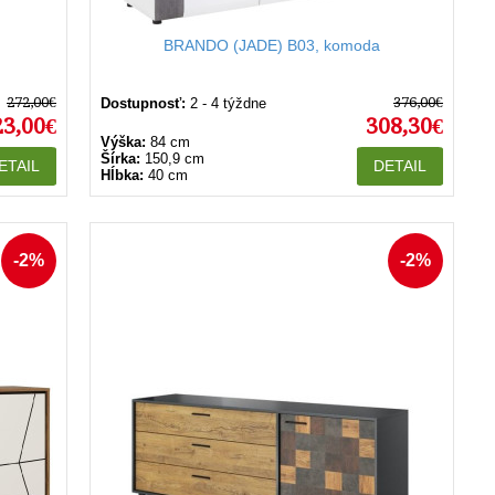
BRANDO (JADE) B03, komoda
272,00€
376,00€
Dostupnosť:
2 - 4 týždne
23,00€
308,30€
Výška:
84 cm
Šírka:
150,9 cm
ETAIL
DETAIL
Hĺbka:
40 cm
-2%
-2%