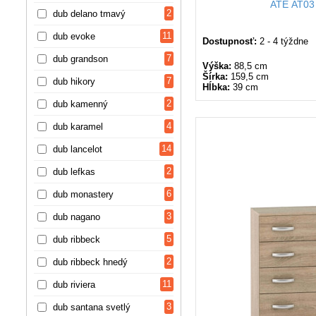
ATE AT03
2
dub delano tmavý
11
dub evoke
Dostupnosť:
2 - 4 týždne
7
dub grandson
Výška:
88,5 cm
Šírka:
159,5 cm
7
dub hikory
Hĺbka:
39 cm
2
dub kamenný
4
dub karamel
14
dub lancelot
2
dub lefkas
6
dub monastery
3
dub nagano
5
dub ribbeck
2
dub ribbeck hnedý
11
dub riviera
3
dub santana svetlý