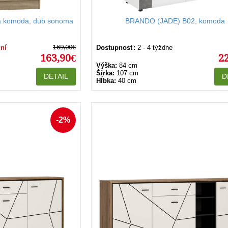
á komoda, dub sonoma
BRANDO (JADE) B02, komoda
169,00€
dní
Dostupnosť:
2 - 4 týždne
163,90€
2
Výška:
84 cm
Šírka:
107 cm
DETAIL
D
Hĺbka:
40 cm
-2%