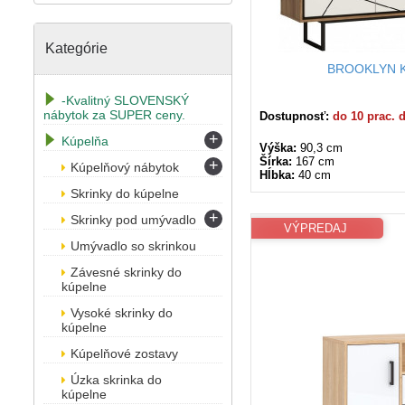
Kategórie
BROOKLYN K
-Kvalitný SLOVENSKÝ
nábytok za SUPER ceny.
Dostupnosť:
do 10 prac. 
+
Kúpelňa
Výška:
90,3 cm
Šírka:
167 cm
+
Kúpelňový nábytok
Hĺbka:
40 cm
Skrinky do kúpelne
+
Skrinky pod umývadlo
VÝPREDAJ
Umývadlo so skrinkou
Závesné skrinky do
kúpelne
Vysoké skrinky do
kúpelne
Kúpelňové zostavy
Úzka skrinka do
kúpelne