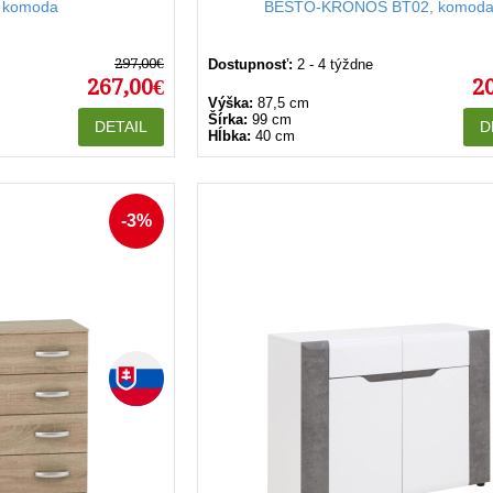
 komoda
BESTO-KRONOS BT02, komod
297,00€
Dostupnosť:
2 - 4 týždne
267,00€
2
Výška:
87,5 cm
Šírka:
99 cm
DETAIL
D
Hĺbka:
40 cm
-3%