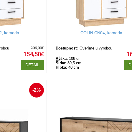
2, komoda
COLIN CN04, komoda
206,00€
robcu
Dostupnosť:
Overíme u výrobcu
154,50€
1
Výška:
108 cm
Šírka:
89,5 cm
DETAIL
D
Hĺbka:
40 cm
-2%