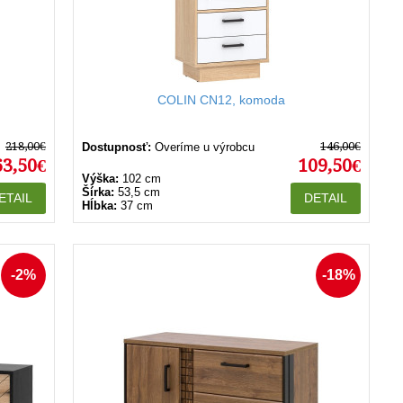
COLIN CN12, komoda
218,00€
146,00€
Dostupnosť:
Overíme u výrobcu
63,50€
109,50€
Výška:
102 cm
Šírka:
53,5 cm
ETAIL
DETAIL
Hĺbka:
37 cm
-2%
-18%