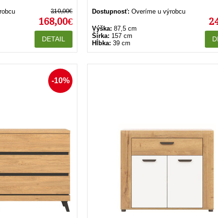
210,00€
robcu
Dostupnosť:
Overíme u výrobcu
168,00€
2
Výška:
87,5 cm
Šírka:
157 cm
DETAIL
D
Hĺbka:
39 cm
-10%