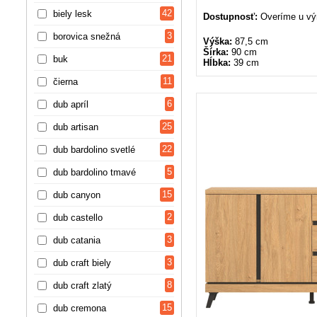
42
biely lesk
Dostupnosť:
Overíme u vý
3
borovica snežná
Výška:
87,5 cm
Šírka:
90 cm
21
buk
Hĺbka:
39 cm
11
čierna
6
dub apríl
25
dub artisan
22
dub bardolino svetlé
5
dub bardolino tmavé
15
dub canyon
2
dub castello
3
dub catania
3
dub craft biely
8
dub craft zlatý
15
dub cremona