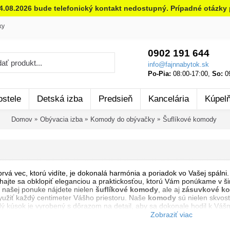
14.08.2026 bude telefonický kontakt nedostupný. Prípadné otázky 
ky
0902 191 644
info@fajnnabytok.sk
Po-Pia:
08:00-17:00,
So:
09
ostele
Detská izba
Predsieň
Kancelária
Kúpel
Domov
Obývacia izba
Komody do obývačky
Šuflíkové komody
prvá vec, ktorú vidíte, je dokonalá harmónia a poriadok vo Vašej spálni
ajte sa obklopiť eleganciou a praktickosťou, ktorú Vám ponúkame v širo
 našej ponuke nájdete nielen
šuflíkové komody
, ale aj
zásuvkové k
yužiť každý centimeter Vášho priestoru. Naše
komody
sú nielen skvos
 kúsok je vyrobený s dôrazom na detail, aby sa dokonale hodil k Vášmu
 Vás bude každý deň nabíjať pozitívnou energiou. Nechajte sa uniesť k
ádateľnou súčasťou Vášho domova. A nezabudnite, správny výber nábytk