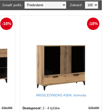
Zoradiť podľa:
Zobraziť:
 dubového dreva, nájdete u nás komodu, ktorá dokonale zapadne do
-18%
-18%
 usporiadať všetko, čo potrebujete mať po ruke,
ej funkčnosti, ktorá pridáva hodnotu každému priestoru.
ARIS/LEONIDAS AS04, komoda
326,00€
329,00€
Dostupnosť:
2 - 4 týždne