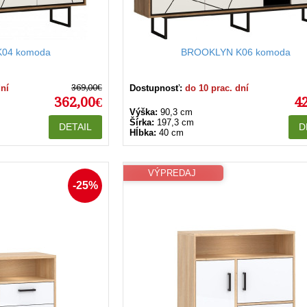
04 komoda
BROOKLYN K06 komoda
369,00€
dní
Dostupnosť:
do 10 prac. dní
362,00€
4
Výška:
90,3 cm
Šírka:
197,3 cm
DETAIL
D
Hĺbka:
40 cm
VÝPREDAJ
-25%