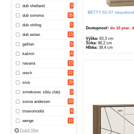
3
dub shetland
BETTY 02-07 zásuvkov
35
dub sonoma
5
dub stirling
Dostupnosť:
do 10 prac. 
13
dub wotan
Výška:
93,3 cm
Šírka:
90,2 cm
5
gaštan
Hĺbka:
39,4 cm
4
kašmír
13
navarra
22
orech
20
sivá
3
smrekovec sibiu zlatý
10
sosna andersen
4
tmavomodrá
13
wenge