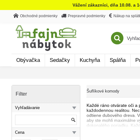
Vážení zákazníci, dňa 10.08. a 
Obchodné podmienky
Prepravné podmienky
Nákup na splát
Obývačka
Sedačky
Kuchyňa
Spálňa
P
Šuflíkové komody
Filter
Každé ráno otvárate oči a 
Vyhľadávanie
každodennou realitou. Nech
odtiene dubového dreva. V
aby ste mohli maximálne v
dokonalého poriadku. Každý
vytvoríte atmosféru, ktorá
Cena
pripravené stať sa nepostr