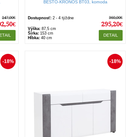
a
BESTO-KRONOS BT03, komoda
247,00€
360,00€
Dostupnosť:
2 - 4 týždne
02,50€
295,20€
Výška:
87,5 cm
Šírka:
153 cm
ETAIL
DETAIL
Hĺbka:
40 cm
-18%
-18%