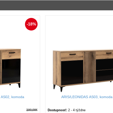
yberte si komodu, ktorá Vám prináša radosť a poriadok každý deň.
 či už preferujete čistotu bielej, eleganciu čiernej alebo teplý nádych
-18%
mody ponúkajú dostatok zásuviek na to, aby ste v nich mohli prehľadne
odnota
: nechajte sa očariť kombináciou elegantného dizajnu a praktick
 AS02, komoda
ARIS/LEONIDAS AS03, komoda
200,00€
Dostupnosť:
2 - 4 týždne