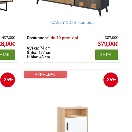
CASEY 1D3S, komoda
437,00€
387,00€
Dostupnosť:
do 10 prac. dní
28,00€
379,00€
Výška:
74 cm
Šírka:
177 cm
ETAIL
DETAIL
Hĺbka:
45 cm
VÝPREDAJ
-25%
-25%