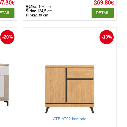
67,30€
269,80€
Výška:
106 cm
Šírka:
124,5 cm
ETAIL
DETAIL
Hĺbka:
39 cm
-20%
-10%
ATE AT02 komoda