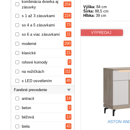
kombinácia dvierka aj
254
Výška:
84 cm
zásuvky
Šírka:
88,5 cm
224
Hĺbka:
39 cm
s 1 až 3 zásuvkami
73
so 4 a 5 zásuvkami
VÝPREDAJ
11
so 6 a viac zásuvkami
290
moderné
21
klasické
3
rohové komody
111
na nožičkách
45
s LED osvetlením
Farebné prevedenie
14
antracit
3
beton
13
béžová
ASTON AN0
43
biela