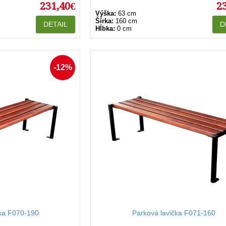
231,40€
2
Výška:
63 cm
Šírka:
160 cm
DETAIL
D
Hĺbka:
0 cm
-12%
čka F070-190
Parková lavička F071-160