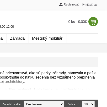
Registrovať
Prihlásiť sa
0 ks - 0,00€
:00-12:00
ňa
Záhrada
Mestský mobiliár
jné priestranstvá, ako sú parky, záhrady, námestia a pešie
a poskytnutie dostatku sedenia bez vizuálneho preplnenia
j architektúry.
u a dlhú životnosť. Tieto lavičky sú navrhnuté tak, aby
ytok pre každé ročné obdobie. Sedacia časť je zložená z
ri sedení. Tento dizajn navyše kombinuje estetickú
Zoradiť podľa:
Zobraziť: