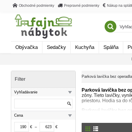
Obchodné podmienky
Prepravné podmienky
Nákup na splát
Obývačka
Sedačky
Kuchyňa
Spálňa
P
Parková lavička bez operadla
Filter
Parková lavička bez o
Vyhľadávanie
zóny. Tieto lavičky, vy
priestoru. Hodia sa do r
Parkové lavičky bez o
Cena
odolávali náročným pove
drevených dosiek s hrúb
príťažlivosť dreva s od
€
–
€