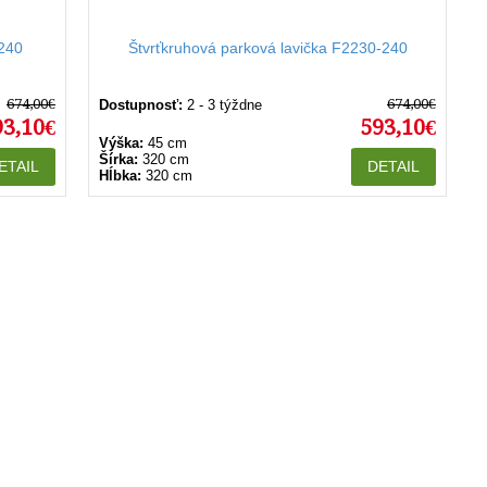
-240
Štvrťkruhová parková lavička F2230-240
674,00€
674,00€
Dostupnosť:
2 - 3 týždne
93,10€
593,10€
Výška:
45 cm
Šírka:
320 cm
ETAIL
DETAIL
Hĺbka:
320 cm