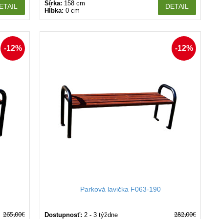
Šírka:
158 cm
ETAIL
DETAIL
Hĺbka:
0 cm
-12%
-12%
Parková lavička F063-190
265,00€
282,00€
Dostupnosť:
2 - 3 týždne