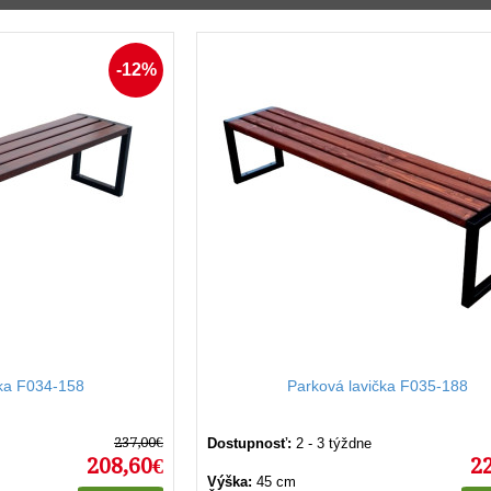
radla sú skvelou voľbou pre miesta, kde je potrebné maximalizov
xibilita umiestnenia pridávajú hodnotu verejným priestorom a 
 praktická funkčnosť robia z týchto lavičiek ideálnu voľbu pre ak
-12%
čka F034-158
Parková lavička F035-188
237,00€
Dostupnosť:
2 - 3 týždne
208,60€
2
Výška:
45 cm