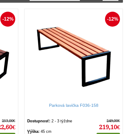
ať využitie priestoru a udržať otvorenú atmosféru. Ich
uspokoja potreby návštevníkov. Moderný dizajn, kombinácia
ýkoľvek vonkajší projekt.
-12%
-12%
Parková lavička F036-158
253,00€
249,00€
Dostupnosť:
2 - 3 týždne
22,60€
219,10€
Výška:
45 cm