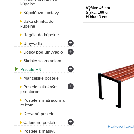
kúpelne
Výška:
45 cm
Kúpelňové zostavy
Šírka:
188 cm
Hĺbka:
0 cm
Úzka skrinka do
kúpelne
Regále do kúpelne
+
Umývadla
+
Dosky pod umývadlo
Skrinky so zrkadlom
+
Postele FN
Manželské postele
+
Postele s úložným
priestorom
Postele s matracom a
roštom
Drevené postele
+
Čalúnené postele
Parková lavi
Postele z masívu