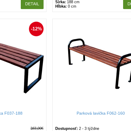
Šírka:
188 cm
DETAIL
D
Hĺbka:
0 cm
-12%
čka F037-188
Parková lavička F062-160
263,00€
Dostupnosť:
2 - 3 týždne