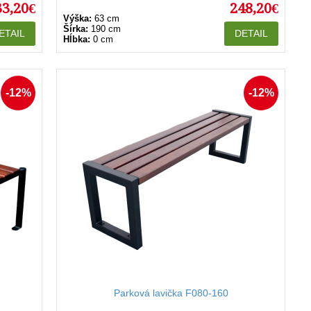
33,20€
248,20€
Výška:
63 cm
Šírka:
190 cm
ETAIL
DETAIL
Hĺbka:
0 cm
-12%
-12%
Parková lavička F080-160