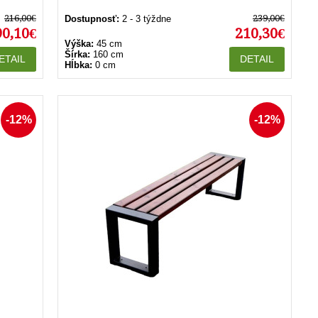
216,00€
239,00€
Dostupnosť:
2 - 3 týždne
90,10€
210,30€
Výška:
45 cm
Šírka:
160 cm
ETAIL
DETAIL
Hĺbka:
0 cm
-12%
-12%