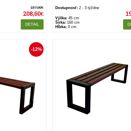
237,00€
Dostupnosť:
2 - 3 týždne
208,60€
1
Výška:
45 cm
Šírka:
160 cm
DETAIL
D
Hĺbka:
0 cm
-12%