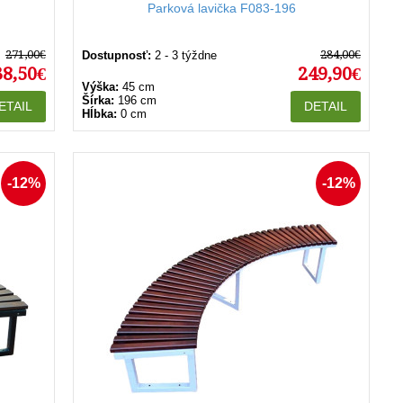
Parková lavička F083-196
271,00€
284,00€
Dostupnosť:
2 - 3 týždne
38,50€
249,90€
Výška:
45 cm
Šírka:
196 cm
ETAIL
DETAIL
Hĺbka:
0 cm
-12%
-12%