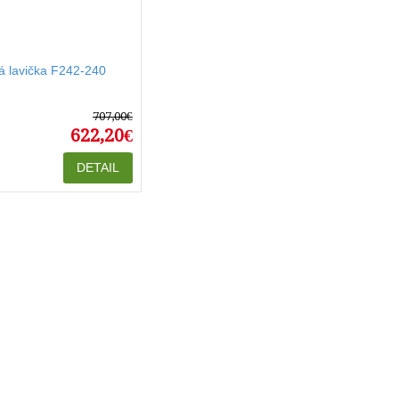
á lavička F242-240
707,00€
622,20€
DETAIL