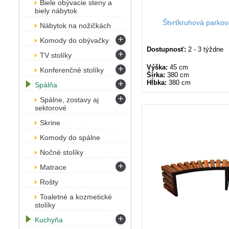
Biele obývacie steny a
biely nábytok
Štvrťkruhová parkov
Nábytok na nožičkách
+
Komody do obývačky
Dostupnosť:
2 - 3 týždne
+
TV stolíky
Výška:
45 cm
+
Konferenčné stolíky
Šírka:
380 cm
+
Hĺbka:
380 cm
Spálňa
+
Spálne, zostavy aj
sektorové
Skrine
Komody do spálne
Nočné stolíky
+
Matrace
Rošty
Toaletné a kozmetické
stolíky
+
Kuchyňa