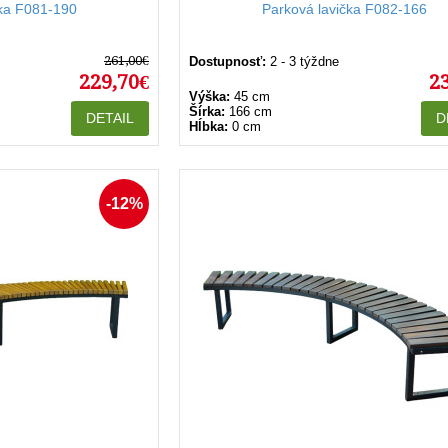
čka F081-190
Parková lavička F082-166
261,00€
Dostupnosť:
2 - 3 týždne
229,70€
2
Výška:
45 cm
Šírka:
166 cm
DETAIL
D
Hĺbka:
0 cm
-12%