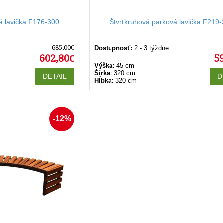
á lavička F176-300
Štvrťkruhová parková lavička F219
685,00€
Dostupnosť:
2 - 3 týždne
602,80€
5
Výška:
45 cm
Šírka:
320 cm
DETAIL
D
Hĺbka:
320 cm
-12%