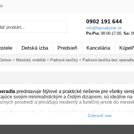
ky
0902 191 644
info@fajnnabytok.sk
Po-Pia:
08:00-17:00,
So:
09
ostele
Detská izba
Predsieň
Kancelária
Kúpel
Domov
Mestský mobiliár
Parkové lavičky
Parková lavička bez operadla
peradla
predstavuje štýlové a praktické riešenie pre všetky vere
nikajúce svojim minimalistickým a čistým dizajnom, sú ideálne n
ôznych prostredí a prinášajú moderný a funkčný prvok do mestske
peradla
majú robustnú kovovú konštrukciu, ktorá zaručuje stabilit
ternostným podmienkam, čo z nich robí vynikajúci vonkajší náb
kou až 4 cm, čo poskytuje pevný, pohodlný a prirodzený pocit p
olnosťou kovu, čím vytvára vyvážený a príjemný vzhľad.