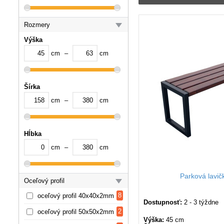
Parkové lavičky bez ope
jednoduchá údržba a fle
trvanlivých materiálov a
Rozmery
Výška
cm
–
cm
Šírka
cm
–
cm
Hĺbka
cm
–
cm
Parková lavi
Oceľový profil
8
oceľový profil 40x40x2mm
Dostupnosť:
2 - 3 týždne
2
oceľový profil 50x50x2mm
Výška:
45 cm