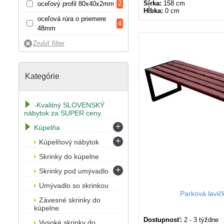
2
Šírka:
158 cm
oceľový profil 80x40x2mm
Hĺbka:
0 cm
oceľová rúra o priemere
4
48mm
Kategórie
-Kvalitný SLOVENSKÝ
nábytok za SUPER ceny.
+
Kúpelňa
+
Kúpelňový nábytok
Skrinky do kúpelne
+
Skrinky pod umývadlo
Umývadlo so skrinkou
Parková lavi
Závesné skrinky do
kúpelne
Dostupnosť:
2 - 3 týždne
Vysoké skrinky do