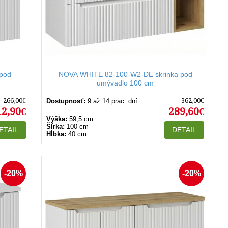
pod
NOVA WHITE 82-100-W2-DE skrinka pod
umývadlo 100 cm
266,00€
362,00€
Dostupnosť:
9 až 14 prac. dní
12,90€
289,60€
Výška:
59,5 cm
Šírka:
100 cm
ETAIL
DETAIL
Hĺbka:
40 cm
-20%
-20%