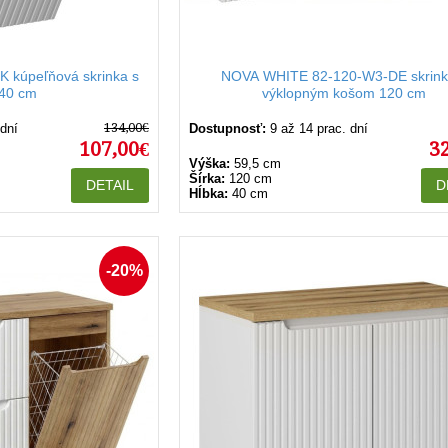
 kúpeľňová skrinka s
NOVA WHITE 82-120-W3-DE skrink
40 cm
výklopným košom 120 cm
134,00€
 dní
Dostupnosť:
9 až 14 prac. dní
107,00€
3
Výška:
59,5 cm
Šírka:
120 cm
DETAIL
D
Hĺbka:
40 cm
-20%