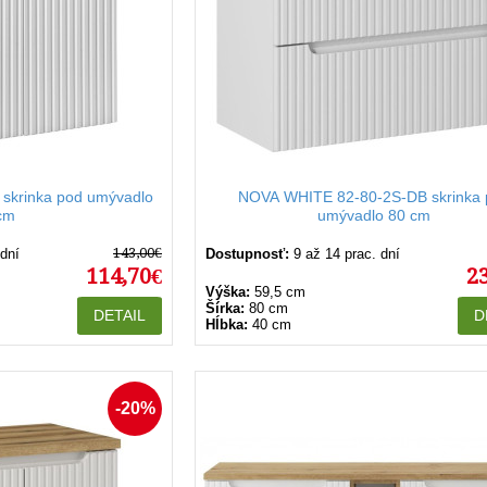
skrinka pod umývadlo
NOVA WHITE 82-80-2S-DB skrinka 
cm
umývadlo 80 cm
143,00€
 dní
Dostupnosť:
9 až 14 prac. dní
114,70€
2
Výška:
59,5 cm
Šírka:
80 cm
DETAIL
D
Hĺbka:
40 cm
-20%