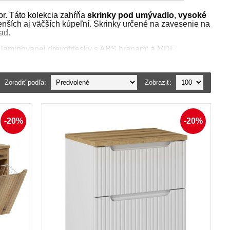
r. Táto kolekcia zahŕňa
skrinky pod umývadlo
,
vysoké
menších aj väčších kúpeľní. Skrinky určené na zavesenie na
ad.
 z laminovanej drevotriesky s ABS hranami a MDF
kmi
, ktoré pridávajú na modernom dizajne a vybavené sú
storov. Okrem toho nábytok ponúka
Zoradiť podľa:
tiché dovieranie
Zobraziť:
zakúpiť vo farebnom prevedení
biela matná
, ktorá sa
obiť vzhľad podľa Vašich predstáv.
riér. Kvalitné skrinky, ktoré sú odolné voči vlhkosti,
-20%
-20%