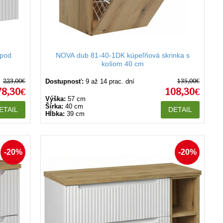
 pod
NOVA dub 81-40-1DK kúpeľňová skrinka s
košom 40 cm
223,00€
135,00€
Dostupnosť:
9 až 14 prac. dní
78,30€
108,30€
Výška:
57 cm
Šírka:
40 cm
ETAIL
DETAIL
Hĺbka:
39 cm
-20%
-20%