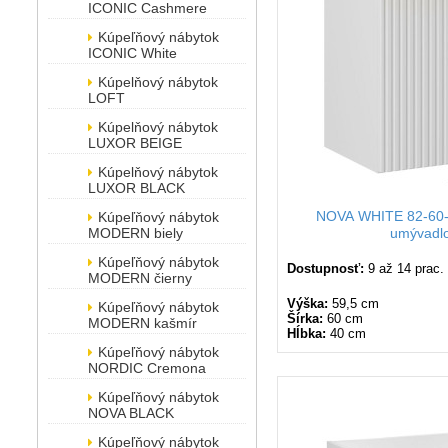
ICONIC Cashmere
Kúpeľňový nábytok
ICONIC White
Kúpelňový nábytok
LOFT
Kúpelňový nábytok
LUXOR BEIGE
Kúpelňový nábytok
LUXOR BLACK
NOVA WHITE 82-60-
Kúpeľňový nábytok
MODERN biely
umývadl
Kúpeľňový nábytok
Dostupnosť:
9 až 14 prac.
MODERN čierny
Výška:
59,5 cm
Kúpeľňový nábytok
Šírka:
60 cm
MODERN kašmír
Hĺbka:
40 cm
Kúpeľňový nábytok
NORDIC Cremona
Kúpeľňový nábytok
NOVA BLACK
Kúpeľňový nábytok