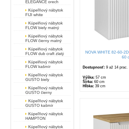
ELEGANCE orech
Kúpeľňový nábytok
FIJI white
Kúpelňový nábytok
FLOW biely matný
Kúpelňový nábytok
FLOW čierny matný
Kúpelňový nábytok
NOVA WHITE 82-60-2D 
FLOW dub craft zlatý
60 
Kúpelňový nábytok
FLOW kašmír
Dostupnosť:
9 až 14 prac.
Kúpeľňový nábytok
Výška:
57 cm
GUSTO biely
Šírka:
60 cm
Hĺbka:
39 cm
Kúpeľňový nábytok
GUSTO čierny
Kúpeľňový nábytok
GUSTO kašmír
Kúpeľňový nábytok
HAMPTON
Kúpeľňový nábytok