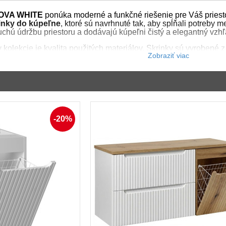
NOVA WHITE
ponúka moderné a funkčné riešenie pre Váš priesto
rinky do kúpeľne
, ktoré sú navrhnuté tak, aby spĺňali potreby 
hú údržbu priestoru a dodávajú kúpeľni čistý a elegantný vzhľ
 kolekcie je kvalita použitých materiálov. Skrinky sú vyrobené
dolnými voči vlhkosti. Predné plochy sú
zdobené zvislými pási
ami
.
adlo je 40 cm, čo ich robí ideálnymi do menších a užších prie
 prispieva k zvýšeniu komfortu používania. Kolekciu je možné 
farbou
dub evoke alebo čiernou farbou
, čím si môžete prispôs
WHITE je štýlovým a praktickým riešením pre každý moderný inte
-20%
stetický doplnok do Vašej kúpeľne.