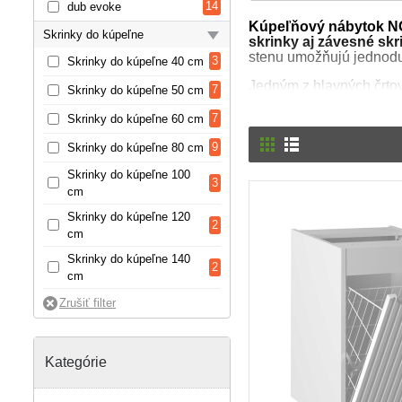
14
dub evoke
Kúpeľňový nábytok 
Skrinky do kúpeľne
skrinky aj závesné sk
stenu umožňujú jednoduc
3
Skrinky do kúpeľne 40 cm
Jedným z hlavných črtov
7
Skrinky do kúpeľne 50 cm
materiálu, čo ich robí o
integrovanými úchytk
7
Skrinky do kúpeľne 60 cm
Hĺbka skriniek pod umýv
9
Skrinky do kúpeľne 80 cm
dvierok a zásuviek
, čo
Skrinky do kúpeľne 100
perfektne kombinuje s 
3
cm
Kúpeľňový nábytok NOVA 
Skrinky do kúpeľne 120
zaručujú spoľahlivý a e
2
cm
Skrinky do kúpeľne 140
2
cm
Kategórie