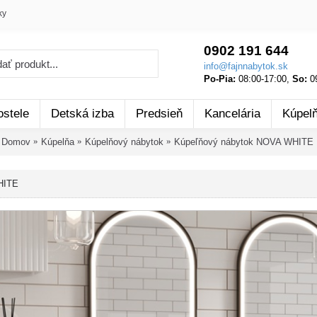
ky
0902 191 644
info@fajnnabytok.sk
Po-Pia:
08:00-17:00,
So:
09
ostele
Detská izba
Predsieň
Kancelária
Kúpel
Domov
Kúpelňa
Kúpelňový nábytok
Kúpeľňový nábytok NOVA WHITE
HITE