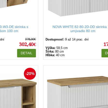
-W3-DE skrinka s
NOVA WHITE 82-80-2D-DD skrinka
ošom 100 cm
umývadlo 80 cm
378,00€
 dní
Dostupnosť:
9 až 14 prac. dní
302,40€
1
Výška:
59,5 cm
Šírka:
80 cm
DETAIL
D
Hĺbka:
40 cm
-20%