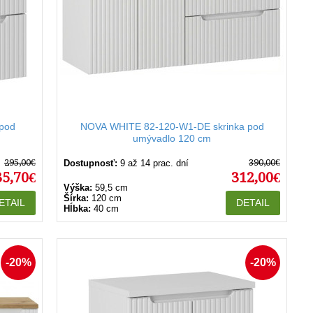
pod
NOVA WHITE 82-120-W1-DE skrinka pod
umývadlo 120 cm
295,00€
390,00€
Dostupnosť:
9 až 14 prac. dní
35,70€
312,00€
Výška:
59,5 cm
Šírka:
120 cm
ETAIL
DETAIL
Hĺbka:
40 cm
-20%
-20%