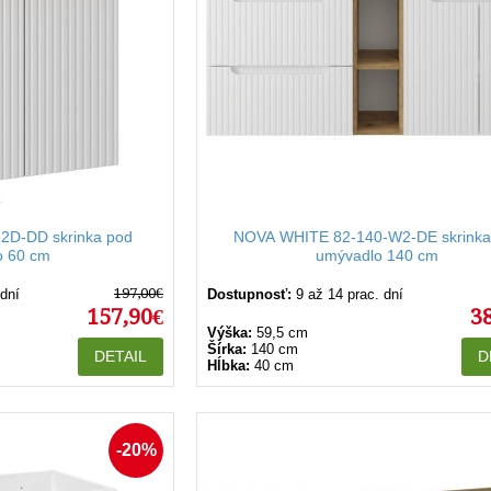
2D-DD skrinka pod
NOVA WHITE 82-140-W2-DE skrinka
o 60 cm
umývadlo 140 cm
197,00€
 dní
Dostupnosť:
9 až 14 prac. dní
157,90€
3
Výška:
59,5 cm
Šírka:
140 cm
DETAIL
D
Hĺbka:
40 cm
-20%