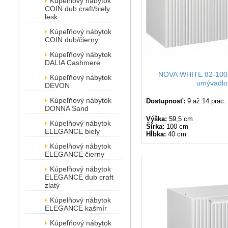
Kúpelňový nábytok
COIN dub craft/biely
lesk
Kúpeľňový nábytok
COIN dub/čierny
Kúpeľňový nábytok
DALIA Cashmere
NOVA WHITE 82-100-
Kúpeľňový nábytok
umývadlo
DEVON
Kúpeľňový nábytok
Dostupnosť:
9 až 14 prac.
DONNA Sand
Výška:
59,5 cm
Kúpelňový nábytok
Šírka:
100 cm
ELEGANCE biely
Hĺbka:
40 cm
Kúpelňový nábytok
ELEGANCE čierny
Kúpelňový nábytok
ELEGANCE dub craft
zlatý
Kúpelňový nábytok
ELEGANCE kašmír
Kúpeľňový nábytok