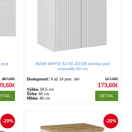
 pod
NOVA WHITE 82-60-2D-DB skrinka pod
umývadlo 60 cm
487,00€
217,00€
Dostupnosť:
9 až 14 prac. dní
89,60€
173,60€
Výška:
59,5 cm
Šírka:
60 cm
ETAIL
DETAIL
Hĺbka:
40 cm
-20%
-20%