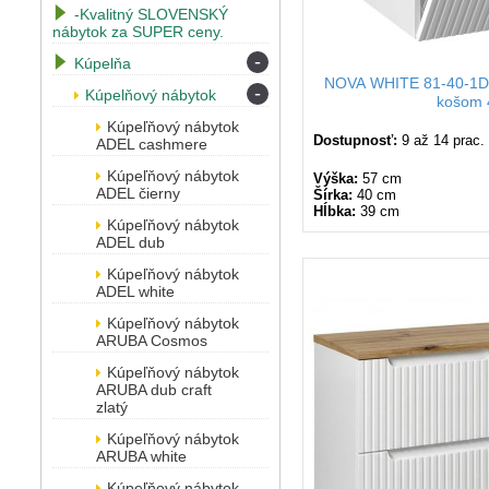
-Kvalitný SLOVENSKÝ
nábytok za SUPER ceny.
-
Kúpelňa
NOVA WHITE 81-40-1DK
-
Kúpelňový nábytok
košom 
Kúpeľňový nábytok
Dostupnosť:
9 až 14 prac.
ADEL cashmere
Kúpeľňový nábytok
Výška:
57 cm
ADEL čierny
Šírka:
40 cm
Hĺbka:
39 cm
Kúpeľňový nábytok
ADEL dub
Kúpeľňový nábytok
ADEL white
Kúpeľňový nábytok
ARUBA Cosmos
Kúpeľňový nábytok
ARUBA dub craft
zlatý
Kúpeľňový nábytok
ARUBA white
Kúpeľňový nábytok