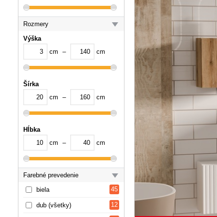
Rozmery
Výška
cm
–
cm
Šírka
cm
–
cm
Hĺbka
cm
–
cm
Farebné prevedenie
45
biela
12
dub (všetky)