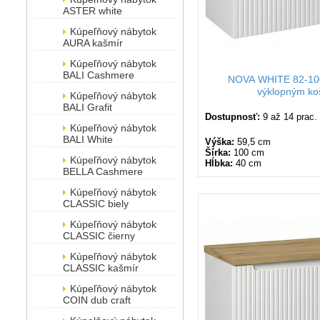
ASTER white
Kúpeľňový nábytok
AURA kašmír
Kúpeľňový nábytok
BALI Cashmere
NOVA WHITE 82-100
výklopným k
Kúpeľňový nábytok
BALI Grafit
Dostupnosť:
9 až 14 prac.
Kúpeľňový nábytok
BALI White
Výška:
59,5 cm
Šírka:
100 cm
Kúpeľňový nábytok
Hĺbka:
40 cm
BELLA Cashmere
Kúpeľňový nábytok
CLASSIC biely
Kúpeľňový nábytok
CLASSIC čierny
Kúpeľňový nábytok
CLASSIC kašmír
Kúpeľňový nábytok
COIN dub craft