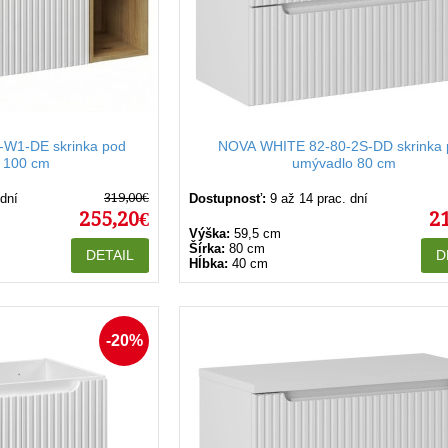
W1-DE skrinka pod
NOVA WHITE 82-80-2S-DD skrinka 
 100 cm
umývadlo 80 cm
319,00€
 dní
Dostupnosť:
9 až 14 prac. dní
255,20€
2
Výška:
59,5 cm
Šírka:
80 cm
DETAIL
D
Hĺbka:
40 cm
-20%