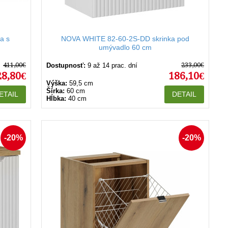
a s
NOVA WHITE 82-60-2S-DD skrinka pod
umývadlo 60 cm
411,00€
233,00€
Dostupnosť:
9 až 14 prac. dní
28,80€
186,10€
Výška:
59,5 cm
Šírka:
60 cm
ETAIL
DETAIL
Hĺbka:
40 cm
-20%
-20%