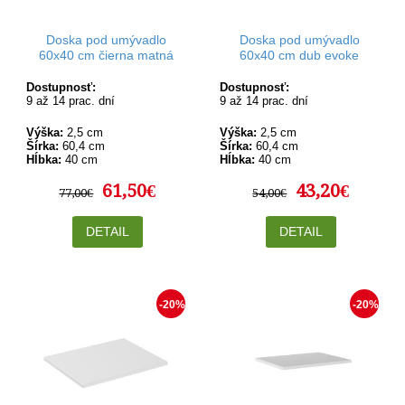
Doska pod umývadlo
Doska pod umývadlo
60x40 cm čierna matná
60x40 cm dub evoke
Dostupnosť:
Dostupnosť:
9 až 14 prac. dní
9 až 14 prac. dní
Výška:
2,5 cm
Výška:
2,5 cm
Šírka:
60,4 cm
Šírka:
60,4 cm
Hĺbka:
40 cm
Hĺbka:
40 cm
61,50€
43,20€
77,00€
54,00€
DETAIL
DETAIL
-20%
-20%