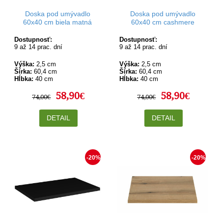
Doska pod umývadlo
Doska pod umývadlo
60x40 cm biela matná
60x40 cm cashmere
Dostupnosť:
Dostupnosť:
9 až 14 prac. dní
9 až 14 prac. dní
Výška:
2,5 cm
Výška:
2,5 cm
Šírka:
60,4 cm
Šírka:
60,4 cm
Hĺbka:
40 cm
Hĺbka:
40 cm
58,90€
58,90€
74,00€
74,00€
DETAIL
DETAIL
-20%
-20%