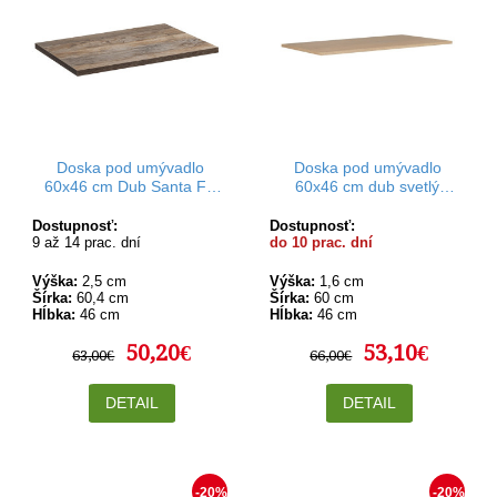
Doska pod umývadlo
Doska pod umývadlo
60x46 cm Dub Santa Fe
60x46 cm dub svetlý
Vintage
Rodan
Dostupnosť:
Dostupnosť:
9 až 14 prac. dní
do 10 prac. dní
Výška:
2,5 cm
Výška:
1,6 cm
Šírka:
60,4 cm
Šírka:
60 cm
Hĺbka:
46 cm
Hĺbka:
46 cm
50,20€
53,10€
63,00€
66,00€
DETAIL
DETAIL
-20%
-20%