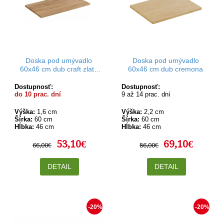
Doska pod umývadlo
Doska pod umývadlo
60x46 cm dub craft zlatý
60x46 cm dub cremona
Rodan
Dostupnosť:
Dostupnosť:
do 10 prac. dní
9 až 14 prac. dní
Výška:
1,6 cm
Výška:
2,2 cm
Šírka:
60 cm
Šírka:
60 cm
Hĺbka:
46 cm
Hĺbka:
46 cm
53,10€
69,10€
66,00€
86,00€
DETAIL
DETAIL
-20%
-20%