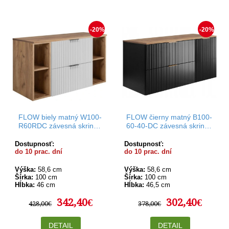
-20%
-20%
FLOW biely matný W100-
FLOW čierny matný B100-
R60RDC závesná skrinka
60-40-DC závesná skrinka
pod umývadlo 100 cm
pod umývadlo 100 cm
Dostupnosť:
Dostupnosť:
do 10 prac. dní
do 10 prac. dní
Výška:
58,6 cm
Výška:
58,6 cm
Šírka:
100 cm
Šírka:
100 cm
Hĺbka:
46 cm
Hĺbka:
46,5 cm
342,40€
302,40€
428,00€
378,00€
DETAIL
DETAIL