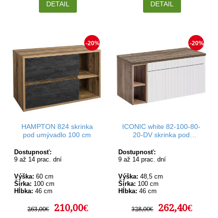
DETAIL
DETAIL
-20%
-20%
HAMPTON 824 skrinka
ICONIC white 82-100-80-
pod umývadlo 100 cm
20-DV skrinka pod
umývadlo 100 cm
Dostupnosť:
Dostupnosť:
9 až 14 prac. dní
9 až 14 prac. dní
Výška:
60 cm
Výška:
48,5 cm
Šírka:
100 cm
Šírka:
100 cm
Hĺbka:
46 cm
Hĺbka:
46 cm
210,00€
262,40€
263,00€
328,00€