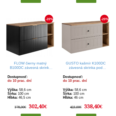
-20%
-20%
FLOW čierny matný
GUSTO kašmír K100DC
B100DC závesná skrinka
závesná skrinka pod
pod umývadlo 100 cm
umývadlo 100 cm
Dostupnosť:
Dostupnosť:
do 10 prac. dní
do 10 prac. dní
Výška:
58,6 cm
Výška:
58,6 cm
Šírka:
100 cm
Šírka:
100 cm
Hĺbka:
46,5 cm
Hĺbka:
46 cm
302,40€
338,40€
378,00€
423,00€