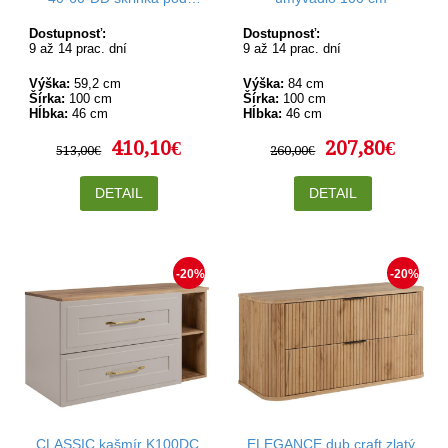
umývadlo 100 cm s košom
Dostupnosť:
Dostupnosť:
9 až 14 prac. dní
9 až 14 prac. dní
Výška:
59,2 cm
Výška:
84 cm
Šírka:
100 cm
Šírka:
100 cm
Hĺbka:
46 cm
Hĺbka:
46 cm
410,10€
207,80€
513,00€
260,00€
DETAIL
DETAIL
-20%
-20%
CLASSIC kašmír K100DC
ELEGANCE dub craft zlatý