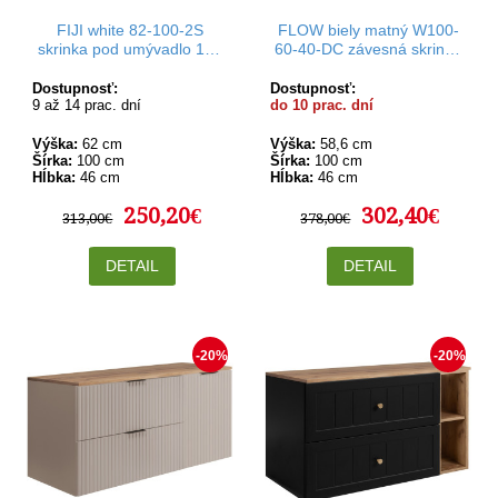
FIJI white 82-100-2S
FLOW biely matný W100-
skrinka pod umývadlo 100
60-40-DC závesná skrinka
cm
pod umývadlo 100 cm
Dostupnosť:
Dostupnosť:
9 až 14 prac. dní
do 10 prac. dní
Výška:
62 cm
Výška:
58,6 cm
Šírka:
100 cm
Šírka:
100 cm
Hĺbka:
46 cm
Hĺbka:
46 cm
250,20€
302,40€
313,00€
378,00€
DETAIL
DETAIL
-20%
-20%