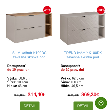
-20%
-20%
SLIM kašmír K100DC
TREND kašmír K100DK
závesná skrinka pod
závesná skrinka pod
umývadlo 100 cm
umývadlo 100 cm
Dostupnosť:
Dostupnosť:
do 10 prac. dní
do 10 prac. dní
Výška:
58,6 cm
Výška:
62,3 cm
Šírka:
100 cm
Šírka:
100 cm
Hĺbka:
46 cm
Hĺbka:
46,5 cm
314,40€
369,20€
393,00€
462,00€
DETAIL
DETAIL