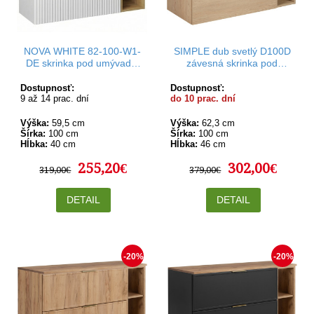
NOVA WHITE 82-100-W1-
SIMPLE dub svetlý D100D
DE skrinka pod umývadlo
závesná skrinka pod
100 cm
umývadlo s doskou 100
cm
Dostupnosť:
Dostupnosť:
9 až 14 prac. dní
do 10 prac. dní
Výška:
59,5 cm
Výška:
62,3 cm
Šírka:
100 cm
Šírka:
100 cm
Hĺbka:
40 cm
Hĺbka:
46 cm
255,20€
302,00€
319,00€
379,00€
DETAIL
DETAIL
-20%
-20%