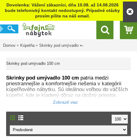
Dovolenka: Vážení zákazníci, dňa 10.08. až 14.08.2026
bude telefonický kontakt nedostupný. Prípadné otázky
prosím píšte na náš email.
Domov
Kúpelňa
Skrinky pod umývadlo
Skrinky pod umývadlo 100 cm
Skrinky pod umývadlo 100 cm
Skrinky pod umývadlo 100 cm
patria medzi
priestrannejšie a komfortnejšie riešenia v kategórii
kúpeľňového nábytku. Sú ideálnou voľbou do väčších
kúpeľní, kde je kladený dôraz na úložný priestor,
prehľadnosť a reprezentatívny vzhľad. Tieto
kúpeľňové skrinky
ponúkajú dostatok miesta pre
každodenné potreby celej rodiny a často tvoria
centrálny prvok kúpeľne.
V ponuke nájdete rôzne dispozičné riešenia –
moderné zásuvkové skrinky s tichým zatváraním
,