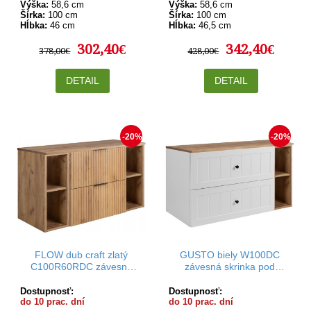
Výška:
58,6 cm
Výška:
58,6 cm
Šírka:
100 cm
Šírka:
100 cm
Hĺbka:
46 cm
Hĺbka:
46,5 cm
302,40€
342,40€
378,00€
428,00€
DETAIL
DETAIL
-20%
-20%
FLOW dub craft zlatý
GUSTO biely W100DC
C100R60RDC závesná
závesná skrinka pod
skrinka pod umývadlo 100
umývadlo 100 cm
cm
Dostupnosť:
Dostupnosť:
do 10 prac. dní
do 10 prac. dní