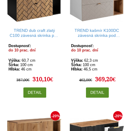
TREND dub craft zlatý
TREND kašmír K100DC
C100 závesná skrinka pod
závesná skrinka pod
umývadlo 100 cm
umývadlo 100 cm
Dostupnosť:
Dostupnosť:
do 10 prac. dní
do 10 prac. dní
Výška:
60,7 cm
Výška:
62,3 cm
Šírka:
100 cm
Šírka:
100 cm
Hĺbka:
46 cm
Hĺbka:
46,5 cm
310,10€
369,20€
387,00€
462,00€
DETAIL
DETAIL
-20%
-20%