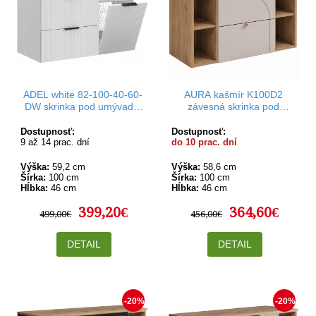
ADEL white 82-100-40-60-
AURA kašmír K100D2
DW skrinka pod umývadlo
závesná skrinka pod
100 cm
umývadlo 100 cm
Dostupnosť:
Dostupnosť:
9 až 14 prac. dní
do 10 prac. dní
Výška:
59,2 cm
Výška:
58,6 cm
Šírka:
100 cm
Šírka:
100 cm
Hĺbka:
46 cm
Hĺbka:
46 cm
399,20€
364,60€
499,00€
456,00€
DETAIL
DETAIL
-20%
-20%