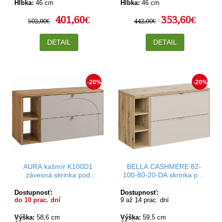
Hĺbka:
46 cm
Hĺbka:
46 cm
401,60€
353,60€
502,00€
442,00€
DETAIL
DETAIL
-20%
-20%
AURA kašmír K100D1
BELLA CASHMERE 82-
závesná skrinka pod
100-80-20-DA skrinka pod
umývadlo 100 cm
umývadlo 100 cm
Dostupnosť:
Dostupnosť:
do 10 prac. dní
9 až 14 prac. dní
Výška:
58,6 cm
Výška:
59,5 cm