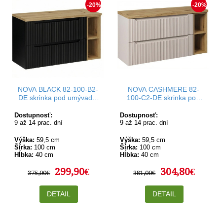
-20%
-20%
NOVA BLACK 82-100-B2-
NOVA CASHMERE 82-
DE skrinka pod umývadlo
100-C2-DE skrinka pod
100 cm
umývadlo 100 cm
Dostupnosť:
Dostupnosť:
9 až 14 prac. dní
9 až 14 prac. dní
Výška:
59,5 cm
Výška:
59,5 cm
Šírka:
100 cm
Šírka:
100 cm
Hĺbka:
40 cm
Hĺbka:
40 cm
299,90€
304,80€
375,00€
381,00€
DETAIL
DETAIL