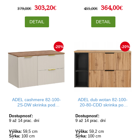
303,20€
364,00€
379,00€
455,00€
DETAIL
DETAIL
-20%
-20%
ADEL cashmere 82-100-
ADEL dub wotan 82-100-
2S-DW skrinka pod
20-80-CDD skrinka pod
umývadlo 100 cm
umývadlo 100 cm
Dostupnosť:
Dostupnosť:
9 až 14 prac. dní
9 až 14 prac. dní
Výška:
59,5 cm
Výška:
59,2 cm
Šírka:
100 cm
Šírka:
100 cm