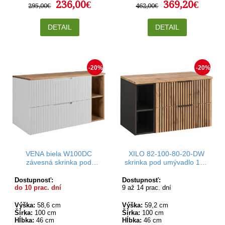
236,00€
369,20€
295,00€
462,00€
DETAIL
DETAIL
-20%
-20%
VENA biela W100DC
XILO 82-100-80-20-DW
závesná skrinka pod
skrinka pod umývadlo 100
umývadlo 100 cm
cm
Dostupnosť:
Dostupnosť:
do 10 prac. dní
9 až 14 prac. dní
Výška:
58,6 cm
Výška:
59,2 cm
Šírka:
100 cm
Šírka:
100 cm
Hĺbka:
46 cm
Hĺbka:
46 cm