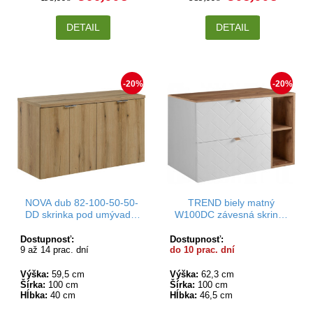
DETAIL
DETAIL
-20%
-20%
NOVA dub 82-100-50-50-
TREND biely matný
DD skrinka pod umývadlo
W100DC závesná skrinka
100 cm
pod umývadlo 100 cm
Dostupnosť:
Dostupnosť:
9 až 14 prac. dní
do 10 prac. dní
Výška:
59,5 cm
Výška:
62,3 cm
Šírka:
100 cm
Šírka:
100 cm
Hĺbka:
40 cm
Hĺbka:
46,5 cm