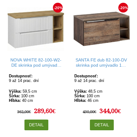
-20%
-20%
NOVA WHITE 82-100-W2-
SANTA FE dub 82-100-DV
DE skrinka pod umývadlo
skrinka pod umývadlo 100
100 cm
cm
Dostupnosť:
Dostupnosť:
9 až 14 prac. dní
9 až 14 prac. dní
Výška:
59,5 cm
Výška:
48,5 cm
Šírka:
100 cm
Šírka:
100 cm
Hĺbka:
40 cm
Hĺbka:
46 cm
289,60€
344,00€
362,00€
430,00€
DETAIL
DETAIL