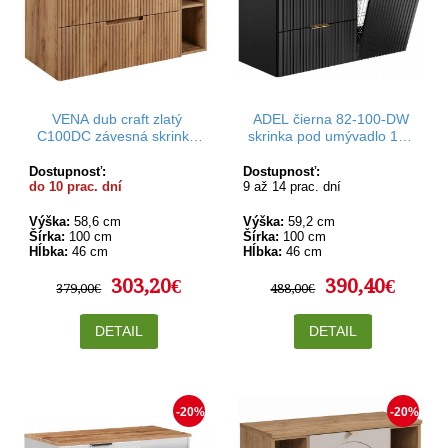
VENA dub craft zlatý
ADEL čierna 82-100-DW
C100DC závesná skrinka
skrinka pod umývadlo 100
pod umývadlo 100 cm
cm
Dostupnosť:
Dostupnosť:
do 10 prac. dní
9 až 14 prac. dní
Výška:
58,6 cm
Výška:
59,2 cm
Šírka:
100 cm
Šírka:
100 cm
Hĺbka:
46 cm
Hĺbka:
46 cm
303,20€
390,40€
379,00€
488,00€
DETAIL
DETAIL
-20%
-20%