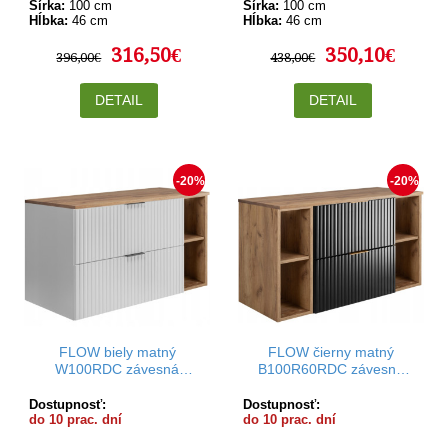
Šírka:
100 cm
Šírka:
100 cm
Hĺbka:
46 cm
Hĺbka:
46 cm
316,50€
350,10€
396,00€
438,00€
DETAIL
DETAIL
-20%
-20%
FLOW biely matný
FLOW čierny matný
W100RDC závesná
B100R60RDC závesná
skrinka pod umývadlo 100
skrinka pod umývadlo 100
cm
cm
Dostupnosť:
Dostupnosť:
do 10 prac. dní
do 10 prac. dní