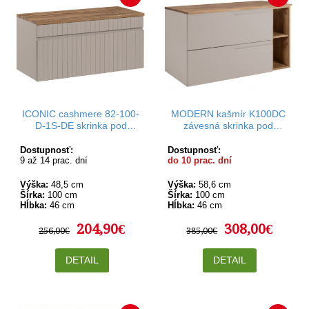
ICONIC cashmere 82-100-
MODERN kašmír K100DC
D-1S-DE skrinka pod
závesná skrinka pod
umývadlo 100 cm
umývadlo 100 cm
Dostupnosť:
Dostupnosť:
9 až 14 prac. dní
do 10 prac. dní
Výška:
48,5 cm
Výška:
58,6 cm
Šírka:
100 cm
Šírka:
100 cm
Hĺbka:
46 cm
Hĺbka:
46 cm
204,90€
308,00€
256,00€
385,00€
DETAIL
DETAIL