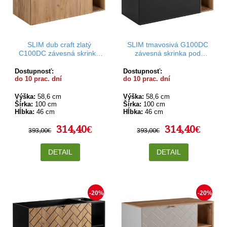
SLIM dub craft zlatý
SLIM tmavosivá G100DC
C100DC závesná skrinka
závesná skrinka pod
pod umývadlo 100 cm
umývadlo 100 cm
Dostupnosť:
Dostupnosť:
do 10 prac. dní
do 10 prac. dní
Výška:
58,6 cm
Výška:
58,6 cm
Šírka:
100 cm
Šírka:
100 cm
Hĺbka:
46 cm
Hĺbka:
46 cm
314,40€
314,40€
393,00€
393,00€
DETAIL
DETAIL
-20%
-20%