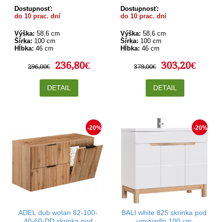
Dostupnosť:
Dostupnosť:
do 10 prac. dní
do 10 prac. dní
Výška:
58,6 cm
Výška:
58,6 cm
Šírka:
100 cm
Šírka:
100 cm
Hĺbka:
46 cm
Hĺbka:
46 cm
236,80€
303,20€
296,00€
379,00€
DETAIL
DETAIL
-20%
-20%
ADEL dub wotan 82-100-
BALI white 825 skrinka pod
40-60-DD skrinka pod
umývadlo 100 cm