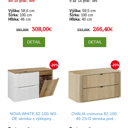
do 10 prac. dní
9 až 14 prac. dní
Výška:
58,6 cm
Výška:
59,5 cm
Šírka:
100 cm
Šírka:
100 cm
Hĺbka:
46 cm
Hĺbka:
40 cm
308,00€
266,40€
385,00€
333,00€
DETAIL
DETAIL
-20%
-20%
NOVA WHITE 82-100-W3-
OVALIA cremona 82-100-
DE skrinka s výklopným
46-2S-D skrinka pod
košom 100 cm
umývadlo 100 cm