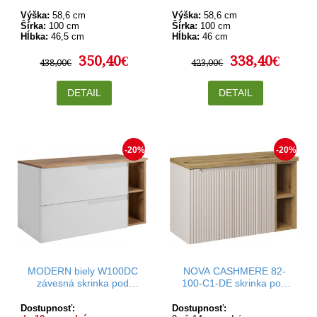
Výška:
58,6 cm
Výška:
58,6 cm
Šírka:
100 cm
Šírka:
100 cm
Hĺbka:
46,5 cm
Hĺbka:
46 cm
350,40€
338,40€
438,00€
423,00€
DETAIL
DETAIL
-20%
-20%
MODERN biely W100DC
NOVA CASHMERE 82-
závesná skrinka pod
100-C1-DE skrinka pod
umývadlo 100 cm
umývadlo 100 cm
Dostupnosť:
Dostupnosť: