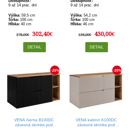
Dostupnosť:
Dostupnosť:
9 až 14 prac. dní
9 až 14 prac. dní
Výška:
59,5 cm
Výška:
54,2 cm
Šírka:
100 cm
Šírka:
100 cm
Hĺbka:
40 cm
Hĺbka:
46 cm
302,40€
430,00€
378,00€
538,00€
DETAIL
DETAIL
-20%
-20%
VENA čierna B100DC
VENA kašmír K100DC
závesná skrinka pod
závesná skrinka pod
umývadlo 100 cm
umývadlo 100 cm