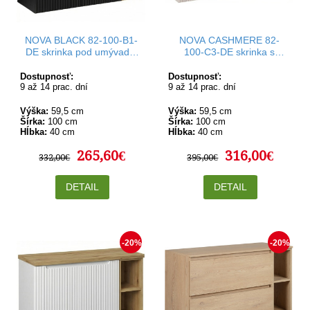
NOVA BLACK 82-100-B1-
NOVA CASHMERE 82-
DE skrinka pod umývadlo
100-C3-DE skrinka s
100 cm
košom 100 cm
Dostupnosť:
Dostupnosť:
9 až 14 prac. dní
9 až 14 prac. dní
Výška:
59,5 cm
Výška:
59,5 cm
Šírka:
100 cm
Šírka:
100 cm
Hĺbka:
40 cm
Hĺbka:
40 cm
265,60€
316,00€
332,00€
395,00€
DETAIL
DETAIL
-20%
-20%