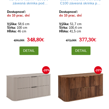
závesná skrinka pod
C100 závesná skrinka pod
umývadlo 100 cm
umývadlo 100 cm s
vrchnou doskou
Dostupnosť:
Dostupnosť:
do 10 prac. dní
do 10 prac. dní
Výška:
58,6 cm
Výška:
51,7 cm
Šírka:
100 cm
Šírka:
100,4 cm
Hĺbka:
46 cm
Hĺbka:
41,5 cm
348,80€
377,30€
436,00€
472,00€
DETAIL
DETAIL
-20%
-20%