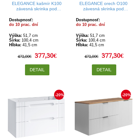
ELEGANCE kašmír K100
ELEGANCE orech O100
závesná skrinka pod
závesná skrinka pod
umývadlo 100 cm s
umývadlo 100 cm s
vrchnou doskou
vrchnou doskou
Dostupnosť:
Dostupnosť:
do 10 prac. dní
do 10 prac. dní
Výška:
51,7 cm
Výška:
51,7 cm
Šírka:
100,4 cm
Šírka:
100,4 cm
Hĺbka:
41,5 cm
Hĺbka:
41,5 cm
377,30€
377,30€
472,00€
472,00€
DETAIL
DETAIL
-20%
-20%