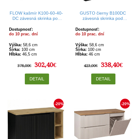
FLOW kašmír K100-60-40-
GUSTO čierny B100DC
DC závesná skrinka pod
závesná skrinka pod
umývadlo 100 cm
umývadlo 100 cm
Dostupnosť:
Dostupnosť:
do 10 prac. dní
do 10 prac. dní
Výška:
58,6 cm
Výška:
58,6 cm
Šírka:
100 cm
Šírka:
100 cm
Hĺbka:
46,5 cm
Hĺbka:
46 cm
302,40€
338,40€
378,00€
423,00€
DETAIL
DETAIL
-20%
-20%