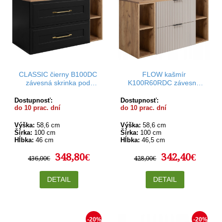
CLASSIC čierny B100DC
FLOW kašmír
závesná skrinka pod
K100R60RDC závesná
umývadlo 100 cm
skrinka pod umývadlo 100
cm
Dostupnosť:
Dostupnosť:
do 10 prac. dní
do 10 prac. dní
Výška:
58,6 cm
Výška:
58,6 cm
Šírka:
100 cm
Šírka:
100 cm
Hĺbka:
46 cm
Hĺbka:
46,5 cm
348,80€
342,40€
436,00€
428,00€
DETAIL
DETAIL
-20%
-20%