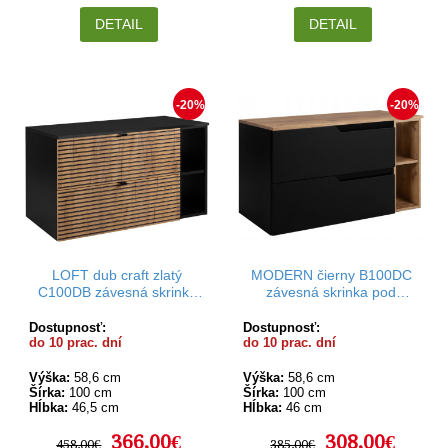
DETAIL
DETAIL
-20%
-20%
LOFT dub craft zlatý
MODERN čierny B100DC
C100DB závesná skrinka
závesná skrinka pod
pod umývadlo 100 cm
umývadlo 100 cm
Dostupnosť:
Dostupnosť:
do 10 prac. dní
do 10 prac. dní
Výška:
58,6 cm
Výška:
58,6 cm
Šírka:
100 cm
Šírka:
100 cm
Hĺbka:
46,5 cm
Hĺbka:
46 cm
366,00€
308,00€
458,00€
385,00€