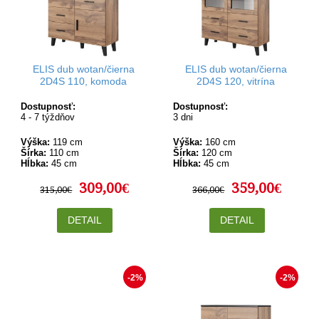
ELIS dub wotan/čierna
ELIS dub wotan/čierna
2D4S 110, komoda
2D4S 120, vitrína
Dostupnosť:
Dostupnosť:
4 - 7 týždňov
3 dni
Výška:
119 cm
Výška:
160 cm
Šírka:
110 cm
Šírka:
120 cm
Hĺbka:
45 cm
Hĺbka:
45 cm
309,00€
359,00€
315,00€
366,00€
DETAIL
DETAIL
-2%
-2%