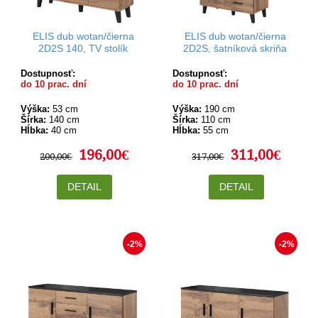
ELIS dub wotan/čierna
ELIS dub wotan/čierna
2D2S 140, TV stolík
2D2S, šatníková skriňa
Dostupnosť:
Dostupnosť:
do 10 prac. dní
do 10 prac. dní
Výška:
53 cm
Výška:
190 cm
Šírka:
140 cm
Šírka:
110 cm
Hĺbka:
40 cm
Hĺbka:
55 cm
196,00€
311,00€
200,00€
317,00€
DETAIL
DETAIL
-2%
-2%