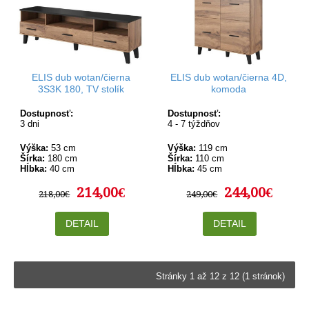
ELIS dub wotan/čierna
ELIS dub wotan/čierna 4D,
3S3K 180, TV stolík
komoda
Dostupnosť:
Dostupnosť:
3 dni
4 - 7 týždňov
Výška:
53 cm
Výška:
119 cm
Šírka:
180 cm
Šírka:
110 cm
Hĺbka:
40 cm
Hĺbka:
45 cm
214,00€
244,00€
218,00€
249,00€
DETAIL
DETAIL
Stránky 1 až 12 z 12 (1 stránok)