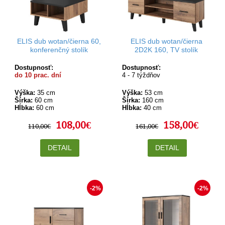
ELIS dub wotan/čierna 60,
ELIS dub wotan/čierna
konferenčný stolík
2D2K 160, TV stolík
Dostupnosť:
Dostupnosť:
do 10 prac. dní
4 - 7 týždňov
Výška:
35 cm
Výška:
53 cm
Šírka:
60 cm
Šírka:
160 cm
Hĺbka:
60 cm
Hĺbka:
40 cm
108,00€
158,00€
110,00€
161,00€
DETAIL
DETAIL
-2%
-2%