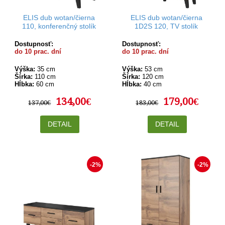
ELIS dub wotan/čierna
ELIS dub wotan/čierna
110, konferenčný stolík
1D2S 120, TV stolík
Dostupnosť:
Dostupnosť:
do 10 prac. dní
do 10 prac. dní
Výška:
35 cm
Výška:
53 cm
Šírka:
110 cm
Šírka:
120 cm
Hĺbka:
60 cm
Hĺbka:
40 cm
134,00€
179,00€
137,00€
183,00€
DETAIL
DETAIL
-2%
-2%