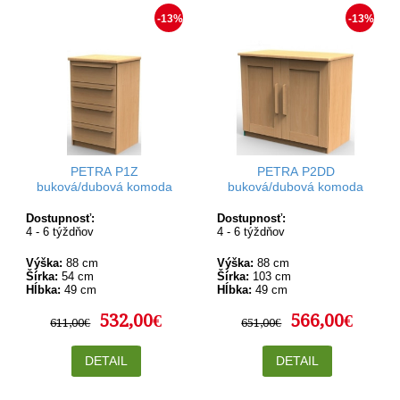
-13%
-13%
PETRA P1Z
PETRA P2DD
buková/dubová komoda
buková/dubová komoda
Dostupnosť:
Dostupnosť:
4 - 6 týždňov
4 - 6 týždňov
Výška:
88 cm
Výška:
88 cm
Šírka:
54 cm
Šírka:
103 cm
Hĺbka:
49 cm
Hĺbka:
49 cm
532,00€
566,00€
611,00€
651,00€
DETAIL
DETAIL