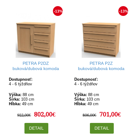
-13%
-13%
PETRA P2DZ
PETRA P2Z
buková/dubová komoda
buková/dubová komoda
Dostupnosť:
Dostupnosť:
4 - 6 týždňov
4 - 6 týždňov
Výška:
88 cm
Výška:
88 cm
Šírka:
103 cm
Šírka:
103 cm
Hĺbka:
49 cm
Hĺbka:
49 cm
802,00€
701,00€
922,00€
806,00€
DETAIL
DETAIL