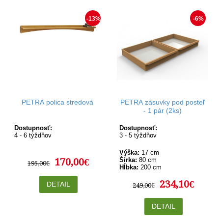
-13%
-6%
PETRA polica stredová
PETRA zásuvky pod posteľ
- 1 pár (2ks)
Dostupnosť:
Dostupnosť:
4 - 6 týždňov
3 - 5 týždňov
Výška:
17 cm
170,00€
Šírka:
80 cm
195,00€
Hĺbka:
200 cm
234,10€
DETAIL
249,00€
DETAIL