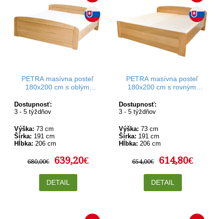
PETRA masívna posteľ
PETRA masívna posteľ
180x200 cm s oblým
180x200 cm s rovným
čelom pri nohách
čelom pri nohách
Dostupnosť:
Dostupnosť:
3 - 5 týždňov
3 - 5 týždňov
Výška:
73 cm
Výška:
73 cm
Šírka:
191 cm
Šírka:
191 cm
Hĺbka:
206 cm
Hĺbka:
206 cm
639,20€
614,80€
680,00€
654,00€
DETAIL
DETAIL