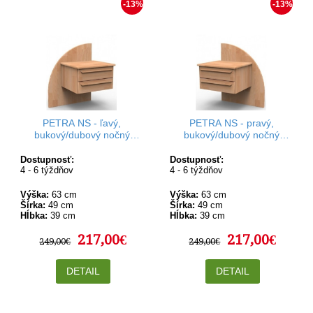
-13%
-13%
PETRA NS - ľavý,
PETRA NS - pravý,
bukový/dubový nočný
bukový/dubový nočný
stolík
stolík
Dostupnosť:
Dostupnosť:
4 - 6 týždňov
4 - 6 týždňov
Výška:
63 cm
Výška:
63 cm
Šírka:
49 cm
Šírka:
49 cm
Hĺbka:
39 cm
Hĺbka:
39 cm
217,00€
217,00€
249,00€
249,00€
DETAIL
DETAIL