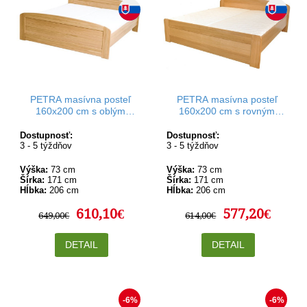
PETRA masívna posteľ
PETRA masívna posteľ
160x200 cm s oblým
160x200 cm s rovným
čelom pri nohách
čelom pri nohách
Dostupnosť:
Dostupnosť:
3 - 5 týždňov
3 - 5 týždňov
Výška:
73 cm
Výška:
73 cm
Šírka:
171 cm
Šírka:
171 cm
Hĺbka:
206 cm
Hĺbka:
206 cm
610,10€
577,20€
649,00€
614,00€
DETAIL
DETAIL
-6%
-6%