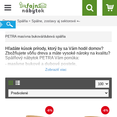
Domov
Spálňa
Spálne, zostavy aj sektorové
PETRA masívna buková/
PETRA masívna buková/dubová spálňa
Hľadáte kúsok prírody, ktorý by sa Vám hodil domov?
Zbožňujete vôňu dreva a máte vysoké nároky na kvalitu?
Spálňový nábytok PETRA Vám ponúka:
- masívne bukové a dubové postele,
- masívne nočné stolíky,
- masívne komody,
- úložné priestory a ďalšie doplnky...
Zariaďte si svoju spálňu kvalitným slovenským výrobkom,
s ktorým budete určite spokojní.
-6%
-6%