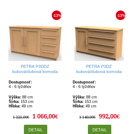
-13%
-13%
PETRA P3DDZ
PETRA P3DZ
buková/dubová komoda
buková/dubová komoda
Dostupnosť:
Dostupnosť:
4 - 6 týždňov
4 - 6 týždňov
Výška:
88 cm
Výška:
88 cm
Šírka:
153 cm
Šírka:
153 cm
Hĺbka:
49 cm
Hĺbka:
49 cm
1 066,00€
992,00€
1 225,00€
1 140,00€
DETAIL
DETAIL