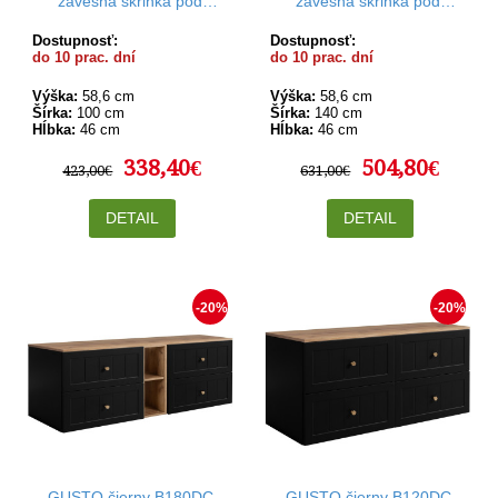
závesná skrinka pod
závesná skrinka pod
umývadlo 100 cm
umývadlo 140 cm
Dostupnosť:
Dostupnosť:
do 10 prac. dní
do 10 prac. dní
Výška:
58,6 cm
Výška:
58,6 cm
Šírka:
100 cm
Šírka:
140 cm
Hĺbka:
46 cm
Hĺbka:
46 cm
338,40€
504,80€
423,00€
631,00€
DETAIL
DETAIL
-20%
-20%
GUSTO čierny B180DC
GUSTO čierny B120DC