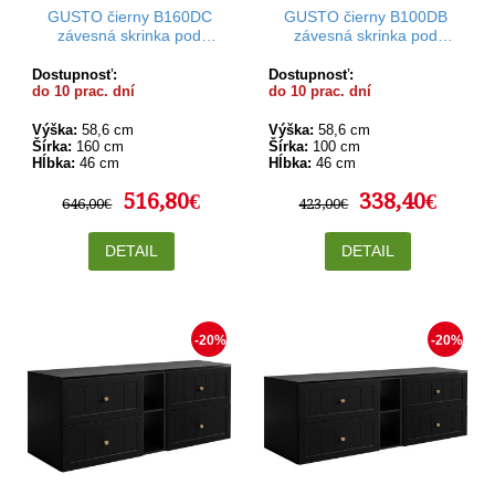
GUSTO čierny B160DC
GUSTO čierny B100DB
závesná skrinka pod
závesná skrinka pod
umývadlo 160 cm
umývadlo 100 cm
Dostupnosť:
Dostupnosť:
do 10 prac. dní
do 10 prac. dní
Výška:
58,6 cm
Výška:
58,6 cm
Šírka:
160 cm
Šírka:
100 cm
Hĺbka:
46 cm
Hĺbka:
46 cm
516,80€
338,40€
646,00€
423,00€
DETAIL
DETAIL
-20%
-20%