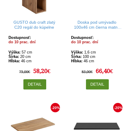
GUSTO dub craft zlatý
Doska pod umývadlo
C20 regál do kúpelne
100x46 cm čierna matná
Rodan
Dostupnosť:
Dostupnosť:
do 10 prac. dní
do 10 prac. dní
Výška:
57 cm
Výška:
1,6 cm
Šírka:
20 cm
Šírka:
100 cm
Hĺbka:
46 cm
Hĺbka:
46 cm
58,20€
66,40€
73,00€
83,00€
DETAIL
DETAIL
-20%
-20%