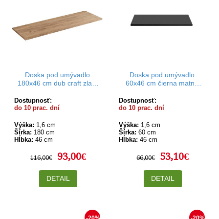
Doska pod umývadlo
Doska pod umývadlo
180x46 cm dub craft zlatý
60x46 cm čierna matná
Rodan
Rodan
Dostupnosť:
Dostupnosť:
do 10 prac. dní
do 10 prac. dní
Výška:
1,6 cm
Výška:
1,6 cm
Šírka:
180 cm
Šírka:
60 cm
Hĺbka:
46 cm
Hĺbka:
46 cm
93,00€
53,10€
116,00€
66,00€
DETAIL
DETAIL
-20%
-20%