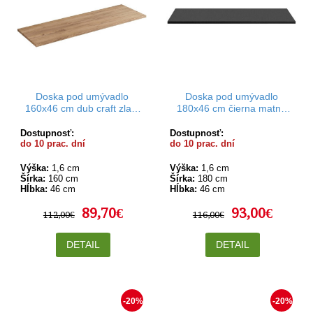
Doska pod umývadlo
Doska pod umývadlo
160x46 cm dub craft zlatý
180x46 cm čierna matná
Rodan
Rodan
Dostupnosť:
Dostupnosť:
do 10 prac. dní
do 10 prac. dní
Výška:
1,6 cm
Výška:
1,6 cm
Šírka:
160 cm
Šírka:
180 cm
Hĺbka:
46 cm
Hĺbka:
46 cm
89,70€
93,00€
112,00€
116,00€
DETAIL
DETAIL
-20%
-20%