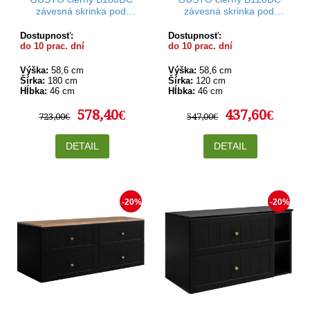
závesná skrinka pod
závesná skrinka pod
umývadlo 180 cm
umývadlo 120 cm
Dostupnosť:
Dostupnosť:
do 10 prac. dní
do 10 prac. dní
Výška:
58,6 cm
Výška:
58,6 cm
Šírka:
180 cm
Šírka:
120 cm
Hĺbka:
46 cm
Hĺbka:
46 cm
578,40€
437,60€
723,00€
547,00€
DETAIL
DETAIL
-20%
-20%