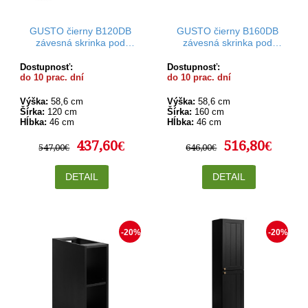
GUSTO čierny B120DB
GUSTO čierny B160DB
závesná skrinka pod
závesná skrinka pod
umývadlo 120 cm
umývadlo 160 cm
Dostupnosť:
Dostupnosť:
do 10 prac. dní
do 10 prac. dní
Výška:
58,6 cm
Výška:
58,6 cm
Šírka:
120 cm
Šírka:
160 cm
Hĺbka:
46 cm
Hĺbka:
46 cm
437,60€
516,80€
547,00€
646,00€
DETAIL
DETAIL
-20%
-20%