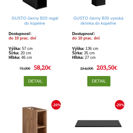
GUSTO čierny B20 regál
GUSTO čierny B35 vysoká
do kúpelne
skrinka do kúpeľne
Dostupnosť:
Dostupnosť:
do 10 prac. dní
do 10 prac. dní
Výška:
57 cm
Výška:
136 cm
Šírka:
20 cm
Šírka:
35 cm
Hĺbka:
46 cm
Hĺbka:
27 cm
58,20€
203,50€
73,00€
254,00€
DETAIL
DETAIL
-20%
-20%