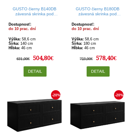
GUSTO čierny B140DB
GUSTO čierny B180DB
závesná skrinka pod
závesná skrinka pod
umývadlo 140 cm
umývadlo 180 cm
Dostupnosť:
Dostupnosť:
do 10 prac. dní
do 10 prac. dní
Výška:
58,6 cm
Výška:
58,6 cm
Šírka:
140 cm
Šírka:
180 cm
Hĺbka:
46 cm
Hĺbka:
46 cm
504,80€
578,40€
631,00€
723,00€
DETAIL
DETAIL
-20%
-20%