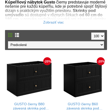
Kúpeľňový nábytok Gusto
čierny predstavuje moderné
riešenie pre každú kúpeľňu, kde je potrebné spojiť štýlový
dizajn s praktickým využitím priestoru.
Skrinky pod
umývadlo
sú dostupné v rôznych šírkach
od 60 cm do
180 cm
, v ponuke nechýbajú vysoké ani závesné skrinky,
ktoré jednoducho upevníte na stenu.
Kúpeľňové skrinky
Gusto sú vyrobené z laminovanej drevotriesky s ABS
hranami a ich predné plochy z MDF materiálu sú
jemne
frézované
.
Matná čierna
farebná úprava pôsobí
elegantne a zároveň nadčasovo.
Praktickým prvkom je prevedenie
zásuviek a dvierok s
funkciou tichého dovierania,
ktoré zvyšuje komfort pri
každodennom používaní. Súčasťou balenia sú
tri sady
úchytiek: v čiernej, zlatej a striebornej farbe,
vďaka
-20%
-20%
čomu si vzhľad nábytku ľahko zladíte s batériou alebo
doplnkami v kúpeľni.
Nábytok do kúpeľne
z kolekcie
Gusto ponúka skrinky odolné voči vlhkosti, ktoré poslúžia
na prehľadné uloženie uterákov, čistiacich prostriedkov
alebo iných potrieb, ktoré chcete mať v kúpeľni vždy po
ruke.
GUSTO čierny B80
GUSTO čierny B60
závesná skrinka pod
závesná skrinka pod