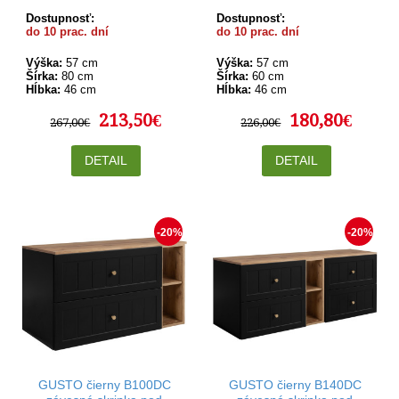
umývadlo 80 cm
umývadlo 60 cm
Dostupnosť:
Dostupnosť:
do 10 prac. dní
do 10 prac. dní
Výška:
57 cm
Výška:
57 cm
Šírka:
80 cm
Šírka:
60 cm
Hĺbka:
46 cm
Hĺbka:
46 cm
213,50€
180,80€
267,00€
226,00€
DETAIL
DETAIL
-20%
-20%
GUSTO čierny B100DC
GUSTO čierny B140DC