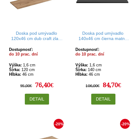
Doska pod umývadlo
Doska pod umývadlo
120x46 cm dub craft zlatý
140x46 cm čierna matná
Rodan
Rodan
Dostupnosť:
Dostupnosť:
do 10 prac. dní
do 10 prac. dní
Výška:
1,6 cm
Výška:
1,6 cm
Šírka:
120 cm
Šírka:
140 cm
Hĺbka:
46 cm
Hĺbka:
46 cm
76,40€
84,70€
95,00€
106,00€
DETAIL
DETAIL
-20%
-20%