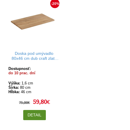
-20%
Doska pod umývadlo
80x46 cm dub craft zlatý
Rodan
Dostupnosť:
do 10 prac. dní
Výška:
1,6 cm
Šírka:
80 cm
Hĺbka:
46 cm
59,80€
75,00€
DETAIL