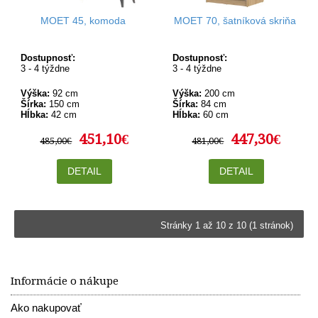
MOET 45, komoda
MOET 70, šatníková skriňa
Dostupnosť:
Dostupnosť:
3 - 4 týždne
3 - 4 týždne
Výška:
92 cm
Výška:
200 cm
Šírka:
150 cm
Šírka:
84 cm
Hĺbka:
42 cm
Hĺbka:
60 cm
451,10€
447,30€
485,00€
481,00€
DETAIL
DETAIL
Stránky 1 až 10 z 10 (1 stránok)
Informácie o nákupe
Ako nakupovať