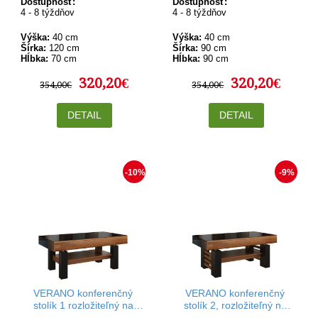
Dostupnosť:
Dostupnosť:
4 - 8 týždňov
4 - 8 týždňov
Výška:
40 cm
Výška:
40 cm
Šírka:
120 cm
Šírka:
90 cm
Hĺbka:
70 cm
Hĺbka:
90 cm
320,20€
320,20€
354,00€
354,00€
DETAIL
DETAIL
-10%
-9%
VERANO konferenčný
VERANO konferenčný
stolík 1 rozložiteľný na
stolík 2, rozložiteľný na
jedálenský stôl v rozmere
jedálenský stôl v rozmere