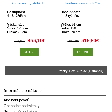
konferenčný stolík 1 v
konferenčný stolík 2 v
rozmere 120-160 x 70 cm
rozmere 120-160 x 70 cm
Dostupnosť:
Dostupnosť:
4 - 8 týždňov
4 - 8 týždňov
Výška:
51 cm
Výška:
51 cm
Šírka:
120 cm
Šírka:
120 cm
Hĺbka:
70 cm
Hĺbka:
70 cm
455,10€
516,80€
503,00€
571,00€
DETAIL
DETAIL
Stránky 1 až 32 z 32 (1 stránok)
Informácie o nákupe
Ako nakupovať
Obchodné podmienky
Prepravné podmienky