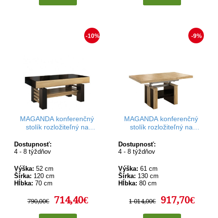
-10%
-9%
MAGANDA konferenčný
MAGANDA konferenčný
stolík rozložiteľný na
stolík rozložiteľný na
jedálenský stôl II v
jedálenský stôl s
rozmere 120-160 x 70 cm
rozkladaním automat
Dostupnosť:
Dostupnosť:
4 - 8 týždňov
4 - 8 týždňov
Výška:
52 cm
Výška:
61 cm
Šírka:
120 cm
Šírka:
130 cm
Hĺbka:
70 cm
Hĺbka:
80 cm
714,40€
917,70€
790,00€
1 014,00€