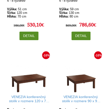
4 - 8 týždňov
4 - 8 týždňov
Výška:
51 cm
Výška:
59 cm
Šírka:
120 cm
Šírka:
130 cm
Hĺbka:
70 cm
Hĺbka:
80 cm
530,10€
786,60€
586,00€
869,00€
DETAIL
DETAIL
-10%
-10%
VENEZIA konferenčný
VENEZIA konferenčný
stolík v rozmere 120 x 70
stolík v rozmere 90 x 90
cm
cm