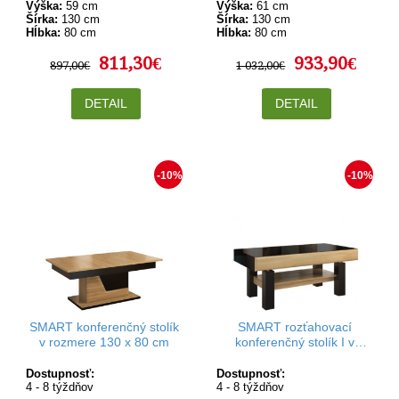
Výška:
59 cm
Výška:
61 cm
Šírka:
130 cm
Šírka:
130 cm
Hĺbka:
80 cm
Hĺbka:
80 cm
811,30€
933,90€
897,00€
1 032,00€
DETAIL
DETAIL
-10%
-10%
SMART konferenčný stolík
SMART rozťahovací
v rozmere 130 x 80 cm
konferenčný stolík I v
rozmere 120-160 x 70 cm
Dostupnosť:
Dostupnosť:
4 - 8 týždňov
4 - 8 týždňov