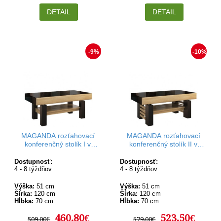
DETAIL
DETAIL
-9%
-10%
MAGANDA rozťahovací
MAGANDA rozťahovací
konferenčný stolík I v
konferenčný stolík II v
rozmere 120-160 x 70 cm
rozmere 120-160 x 70 cm
Dostupnosť:
Dostupnosť:
4 - 8 týždňov
4 - 8 týždňov
Výška:
51 cm
Výška:
51 cm
Šírka:
120 cm
Šírka:
120 cm
Hĺbka:
70 cm
Hĺbka:
70 cm
460,80€
523,50€
509,00€
579,00€