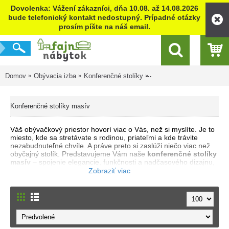
Dovolenka: Vážení zákazníci, dňa 10.08. až 14.08.2026
bude telefonický kontakt nedostupný. Prípadné otázky
prosím píšte na náš email.
Domov
Obývacia izba
Konferenčné stolíky
Konferenčné stolíky masí
Konferenčné stolíky masív
Váš obývačkový priestor hovorí viac o Vás, než si myslíte. Je to
miesto, kde sa stretávate s rodinou, priateľmi a kde trávite
nezabudnuteľné chvíle. A práve preto si zaslúži niečo viac než
obyčajný stolík. Predstavujeme Vám naše
konferenčné stolíky
masív
– spojenie elegancie, funkčnosti a nadčasového dizajnu,
ktoré vnesie do Vášho domova teplý a luxusný nádych. Každý
kúsok z našej kolekcie je vyrobený z masívneho dreva,
doplnený o detaily z dýhy, čo zaručuje jedinečnú trvácnosť a
štýl. Ich robustná konštrukcia sa snúbi s jemnými líniami, ktoré
sa ľahko zapracujú do rôznych interiérových štýlov - od
klasického po moderný. Najväčšou výhodou týchto stolíkov nie
je len ich estetická stránka, ale aj praktická funkčnosť.
Rozťahovací mechanizmus
ponúka flexibilné riešenie pre