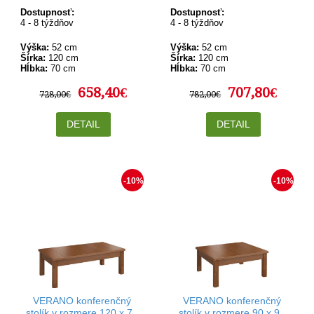
120-160 x 70 cm
120-160 x 70 cm
Dostupnosť:
Dostupnosť:
4 - 8 týždňov
4 - 8 týždňov
Výška:
52 cm
Výška:
52 cm
Šírka:
120 cm
Šírka:
120 cm
Hĺbka:
70 cm
Hĺbka:
70 cm
658,40€
707,80€
728,00€
782,00€
DETAIL
DETAIL
-10%
-10%
VERANO konferenčný
VERANO konferenčný
stolík v rozmere 120 x 70
stolík v rozmere 90 x 90