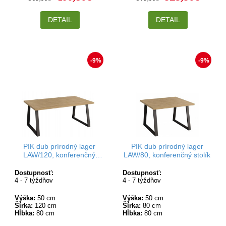
DETAIL
DETAIL
-9%
-9%
PIK dub prírodný lager
PIK dub prírodný lager
LAW/120, konferenčný
LAW/80, konferenčný stolík
stolík
Dostupnosť:
Dostupnosť:
4 - 7 týždňov
4 - 7 týždňov
Výška:
50 cm
Výška:
50 cm
Šírka:
120 cm
Šírka:
80 cm
Hĺbka:
80 cm
Hĺbka:
80 cm