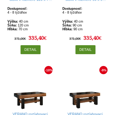
cm
cm
Dostupnosť:
Dostupnosť:
4 - 8 týždňov
4 - 8 týždňov
Výška:
40 cm
Výška:
40 cm
Šírka:
120 cm
Šírka:
90 cm
Hĺbka:
70 cm
Hĺbka:
90 cm
335,40€
335,40€
371,00€
371,00€
DETAIL
DETAIL
-10%
-9%
VERANO rozťahovací
VERANO rozťahovací