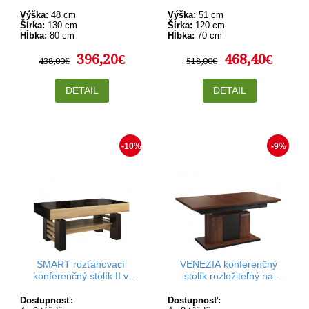
Výška:
48 cm
Výška:
51 cm
Šírka:
130 cm
Šírka:
120 cm
Hĺbka:
80 cm
Hĺbka:
70 cm
396,20€
468,40€
438,00€
518,00€
DETAIL
DETAIL
-10%
-9%
SMART rozťahovací
VENEZIA konferenčný
konferenčný stolík II v
stolík rozložiteľný na
rozmere 120-160 x 70 cm
jedálenský stôl III A v
rozmere 130-218 x 80 cm
Dostupnosť:
Dostupnosť: