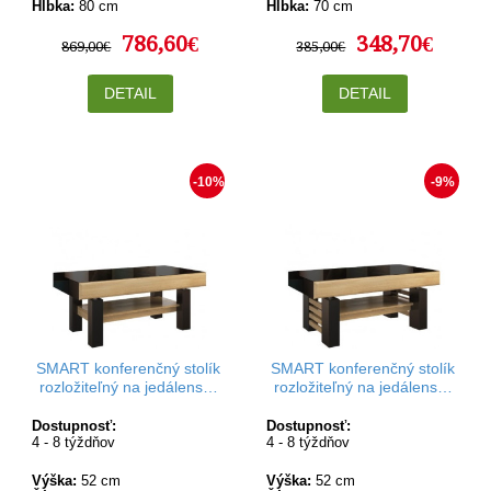
Hĺbka:
80 cm
Hĺbka:
70 cm
786,60€
348,70€
869,00€
385,00€
DETAIL
DETAIL
-10%
-9%
SMART konferenčný stolík
SMART konferenčný stolík
rozložiteľný na jedálenský
rozložiteľný na jedálenský
stôl I v rozmere 120-160
stôl II v rozmere 120-160
x70 cm
x70 cm
Dostupnosť:
Dostupnosť:
4 - 8 týždňov
4 - 8 týždňov
Výška:
52 cm
Výška:
52 cm