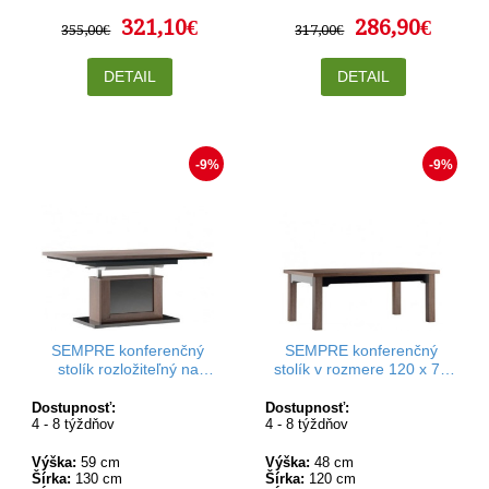
321,10€
286,90€
355,00€
317,00€
DETAIL
DETAIL
-9%
-9%
SEMPRE konferenčný
SEMPRE konferenčný
stolík rozložiteľný na
stolík v rozmere 120 x 70
jedálenský stôl III P s
cm
pneumatickým dvíhaním
Dostupnosť:
Dostupnosť:
4 - 8 týždňov
4 - 8 týždňov
Výška:
59 cm
Výška:
48 cm
Šírka:
130 cm
Šírka:
120 cm