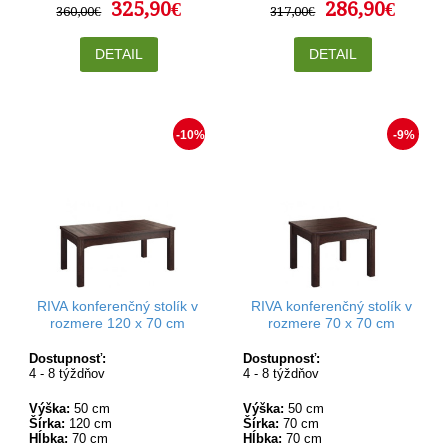
325,90€
286,90€
360,00€
317,00€
DETAIL
DETAIL
-10%
-9%
RIVA konferenčný stolík v
RIVA konferenčný stolík v
rozmere 120 x 70 cm
rozmere 70 x 70 cm
Dostupnosť:
Dostupnosť:
4 - 8 týždňov
4 - 8 týždňov
Výška:
50 cm
Výška:
50 cm
Šírka:
120 cm
Šírka:
70 cm
Hĺbka:
70 cm
Hĺbka:
70 cm