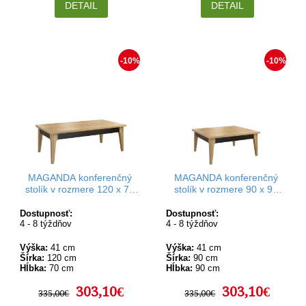
DETAIL
DETAIL
-10%
-10%
MAGANDA konferenčný
MAGANDA konferenčný
stolík v rozmere 120 x 70
stolík v rozmere 90 x 90
cm
cm
Dostupnosť:
Dostupnosť:
4 - 8 týždňov
4 - 8 týždňov
Výška:
41 cm
Výška:
41 cm
Šírka:
120 cm
Šírka:
90 cm
Hĺbka:
70 cm
Hĺbka:
90 cm
303,10€
303,10€
335,00€
335,00€