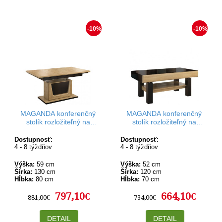
-10%
-10%
MAGANDA konferenčný
MAGANDA konferenčný
stolík rozložiteľný na
stolík rozložiteľný na
jedálenský stôl III M s
jedálenský stôl I v rozmere
pneumatickým dvíhaním
120-160 x 70 cm
Dostupnosť:
Dostupnosť:
4 - 8 týždňov
4 - 8 týždňov
Výška:
59 cm
Výška:
52 cm
Šírka:
130 cm
Šírka:
120 cm
Hĺbka:
80 cm
Hĺbka:
70 cm
797,10€
664,10€
881,00€
734,00€
DETAIL
DETAIL