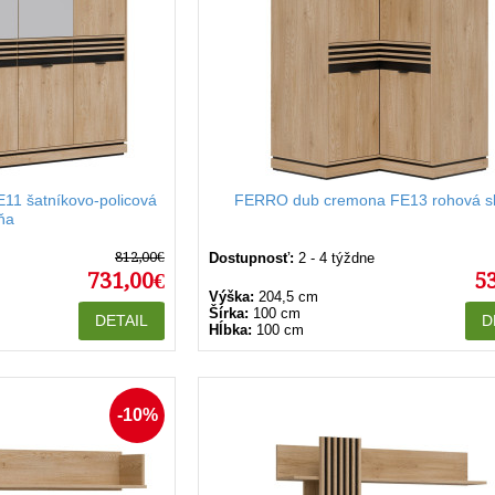
1 šatníkovo-policová
FERRO dub cremona FE13 rohová sk
iňa
812,00€
Dostupnosť:
2 - 4 týždne
731,00€
5
Výška:
204,5 cm
Šírka:
100 cm
DETAIL
D
Hĺbka:
100 cm
-10%