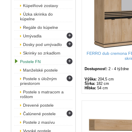
Kúpelňové zostavy
Úzka skrinka do
kúpelne
Regále do kúpelne
+
Umývadla
+
Dosky pod umývadlo
Skrinky so zrkadlom
FERRO dub cremona FE1
skr
+
Postele FN
Dostupnosť:
2 - 4 týždne
Manželské postele
+
Postele s úložným
Výška:
204,5 cm
priestorom
Šírka:
182 cm
Hĺbka:
54 cm
Postele s matracom a
roštom
Drevené postele
+
Čalúnené postele
Postele z masívu
Vysoké postele