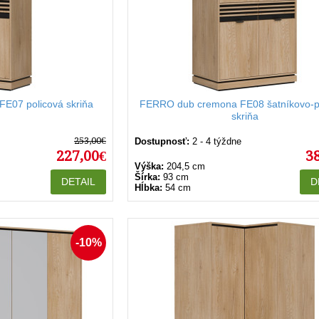
E07 policová skriňa
FERRO dub cremona FE08 šatníkovo-p
skriňa
253,00€
Dostupnosť:
2 - 4 týždne
227,00€
3
Výška:
204,5 cm
Šírka:
93 cm
DETAIL
D
Hĺbka:
54 cm
-10%