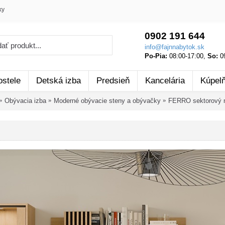
ky
0902 191 644
info@fajnnabytok.sk
Po-Pia:
08:00-17:00,
So:
09
ostele
Detská izba
Predsieň
Kancelária
Kúpel
Obývacia izba
Moderné obývacie steny a obývačky
FERRO sektorový 