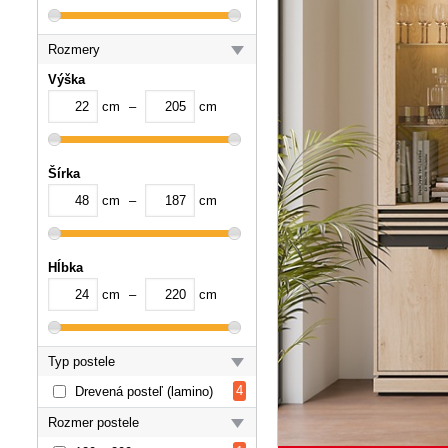
Rozmery
Výška
cm
–
cm
Šírka
cm
–
cm
Hĺbka
cm
–
cm
Typ postele
4
Drevená posteľ (lamino)
Rozmer postele