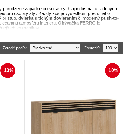
 prirodzene zapadne do súčasných aj industriálne ladených
iestoru osobitý štýl. Každý kus je výsledkom precízneho
 prístup,
dvierka s tichým dovieraním
či moderný
push-to-
elegantnú atmosféru interiéru.
Obývačka FERRO
je
očnejších zákazníkov.
Zoradiť podľa:
Zobraziť:
-10%
-10%