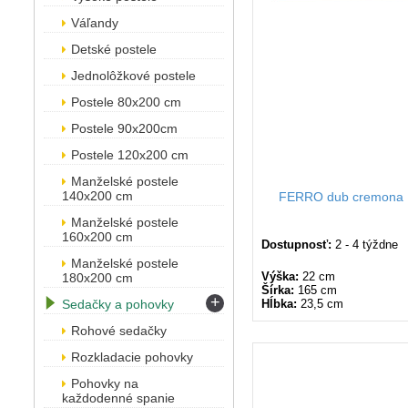
Váľandy
Detské postele
Jednolôžkové postele
Postele 80x200 cm
Postele 90x200cm
Postele 120x200 cm
Manželské postele
140x200 cm
FERRO dub cremona F
Manželské postele
160x200 cm
Dostupnosť:
2 - 4 týždne
Manželské postele
Výška:
22 cm
180x200 cm
Šírka:
165 cm
+
Sedačky a pohovky
Hĺbka:
23,5 cm
Rohové sedačky
Rozkladacie pohovky
Pohovky na
každodenné spanie