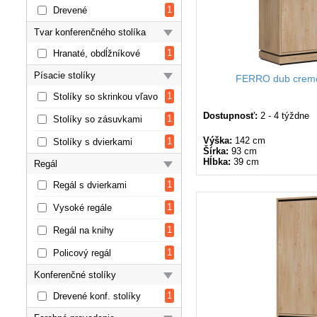
1
Drevené
Tvar konferenčného stolíka
1
Hranaté, obdĺžníkové
Písacie stolíky
FERRO dub cremo
1
Stolíky so skrinkou vľavo
Dostupnosť:
2 - 4 týždne
1
Stolíky so zásuvkami
Výška:
142 cm
1
Stolíky s dvierkami
Šírka:
93 cm
Hĺbka:
39 cm
Regál
1
Regál s dvierkami
1
Vysoké regále
1
Regál na knihy
1
Policový regál
Konferenčné stolíky
1
Drevené konf. stolíky