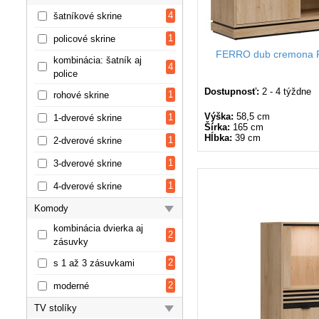
4
šatníkové skrine
1
policové skrine
FERRO dub cremona F
kombinácia: šatník aj
4
police
Dostupnosť:
2 - 4 týždne
1
rohové skrine
Výška:
58,5 cm
1
1-dverové skrine
Šírka:
165 cm
Hĺbka:
39 cm
1
2-dverové skrine
1
3-dverové skrine
1
4-dverové skrine
Komody
kombinácia dvierka aj
2
zásuvky
2
s 1 až 3 zásuvkami
2
moderné
TV stolíky