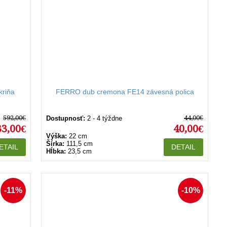
riňa
FERRO dub cremona FE14 závesná polica
592,00€
44,00€
Dostupnosť:
2 - 4 týždne
33,00€
40,00€
Výška:
22 cm
Šírka:
111,5 cm
ETAIL
DETAIL
Hĺbka:
23,5 cm
-11%
-10%