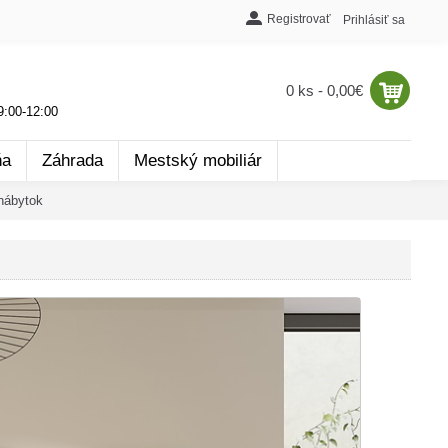
Registrovať
Prihlásiť sa
0 ks - 0,00€
:00-12:00
ňa
Záhrada
Mestský mobiliár
nábytok