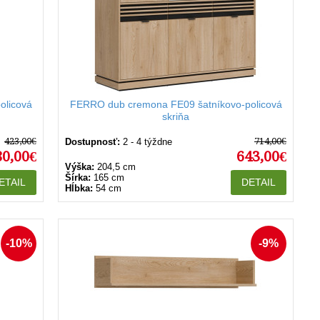
olicová
FERRO dub cremona FE09 šatníkovo-policová
skriňa
423,00€
714,00€
Dostupnosť:
2 - 4 týždne
80,00€
643,00€
Výška:
204,5 cm
Šírka:
165 cm
ETAIL
DETAIL
Hĺbka:
54 cm
-10%
-9%