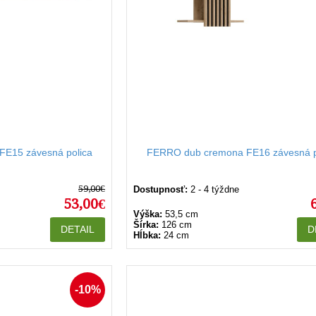
E15 závesná polica
FERRO dub cremona FE16 závesná p
59,00€
Dostupnosť:
2 - 4 týždne
53,00€
Výška:
53,5 cm
Šírka:
126 cm
DETAIL
D
Hĺbka:
24 cm
-10%