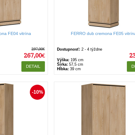
na FE04 vitrína
FERRO dub cremona FE05 vitrín
297,00€
Dostupnosť:
2 - 4 týždne
267,00€
2
Výška:
195 cm
Šírka:
57,5 cm
DETAIL
D
Hĺbka:
39 cm
-10%