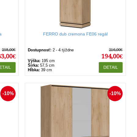
a
FERRO dub cremona FE06 regál
258,00€
216,00€
Dostupnosť:
2 - 4 týždne
33,00€
194,00€
Výška:
195 cm
Šírka:
57,5 cm
ETAIL
DETAIL
Hĺbka:
39 cm
-10%
-10%