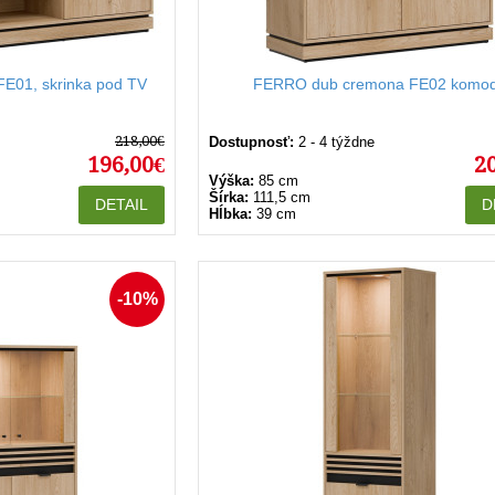
E01, skrinka pod TV
FERRO dub cremona FE02 komo
218,00€
Dostupnosť:
2 - 4 týždne
196,00€
2
Výška:
85 cm
Šírka:
111,5 cm
DETAIL
D
Hĺbka:
39 cm
-10%