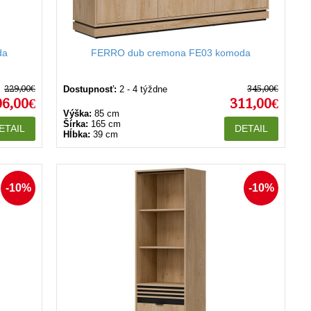
da
FERRO dub cremona FE03 komoda
229,00€
345,00€
Dostupnosť:
2 - 4 týždne
06,00€
311,00€
Výška:
85 cm
Šírka:
165 cm
ETAIL
DETAIL
Hĺbka:
39 cm
-10%
-10%