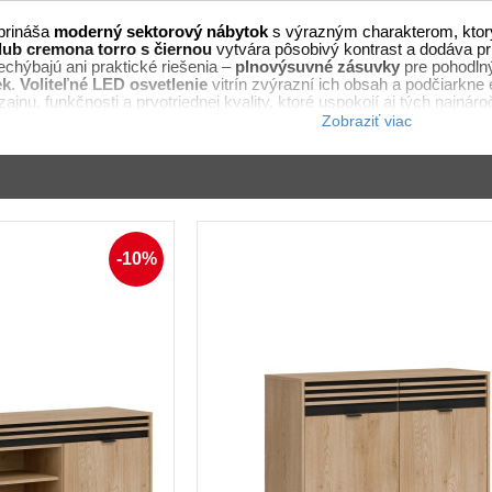
prináša
moderný sektorový nábytok
s výrazným charakterom, ktorý
dub cremona torro s čiernou
vytvára pôsobivý kontrast a dodáva pr
echýbajú ani praktické riešenia –
plnovýsuvné zásuvky
pre pohodlný
ek
.
Voliteľné LED osvetlenie
vitrín zvýrazní ich obsah a podčiarkne 
nu, funkčnosti a prvotriednej kvality, ktoré uspokojí aj tých najnár
-10%