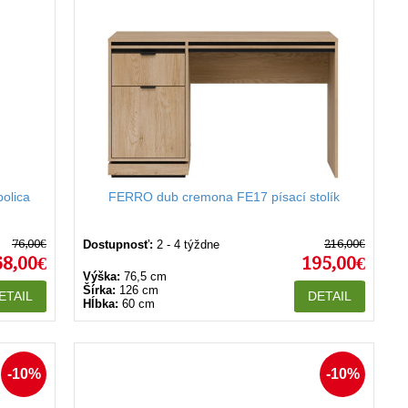
olica
FERRO dub cremona FE17 písací stolík
76,00€
216,00€
Dostupnosť:
2 - 4 týždne
68,00€
195,00€
Výška:
76,5 cm
Šírka:
126 cm
ETAIL
DETAIL
Hĺbka:
60 cm
-10%
-10%