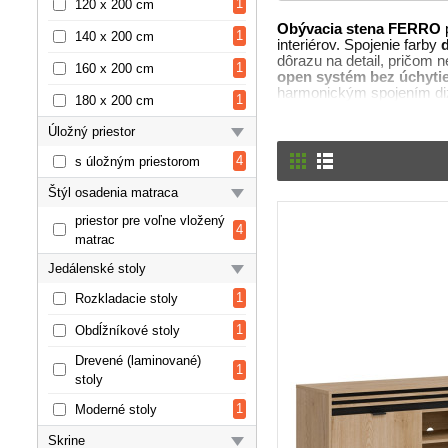
1
120 x 200 cm
Obývacia stena FERRO
1
140 x 200 cm
interiérov. Spojenie farby
dôrazu na detail, pričom n
1
160 x 200 cm
open systém bez úchyti
harmonickým spojením dizaj
1
180 x 200 cm
Úložný priestor
4
s úložným priestorom
Štýl osadenia matraca
priestor pre voľne vložený
4
matrac
Jedálenské stoly
1
Rozkladacie stoly
1
Obdĺžníkové stoly
Drevené (laminované)
1
stoly
1
Moderné stoly
Skrine