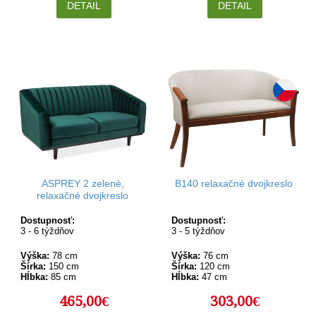
DETAIL
DETAIL
ASPREY 2 zelené,
B140 relaxačné dvojkreslo
relaxačné dvojkreslo
Dostupnosť:
Dostupnosť:
3 - 6 týždňov
3 - 5 týždňov
Výška:
78 cm
Výška:
76 cm
Šírka:
150 cm
Šírka:
120 cm
Hĺbka:
85 cm
Hĺbka:
47 cm
465,00€
303,00€