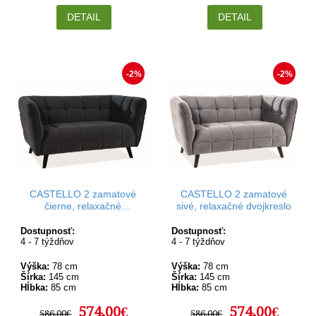
DETAIL
DETAIL
-2%
-2%
CASTELLO 2 zamatové
CASTELLO 2 zamatové
čierne, relaxačné
sivé, relaxačné dvojkreslo
dvojkreslo
Dostupnosť:
Dostupnosť:
4 - 7 týždňov
4 - 7 týždňov
Výška:
78 cm
Výška:
78 cm
Šírka:
145 cm
Šírka:
145 cm
Hĺbka:
85 cm
Hĺbka:
85 cm
574,00€
574,00€
586,00€
586,00€