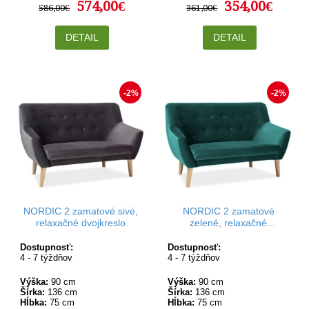
574,00€
354,00€
586,00€
361,00€
DETAIL
DETAIL
-2%
-2%
NORDIC 2 zamatové sivé,
NORDIC 2 zamatové
relaxačné dvojkreslo
zelené, relaxačné
dvojkreslo
Dostupnosť:
Dostupnosť:
4 - 7 týždňov
4 - 7 týždňov
Výška:
90 cm
Výška:
90 cm
Šírka:
136 cm
Šírka:
136 cm
Hĺbka:
75 cm
Hĺbka:
75 cm