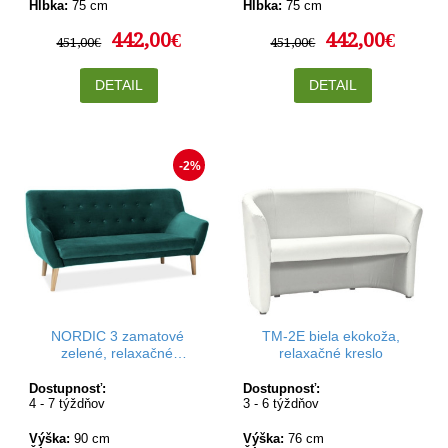
Hĺbka:
75 cm
Hĺbka:
75 cm
442,00€
442,00€
451,00€
451,00€
DETAIL
DETAIL
-2%
NORDIC 3 zamatové
TM-2E biela ekokoža,
zelené, relaxačné
relaxačné kreslo
dvojkreslo
Dostupnosť:
Dostupnosť:
4 - 7 týždňov
3 - 6 týždňov
Výška:
90 cm
Výška:
76 cm