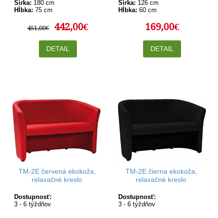
Šírka:
180 cm
Šírka:
126 cm
Hĺbka:
75 cm
Hĺbka:
60 cm
442,00€
169,00€
451,00€
DETAIL
DETAIL
TM-2E červená ekokoža,
TM-2E čierna ekokoža,
relaxačné kreslo
relaxačné kreslo
Dostupnosť:
Dostupnosť:
3 - 6 týždňov
3 - 6 týždňov