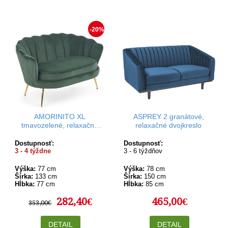
-20%
AMORINITO XL
ASPREY 2 granátové,
tmavozelené, relaxačné
relaxačné dvojkreslo
dvojkreslo
Dostupnosť:
Dostupnosť:
3 - 4 týždne
3 - 6 týždňov
Výška:
77 cm
Výška:
78 cm
Šírka:
133 cm
Šírka:
150 cm
Hĺbka:
77 cm
Hĺbka:
85 cm
282,40€
465,00€
353,00€
DETAIL
DETAIL