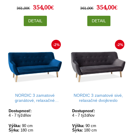
354,00€
354,00€
361,00€
361,00€
DETAIL
DETAIL
-2%
-2%
NORDIC 3 zamatové
NORDIC 3 zamatové sivé,
granátové, relaxačné
relaxačné dvojkreslo
dvojkreslo
Dostupnosť:
Dostupnosť:
4 - 7 týždňov
4 - 7 týždňov
Výška:
90 cm
Výška:
90 cm
Šírka:
180 cm
Šírka:
180 cm