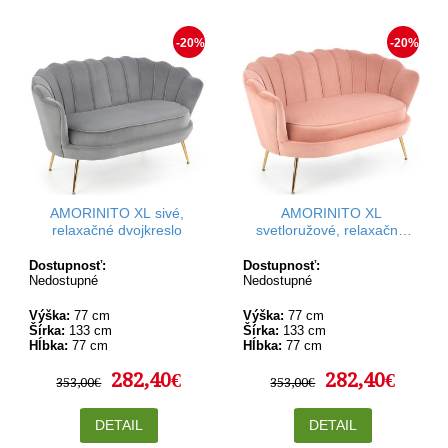
-20%
-20%
AMORINITO XL sivé,
AMORINITO XL
relaxačné dvojkreslo
svetloružové, relaxačné
dvojkreslo
Dostupnosť:
Dostupnosť:
Nedostupné
Nedostupné
Výška:
77 cm
Výška:
77 cm
Šírka:
133 cm
Šírka:
133 cm
Hĺbka:
77 cm
Hĺbka:
77 cm
282,40€
282,40€
353,00€
353,00€
DETAIL
DETAIL