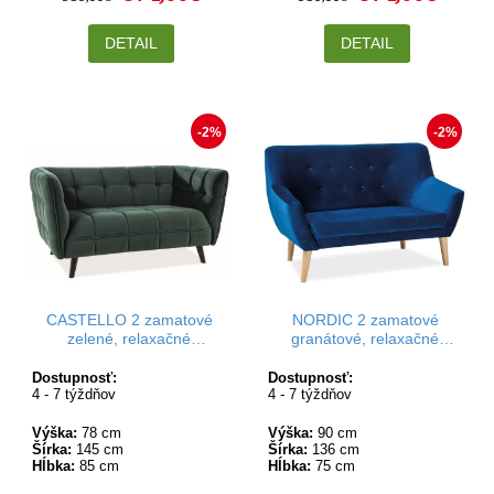
DETAIL
DETAIL
-2%
-2%
CASTELLO 2 zamatové
NORDIC 2 zamatové
zelené, relaxačné
granátové, relaxačné
dvojkreslo
dvojkreslo
Dostupnosť:
Dostupnosť:
4 - 7 týždňov
4 - 7 týždňov
Výška:
78 cm
Výška:
90 cm
Šírka:
145 cm
Šírka:
136 cm
Hĺbka:
85 cm
Hĺbka:
75 cm