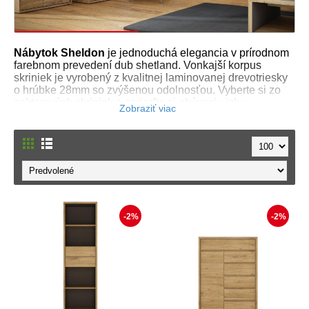
Nábytok Sheldon
je jednoduchá elegancia v prírodnom
farebnom prevedení dub shetland. Vonkajší korpus
skriniek je vyrobený z kvalitnej laminovanej drevotriesky
o hrúbke 28mm so zvýšenou odolnosťou. Vyberte si zo
sektorových skriniek a zariaďte si obývaciu izbu,
študentskú izbu alebo pracovňu.
-2%
-2%