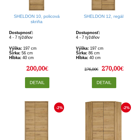
SHELDON 10, policová
SHELDON 12, regál
skriňa
Dostupnosť:
Dostupnosť:
4 - 7 týždňov
4 - 7 týždňov
Výška:
197 cm
Výška:
197 cm
Šírka:
56 cm
Šírka:
86 cm
Hĺbka:
40 cm
Hĺbka:
40 cm
200,00€
270,00€
276,00€
DETAIL
DETAIL
-2%
-2%