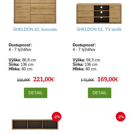
SHELDON 42, komoda
SHELDON 51, TV stolík
Dostupnosť:
Dostupnosť:
4 - 7 týždňov
4 - 7 týždňov
Výška:
86,8 cm
Výška:
59,3 cm
Šírka:
136 cm
Šírka:
136 cm
Hĺbka:
40 cm
Hĺbka:
40 cm
221,00€
169,00€
226,00€
172,00€
DETAIL
DETAIL
-2%
-2%