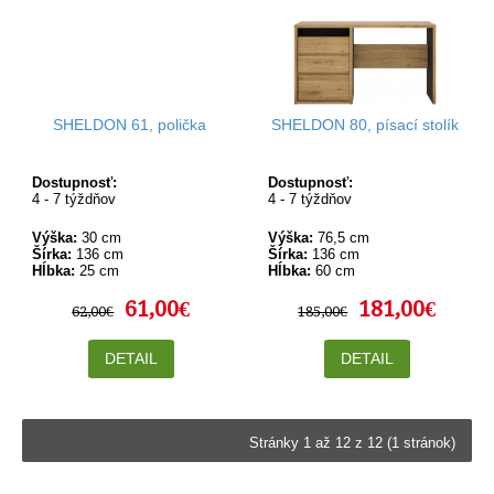
SHELDON 61, polička
SHELDON 80, písací stolík
Dostupnosť:
Dostupnosť:
4 - 7 týždňov
4 - 7 týždňov
Výška:
30 cm
Výška:
76,5 cm
Šírka:
136 cm
Šírka:
136 cm
Hĺbka:
25 cm
Hĺbka:
60 cm
61,00€
181,00€
62,00€
185,00€
DETAIL
DETAIL
Stránky 1 až 12 z 12 (1 stránok)