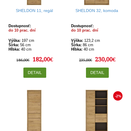
SHELDON 11, regál
SHELDON 32, komoda
Dostupnosť:
Dostupnosť:
do 10 prac. dní
do 10 prac. dní
Výška:
197 cm
Výška:
123,2 cm
Šírka:
56 cm
Šírka:
86 cm
Hĺbka:
40 cm
Hĺbka:
40 cm
182,00€
230,00€
186,00€
235,00€
DETAIL
DETAIL
-2%