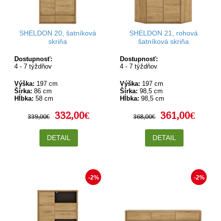
SHELDON 20, šatníková
SHELDON 21, rohová
skriňa
šatníková skriňa
Dostupnosť:
Dostupnosť:
4 - 7 týždňov
4 - 7 týždňov
Výška:
197 cm
Výška:
197 cm
Šírka:
86 cm
Šírka:
98,5 cm
Hĺbka:
58 cm
Hĺbka:
98,5 cm
332,00€
361,00€
339,00€
368,00€
DETAIL
DETAIL
-2%
-2%