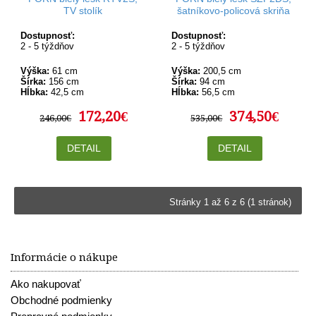
TV stolík
šatníkovo-policová skriňa
Dostupnosť:
Dostupnosť:
2 - 5 týždňov
2 - 5 týždňov
Výška:
61 cm
Výška:
200,5 cm
Šírka:
156 cm
Šírka:
94 cm
Hĺbka:
42,5 cm
Hĺbka:
56,5 cm
172,20€
374,50€
246,00€
535,00€
DETAIL
DETAIL
Stránky 1 až 6 z 6 (1 stránok)
Informácie o nákupe
Ako nakupovať
Obchodné podmienky