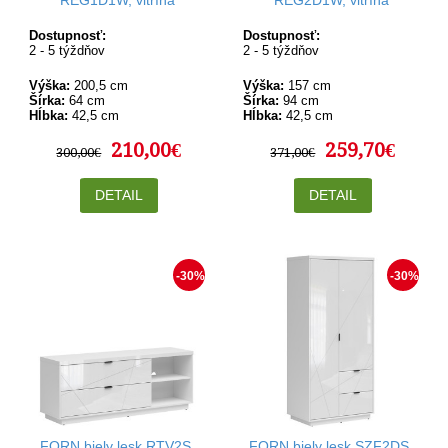
Dostupnosť:
Dostupnosť:
2 - 5 týždňov
2 - 5 týždňov
Výška:
200,5 cm
Výška:
157 cm
Šírka:
64 cm
Šírka:
94 cm
Hĺbka:
42,5 cm
Hĺbka:
42,5 cm
210,00€
259,70€
300,00€
371,00€
DETAIL
DETAIL
-30%
-30%
FORN biely lesk RTV2S,
FORN biely lesk SZF2DS,