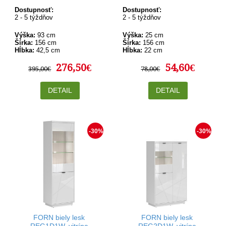
Dostupnosť:
Dostupnosť:
2 - 5 týždňov
2 - 5 týždňov
Výška:
93 cm
Výška:
25 cm
Šírka:
156 cm
Šírka:
156 cm
Hĺbka:
42,5 cm
Hĺbka:
22 cm
276,50€
54,60€
395,00€
78,00€
DETAIL
DETAIL
-30%
-30%
FORN biely lesk
FORN biely lesk
REG1D1W, vitrína
REG2D1W, vitrína