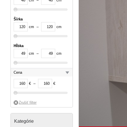
cm
–
cm
Šírka
cm
–
cm
Hĺbka
cm
–
cm
Cena
€
–
€
Kategórie