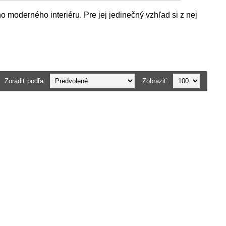
oderného interiéru. Pre jej jedinečný vzhľad si z nej
Zoradiť podľa:
Zobraziť: