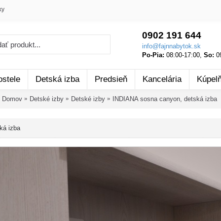
ky
0902 191 644
info@fajnnabytok.sk
Po-Pia:
08:00-17:00,
So:
09
ostele
Detská izba
Predsieň
Kancelária
Kúpel
Domov
Detské izby
Detské izby
INDIANA sosna canyon, detská izba
ká izba