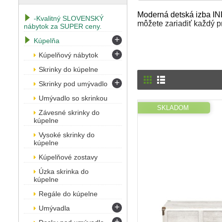
Moderná detská izba IND
-Kvalitný SLOVENSKÝ
môžete zariadiť každý pr
nábytok za SUPER ceny.
+
Kúpelňa
+
Kúpelňový nábytok
Skrinky do kúpelne
+
Skrinky pod umývadlo
Umývadlo so skrinkou
SKLADOM
Závesné skrinky do
kúpelne
Vysoké skrinky do
kúpelne
Kúpelňové zostavy
Úzka skrinka do
kúpelne
Regále do kúpelne
+
Umývadla
+