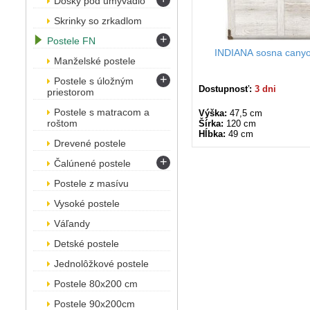
Dosky pod umývadlo
Skrinky so zrkadlom
+
Postele FN
INDIANA sosna canyo
Manželské postele
+
Postele s úložným
Dostupnosť:
3 dni
priestorom
Postele s matracom a
Výška:
47,5 cm
roštom
Šírka:
120 cm
Hĺbka:
49 cm
Drevené postele
+
Čalúnené postele
Postele z masívu
Vysoké postele
Váľandy
Detské postele
Jednolôžkové postele
Postele 80x200 cm
Postele 90x200cm