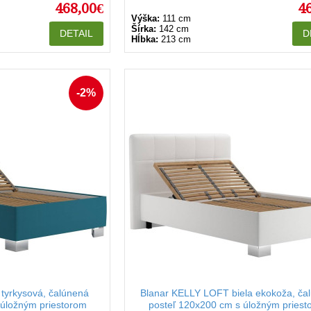
468,00€
4
Výška:
111 cm
Šírka:
142 cm
DETAIL
D
Hĺbka:
213 cm
-2%
tyrkysová, čalúnená
Blanar KELLY LOFT biela ekokoža, ča
 úložným priestorom
posteľ 120x200 cm s úložným priest