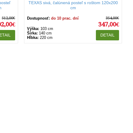
posteľ
TEXAS sivá, čalúnená posteľ s roštom 120x200
m
cm
512,00€
354,00€
Dostupnosť:
do 10 prac. dní
02,00€
347,00€
Výška:
103 cm
Šírka:
140 cm
ETAIL
DETAIL
Hĺbka:
220 cm