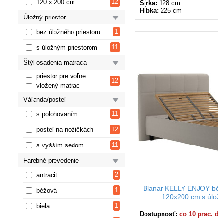
12
120 x 200 cm
Šírka:
128 cm
Hĺbka:
225 cm
Úložný priestor
1
bez úložného priestoru
11
s úložným priestorom
Štýl osadenia matraca
priestor pre voľne
12
vložený matrac
Váľanda/posteľ
11
s polohovaním
12
posteľ na nožičkách
11
s vyšším sedom
Farebné prevedenie
2
antracit
Blanar KELLY ENJOY bé
1
béžová
120x200 cm s úlo
1
biela
Dostupnosť:
do 10 prac. 