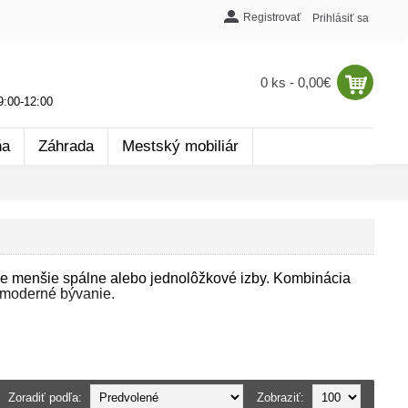
Registrovať
Prihlásiť sa
0 ks - 0,00€
:00-12:00
ňa
Záhrada
Mestský mobiliár
re menšie spálne alebo jednolôžkové izby. Kombinácia
e moderné bývanie.
sta na pohodlný spánok. Čalúnenie poskytuje nielen
0x200
je praktickou alternatívou, ktorá šetrí priestor a
Zoradiť podľa:
Zobraziť: