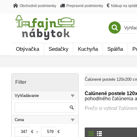
Obchodné podmienky
Prepravné podmienky
Nákup na splát
Obývačka
Sedačky
Kuchyňa
Spálňa
P
Čalúnené postele 120x200 c
Filter
Čalúnené postele 120
Vyhľadávanie
pohodlného čalúnenia a 
Prečo si vybrať čalúne
Čalúnená posteľ 120x
Cena
elegantný vzhľad, ale aj 
zároveň poskytuje pohod
€
–
€