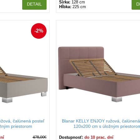
Šírka:
128 cm
DETAIL
D
Hĺbka:
225 cm
-2%
žová, čalúnená posteľ
Blanar KELLY ENJOY ružová, čalúnená
žným priestorom
120x200 cm s úložným priestoro
478,00€
dní
Dostupnosť:
do 10 prac. dní