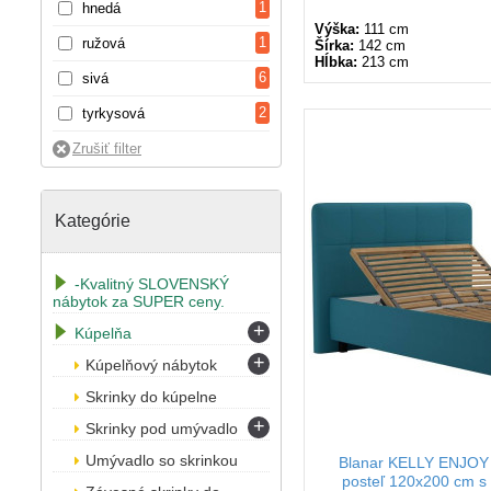
1
hnedá
Výška:
111 cm
1
ružová
Šírka:
142 cm
Hĺbka:
213 cm
6
sivá
2
tyrkysová
Kategórie
-Kvalitný SLOVENSKÝ
nábytok za SUPER ceny.
+
Kúpelňa
+
Kúpelňový nábytok
Skrinky do kúpelne
+
Skrinky pod umývadlo
Umývadlo so skrinkou
Blanar KELLY ENJOY 
posteľ 120x200 cm s