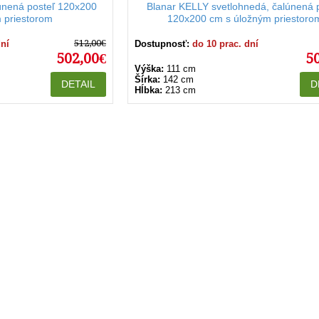
lúnená posteľ 120x200
Blanar KELLY svetlohnedá, čalúnená 
 priestorom
120x200 cm s úložným priestoro
512,00€
dní
Dostupnosť:
do 10 prac. dní
502,00€
5
Výška:
111 cm
Šírka:
142 cm
DETAIL
D
Hĺbka:
213 cm