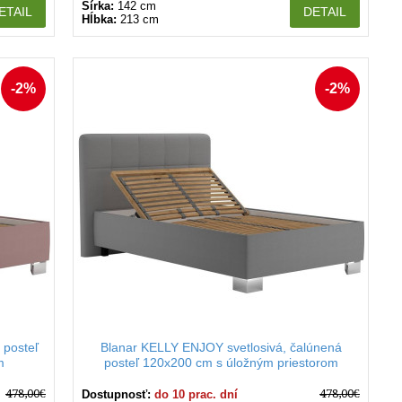
Šírka:
142 cm
ETAIL
DETAIL
Hĺbka:
213 cm
-2%
-2%
 posteľ
Blanar KELLY ENJOY svetlosivá, čalúnená
m
posteľ 120x200 cm s úložným priestorom
478,00€
478,00€
Dostupnosť:
do 10 prac. dní