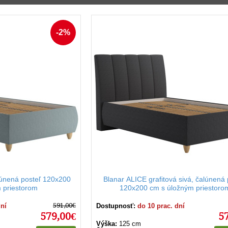
e využívajú kvalitné materiály ako:
átky,
vé“ poťahy,
-2%
0 cm predstavujú ideálnu kombináciu štýlu, pohodlia a prakti
 modernú spálňu.
lúnená posteľ 120x200
Blanar ALICE grafitová sivá, čalúnená 
 priestorom
120x200 cm s úložným priestoro
591,00€
dní
Dostupnosť:
do 10 prac. dní
579,00€
5
Výška:
125 cm