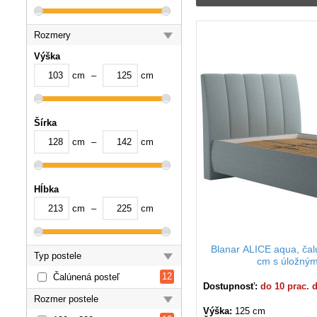
Moderné čalúnené postel
odolné poťahové l
Rozmery
zamatové „velveto
ekokožu.
Výška
Čalúnené postele 120x20
cm
–
cm
komplexné riešenie pre
Šírka
cm
–
cm
Hĺbka
cm
–
cm
Blanar ALICE aqua, ča
Typ postele
cm s úložným
12
Čalúnená posteľ
Dostupnosť:
do 10 prac. 
Rozmer postele
Výška:
125 cm