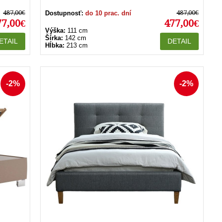
487,00€
487,00€
Dostupnosť:
do 10 prac. dní
77,00€
477,00€
Výška:
111 cm
Šírka:
142 cm
ETAIL
DETAIL
Hĺbka:
213 cm
-2%
-2%