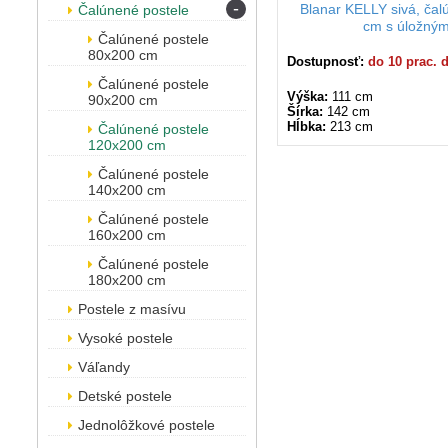
-
Blanar KELLY sivá, ča
Čalúnené postele
cm s úložným
Čalúnené postele
80x200 cm
Dostupnosť:
do 10 prac. 
Čalúnené postele
Výška:
111 cm
90x200 cm
Šírka:
142 cm
Hĺbka:
213 cm
Čalúnené postele
120x200 cm
Čalúnené postele
140x200 cm
Čalúnené postele
160x200 cm
Čalúnené postele
180x200 cm
Postele z masívu
Vysoké postele
Váľandy
Detské postele
Jednolôžkové postele