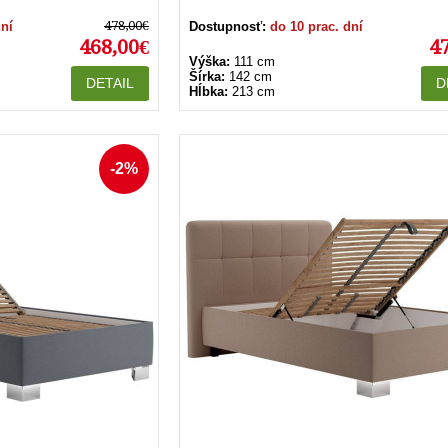
478,00€
dní
Dostupnosť:
do 10 prac. dní
468,00€
4
Výška:
111 cm
Šírka:
142 cm
DETAIL
D
Hĺbka:
213 cm
-2%