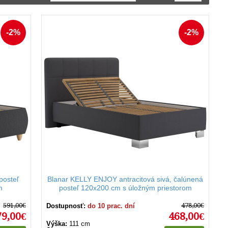
-2%
-2%
ckosti. S integrovaným úložným priestorom ponúkajú
posteľ
Blanar KELLY ENJOY antracitová sivá, čalúnená
m
posteľ 120x200 cm s úložným priestorom
591,00€
478,00€
Dostupnosť:
do 10 prac. dní
79,00€
468,00€
Výška:
111 cm