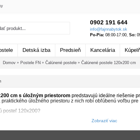
ky
0902 191 644
info@fajnnabytok.sk
Po-Pia:
08:00-17:00,
So:
09
ostele
Detská izba
Predsieň
Kancelária
Kúpel
Domov
Postele FN
Čalúnené postele
Čalúnené postele 120x200 cm
m
x200 cm s úložným priestorom
predstavujú ideálne riešenie p
praktického úložného priestoru z nich robí obľúbenú voľbu pr
nú posteľ 120x200?
200
ponúka optimálny priestor pre jednu osobu s dostatkom mie
príjemné opieranie pri čítaní či sledovaní televízie.
Váľanda 12
lie jednolôžka.