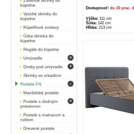
Závesné skrinky do
kúpelne
Dostupnosť:
do 10 prac. 
Vysoké skrinky do
kúpelne
Výška:
111 cm
Šírka:
142 cm
Kúpelňové zostavy
Hĺbka:
213 cm
Úzka skrinka do
kúpelne
Regále do kúpelne
+
Umývadla
+
Dosky pod umývadlo
Skrinky so zrkadlom
-
Postele FN
Manželské postele
+
Postele s úložným
priestorom
Postele s matracom a
roštom
Drevené postele