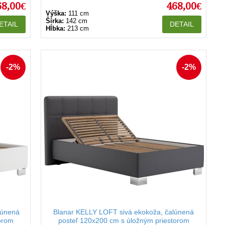
68,00€
468,00€
Výška:
111 cm
Šírka:
142 cm
ETAIL
DETAIL
Hĺbka:
213 cm
-2%
-2%
lúnená
Blanar KELLY LOFT sivá ekokoža, čalúnená
orom
posteľ 120x200 cm s úložným priestorom