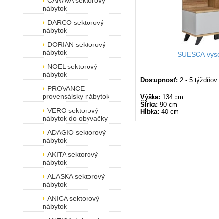
CANAVA sektorový
nábytok
DARCO sektorový
nábytok
DORIAN sektorový
nábytok
SUESCA vys
NOEL sektorový
nábytok
Dostupnosť:
2 - 5 týždňov
PROVANCE
provensálsky nábytok
Výška:
134 cm
Šírka:
90 cm
VERO sektorový
Hĺbka:
40 cm
nábytok do obývačky
ADAGIO sektorový
nábytok
AKITA sektorový
nábytok
ALASKA sektorový
nábytok
ANICA sektorový
nábytok