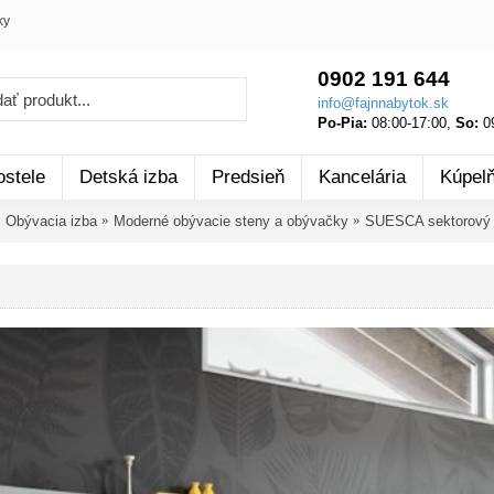
ky
0902 191 644
info@fajnnabytok.sk
Po-Pia:
08:00-17:00,
So:
09
ostele
Detská izba
Predsieň
Kancelária
Kúpel
Obývacia izba
Moderné obývacie steny a obývačky
SUESCA sektorový 