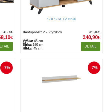
SUESCA TV stolík
1 041,00€
259,00€
Dostupnosť:
2 - 5 týždňov
68,10€
240,90€
Výška:
45 cm
Šírka:
160 cm
ETAIL
DETAIL
Hĺbka:
45 cm
-7%
-7%