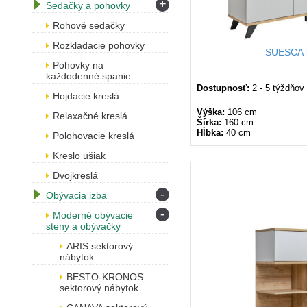
+
Sedačky a pohovky
Rohové sedačky
Rozkladacie pohovky
SUESCA 
Pohovky na
každodenné spanie
Dostupnosť:
2 - 5 týždňov
Hojdacie kreslá
Výška:
106 cm
Relaxačné kreslá
Šírka:
160 cm
Hĺbka:
40 cm
Polohovacie kreslá
Kreslo ušiak
Dvojkreslá
-
Obývacia izba
-
Moderné obývacie
steny a obývačky
ARIS sektorový
nábytok
BESTO-KRONOS
sektorový nábytok