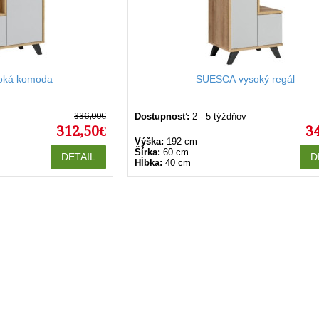
oká komoda
SUESCA vysoký regál
336,00€
Dostupnosť:
2 - 5 týždňov
312,50€
3
Výška:
192 cm
Šírka:
60 cm
DETAIL
D
Hĺbka:
40 cm