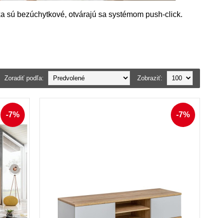
a sú bezúchytkové, otvárajú sa systémom push-click.
.
Zoradiť podľa:
Zobraziť:
-7%
-7%