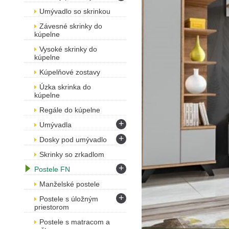
Umývadlo so skrinkou
Závesné skrinky do
kúpelne
Vysoké skrinky do
kúpelne
Kúpelňové zostavy
Úzka skrinka do
kúpelne
Regále do kúpelne
+
Umývadla
+
Dosky pod umývadlo
Skrinky so zrkadlom
+
Postele FN
Manželské postele
+
Postele s úložným
priestorom
Postele s matracom a