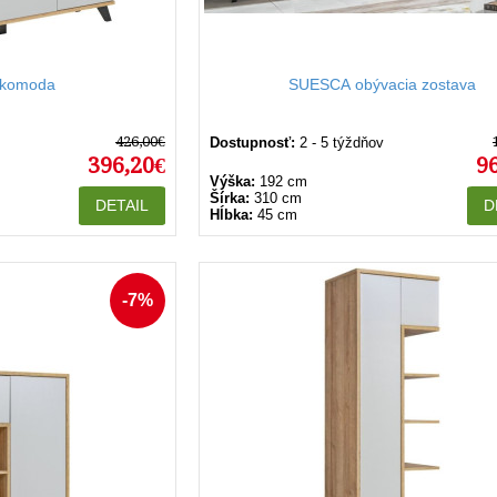
komoda
SUESCA obývacia zostava
426,00€
Dostupnosť:
2 - 5 týždňov
396,20€
9
Výška:
192 cm
Šírka:
310 cm
DETAIL
D
Hĺbka:
45 cm
-7%