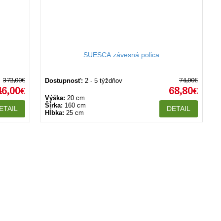
SUESCA závesná polica
372,00€
74,00€
Dostupnosť:
2 - 5 týždňov
46,00€
68,80€
Výška:
20 cm
Šírka:
160 cm
ETAIL
DETAIL
Hĺbka:
25 cm