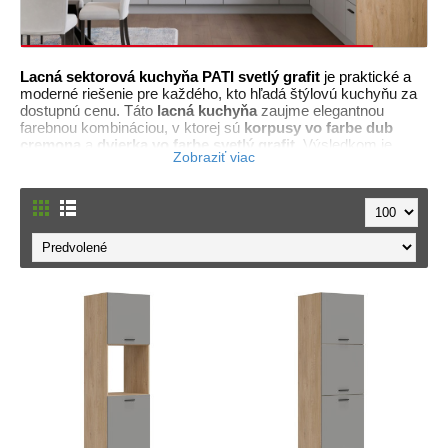
Lacná sektorová kuchyňa PATI svetlý grafit
je praktické a
moderné riešenie pre každého, kto hľadá štýlovú kuchyňu za
dostupnú cenu. Táto
lacná kuchyňa
zaujme elegantnou
farebnou kombináciou, v ktorej sú
korpusy vo farbe dub
cremona
a
dvierka vo farbe svetlý grafit
. Výsledkom je
vzhľad, ktorý pôsobí moderne, no zároveň útulne a príjemne.
Dekor dub cremona prináša do priestoru prirodzený drevený
charakter, zatiaľ čo svetlý grafit dodáva kuchyni decentný,
čistý a elegantný výraz vhodný do menších aj väčších
interiérov.
Kuchyňa PATI svetlý grafit je navrhnutá ako
sektorová
kuchynská linka
, čo znamená, že si ju môžete vyskladať
presne podľa veľkosti miestnosti, dispozičných možností a
vlastných požiadaviek na úložný priestor. Jednotlivé horné,
dolné aj rohové skrinky umožňujú vytvoriť jednoduchú rovnú
zostavu, praktickú
kuchyňu do paneláku
, ale aj rozsiahlejšie
riešenie pre rodinný dom. Veľkou výhodou je možnosť
vyskladať
rohovú kuchyňu
, vďaka ktorej efektívne využijete
roh miestnosti, získate viac pracovnej plochy a vytvoríte
funkčný priestor na každodenné varenie. Variabilita
sektorového systému robí z kuchyne PATI výbornú voľbu pre