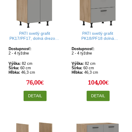
PATI svetlý grafit
PATI svetlý grafit
PK17/PF17, dolná drezová
PK18/PF18 dolná
kuchynská skrinka 60 cm
kuchynská zásuvková
skrinka 60 cm
Dostupnosť:
Dostupnosť:
2 - 4 týždne
2 - 4 týždne
Výška:
82 cm
Výška:
82 cm
Šírka:
60 cm
Šírka:
60 cm
Hĺbka:
46,3 cm
Hĺbka:
46,3 cm
76,00€
104,00€
DETAIL
DETAIL