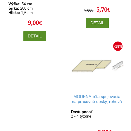
Výška:
54 cm
Šírka:
200 cm
5,70€
7,00€
Hĺbka:
1,6 cm
9,00€
DETAIL
DETAIL
-18%
MODENA lišta spojovacia
na pracovné dosky, rohová
Dostupnosť:
2 - 4 týždne