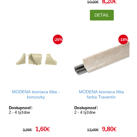
8,20€
10,00€
DETAIL
-20%
-18%
MODENA tesniaca lišta -
MODENA tesniaca lišta
koncovky
farba Travertín
Dostupnosť:
Dostupnosť:
2 - 4 týždne
2 - 4 týždne
1,60€
9,80€
2,00€
12,00€