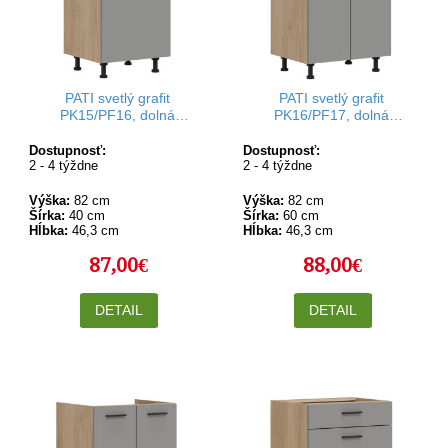
PATI svetlý grafit
PATI svetlý grafit
PK15/PF16, dolná
PK16/PF17, dolná
kuchynská skrinka so
kuchynská skrinka 60 cm
zásuvkou 50 cm
Dostupnosť:
Dostupnosť:
2 - 4 týždne
2 - 4 týždne
Výška:
82 cm
Výška:
82 cm
Šírka:
40 cm
Šírka:
60 cm
Hĺbka:
46,3 cm
Hĺbka:
46,3 cm
87,00€
88,00€
DETAIL
DETAIL