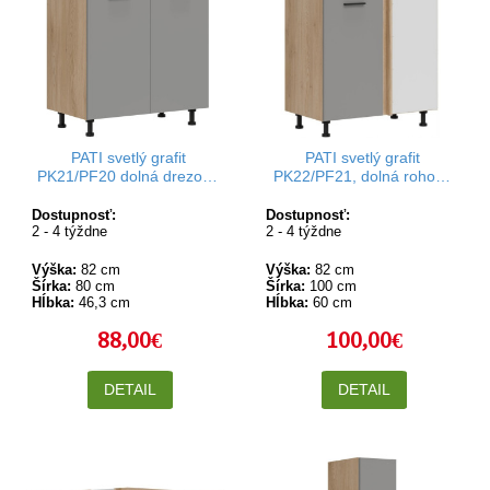
PATI svetlý grafit
PATI svetlý grafit
PK21/PF20 dolná drezová
PK22/PF21, dolná rohová
kuchynská skrinka 80 cm
kuchynská skrinka 100x60
cm
Dostupnosť:
Dostupnosť:
2 - 4 týždne
2 - 4 týždne
Výška:
82 cm
Výška:
82 cm
Šírka:
80 cm
Šírka:
100 cm
Hĺbka:
46,3 cm
Hĺbka:
60 cm
88,00€
100,00€
DETAIL
DETAIL