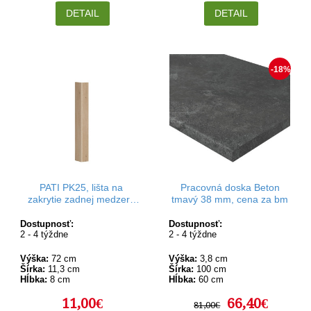
DETAIL
DETAIL
-18%
PATI PK25, lišta na
Pracovná doska Beton
zakrytie zadnej medzery
tmavý 38 mm, cena za bm
na spodných skrinkách v
rozmere 72 x 11,3 cm
Dostupnosť:
Dostupnosť:
2 - 4 týždne
2 - 4 týždne
Výška:
72 cm
Výška:
3,8 cm
Šírka:
11,3 cm
Šírka:
100 cm
Hĺbka:
8 cm
Hĺbka:
60 cm
11,00€
66,40€
81,00€