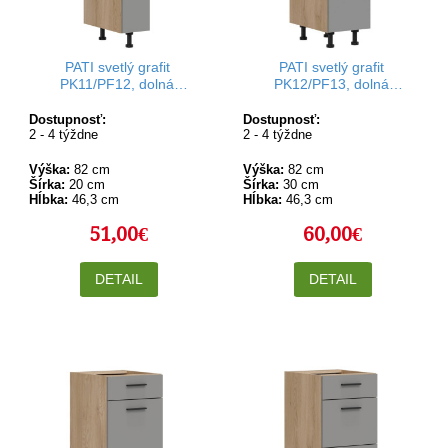
PATI svetlý grafit
PATI svetlý grafit
PK11/PF12, dolná
PK12/PF13, dolná
kuchynská skrinka 20 cm
kuchynská skrinka 30 cm
Dostupnosť:
Dostupnosť:
2 - 4 týždne
2 - 4 týždne
Výška:
82 cm
Výška:
82 cm
Šírka:
20 cm
Šírka:
30 cm
Hĺbka:
46,3 cm
Hĺbka:
46,3 cm
51,00€
60,00€
DETAIL
DETAIL