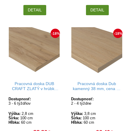
DETAIL
DETAIL
-18%
-18%
Pracovná doska DUB
Pracovná doska Dub
CRAFT ZLATÝ v hrúbke
kamenný 38 mm, cena za
28mm
bm
Dostupnosť:
Dostupnosť:
3 - 6 týždňov
2 - 4 týždne
Výška:
2,8 cm
Výška:
3,8 cm
Šírka:
100 cm
Šírka:
100 cm
Hĺbka:
60 cm
Hĺbka:
60 cm