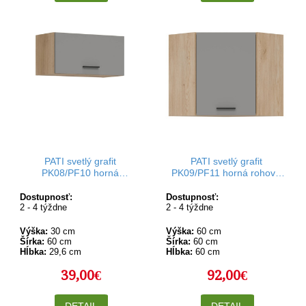
PATI svetlý grafit
PATI svetlý grafit
PK08/PF10 horná
PK09/PF11 horná rohová
výklopná kuchynská
kuchynská skrinka 60x60
skrinka 60 cm
cm
Dostupnosť:
Dostupnosť:
2 - 4 týždne
2 - 4 týždne
Výška:
30 cm
Výška:
60 cm
Šírka:
60 cm
Šírka:
60 cm
Hĺbka:
29,6 cm
Hĺbka:
60 cm
39,00€
92,00€