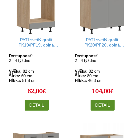
PATI svetlý grafit
PATI svetlý grafit
PK19/PF19, dolná
PK20/PF20, dolná
kuchynská skrinka na
kuchynská skrinka 80 cm
vstavanú rúru 60 cm
Dostupnosť:
Dostupnosť:
2 - 4 týždne
2 - 4 týždne
Výška:
82 cm
Výška:
82 cm
Šírka:
60 cm
Šírka:
80 cm
Hĺbka:
51,8 cm
Hĺbka:
46,3 cm
62,00€
104,00€
DETAIL
DETAIL