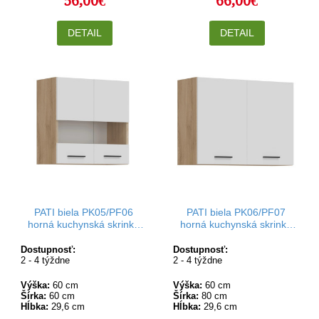
56,00€
66,00€
DETAIL
DETAIL
PATI biela PK05/PF06
PATI biela PK06/PF07
horná kuchynská skrinka
horná kuchynská skrinka
so sklom 60 cm
80 cm
Dostupnosť:
Dostupnosť:
2 - 4 týždne
2 - 4 týždne
Výška:
60 cm
Výška:
60 cm
Šírka:
60 cm
Šírka:
80 cm
Hĺbka:
29,6 cm
Hĺbka:
29,6 cm