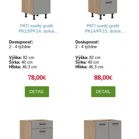
PATI svetlý grafit
PATI svetlý grafit
PK13/PF14, dolná
PK14/PF15, dolná
kuchynská skrinka so
kuchynská zásuvková
zásuvkou 40 cm
skrinka 40 cm
Dostupnosť:
Dostupnosť:
2 - 4 týždne
2 - 4 týždne
Výška:
82 cm
Výška:
82 cm
Šírka:
40 cm
Šírka:
40 cm
Hĺbka:
46,3 cm
Hĺbka:
46,3 cm
78,00€
88,00€
DETAIL
DETAIL