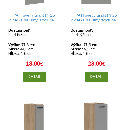
PATI svetlý grafit PF25
PATI svetlý grafit PF26
dvierka na umývačku riadu
dvierka na umývačku riadu
v šírke 45 a výške 72 cm
v šírke 60 a výške 72 cm
Dostupnosť:
Dostupnosť:
2 - 4 týždne
2 - 4 týždne
Výška:
71,3 cm
Výška:
71,3 cm
Šírka:
44,5 cm
Šírka:
59,5 cm
Hĺbka:
1,6 cm
Hĺbka:
1,6 cm
18,00€
23,00€
DETAIL
DETAIL