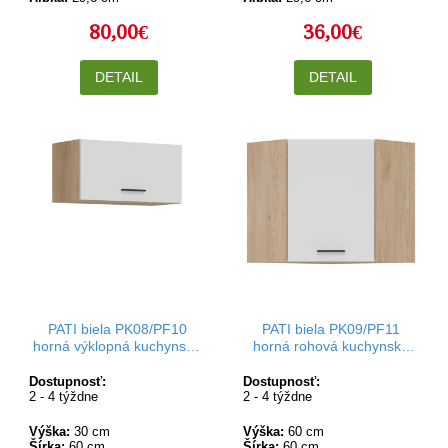
80,00€
36,00€
DETAIL
DETAIL
PATI biela PK08/PF10
PATI biela PK09/PF11
horná výklopná kuchynská
horná rohová kuchynská
skrinka 60 cm
skrinka 60x60 cm
Dostupnosť:
Dostupnosť:
2 - 4 týždne
2 - 4 týždne
Výška:
30 cm
Výška:
60 cm
Šírka:
60 cm
Šírka:
60 cm