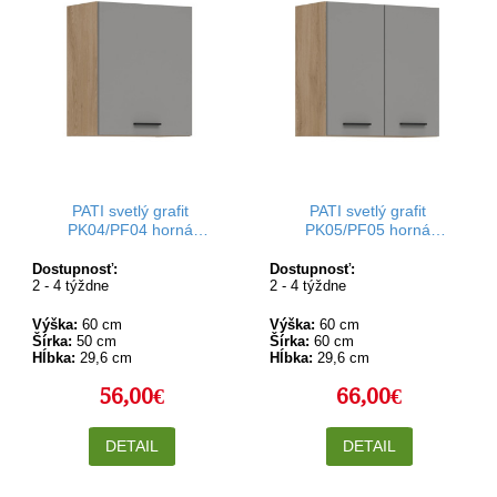
PATI svetlý grafit
PATI svetlý grafit
PK04/PF04 horná
PK05/PF05 horná
kuchynská skrinka 50 cm
kuchynská skrinka 60 cm
Dostupnosť:
Dostupnosť:
2 - 4 týždne
2 - 4 týždne
Výška:
60 cm
Výška:
60 cm
Šírka:
50 cm
Šírka:
60 cm
Hĺbka:
29,6 cm
Hĺbka:
29,6 cm
56,00€
66,00€
DETAIL
DETAIL