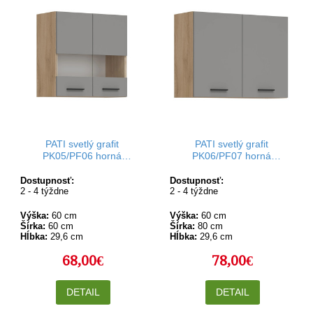
PATI svetlý grafit
PATI svetlý grafit
PK05/PF06 horná
PK06/PF07 horná
kuchynská skrinka so
kuchynská skrinka 80 cm
sklom 60 cm
Dostupnosť:
Dostupnosť:
2 - 4 týždne
2 - 4 týždne
Výška:
60 cm
Výška:
60 cm
Šírka:
60 cm
Šírka:
80 cm
Hĺbka:
29,6 cm
Hĺbka:
29,6 cm
68,00€
78,00€
DETAIL
DETAIL