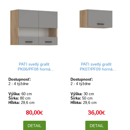
PATI svetlý grafit
PATI svetlý grafit
PK06/PF08 horná
PK07/PF09 horná
kuchynská skrinka so
výklopná kuchynská
sklom 80 cm
skrinka 50 cm
Dostupnosť:
Dostupnosť:
2 - 4 týždne
2 - 4 týždne
Výška:
60 cm
Výška:
30 cm
Šírka:
80 cm
Šírka:
50 cm
Hĺbka:
29,6 cm
Hĺbka:
29,6 cm
80,00€
36,00€
DETAIL
DETAIL