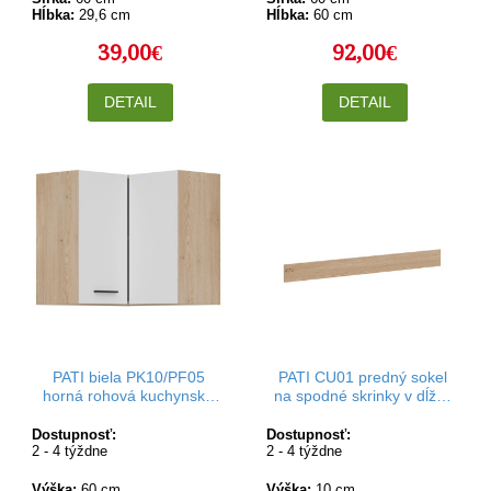
Hĺbka:
29,6 cm
Hĺbka:
60 cm
39,00€
92,00€
DETAIL
DETAIL
PATI biela PK10/PF05
PATI CU01 predný sokel
horná rohová kuchynská
na spodné skrinky v dĺžke
skrinka 60x60 cm
200 cm a výške 10 cm
Dostupnosť:
Dostupnosť:
2 - 4 týždne
2 - 4 týždne
Výška:
60 cm
Výška:
10 cm