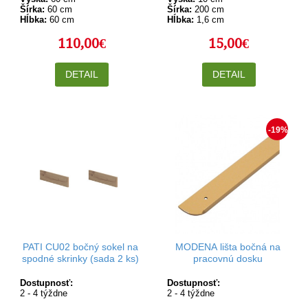
Šírka:
60 cm
Šírka:
200 cm
Hĺbka:
60 cm
Hĺbka:
1,6 cm
110,00€
15,00€
DETAIL
DETAIL
-19%
PATI CU02 bočný sokel na
MODENA lišta bočná na
spodné skrinky (sada 2 ks)
pracovnú dosku
Dostupnosť:
Dostupnosť:
2 - 4 týždne
2 - 4 týždne