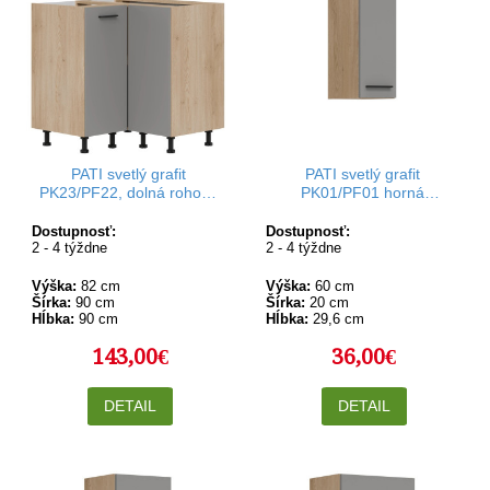
PATI svetlý grafit
PATI svetlý grafit
PK23/PF22, dolná rohová
PK01/PF01 horná
kuchynská skrinka 90x90
kuchynská skrinka 20 cm
cm
Dostupnosť:
Dostupnosť:
2 - 4 týždne
2 - 4 týždne
Výška:
82 cm
Výška:
60 cm
Šírka:
90 cm
Šírka:
20 cm
Hĺbka:
90 cm
Hĺbka:
29,6 cm
143,00€
36,00€
DETAIL
DETAIL