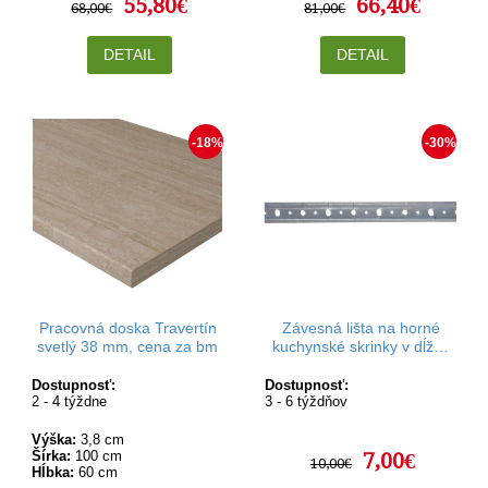
55,80€
66,40€
68,00€
81,00€
DETAIL
DETAIL
-18%
-30%
Pracovná doska Travertín
Závesná lišta na horné
svetlý 38 mm, cena za bm
kuchynské skrinky v dĺžke
2m
Dostupnosť:
Dostupnosť:
2 - 4 týždne
3 - 6 týždňov
Výška:
3,8 cm
Šírka:
100 cm
7,00€
10,00€
Hĺbka:
60 cm