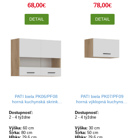
68,00€
78,00€
DETAIL
DETAIL
PATI biela PK06/PF08
PATI biela PK07/PF09
horná kuchynská skrinka
horná výklopná kuchynská
so sklom 80 cm
skrinka 50 cm
Dostupnosť:
Dostupnosť:
2 - 4 týždne
2 - 4 týždne
Výška:
60 cm
Výška:
30 cm
Šírka:
80 cm
Šírka:
50 cm
Hĺbka:
29,6 cm
Hĺbka:
29,6 cm