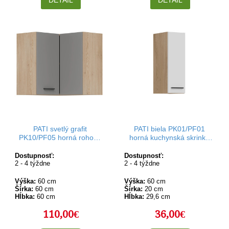
DETAIL
DETAIL
PATI svetlý grafit
PATI biela PK01/PF01
PK10/PF05 horná rohová
horná kuchynská skrinka
kuchynská skrinka 60x60
20 cm
cm
Dostupnosť:
Dostupnosť:
2 - 4 týždne
2 - 4 týždne
Výška:
60 cm
Výška:
60 cm
Šírka:
60 cm
Šírka:
20 cm
Hĺbka:
60 cm
Hĺbka:
29,6 cm
110,00€
36,00€