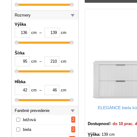
- vysoká kúpeľňová skri
- nízka kúpeľňová skrink
Rozmery
- skrinka so zrkadlom a
Výška
cm
–
cm
- skrinky s košom na prá
Starostlivosť o kúpeľňo
suchou handričkou a pou
Šírka
dobré vetranie v miest
zostavám!
cm
–
cm
Hĺbka
cm
–
cm
ELEGANCE biela kú
Farebné prevedenie
2
béžová
Dostupnosť:
do 10 prac. 
2
biela
Výška:
139 cm