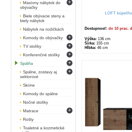
+
Masívny nábytok do
obývačky
LOFT kúpeľňo
Biele obývacie steny a
biely nábytok
Dostupnosť:
do 10 prac. 
Nábytok na nožičkách
+
Komody do obývačky
Výška:
136 cm
Šírka:
155 cm
+
TV stolíky
Hĺbka:
46 cm
+
Konferenčné stolíky
+
Spálňa
+
Spálne, zostavy aj
sektorové
Skrine
Komody do spálne
Nočné stolíky
+
Matrace
Rošty
Toaletné a kozmetické