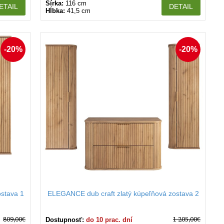
Šírka:
116 cm
ETAIL
DETAIL
Hĺbka:
41,5 cm
-20%
-20%
stava 1
ELEGANCE dub craft zlatý kúpeľňová zostava 2
809,00€
1 205,00€
Dostupnosť:
do 10 prac. dní