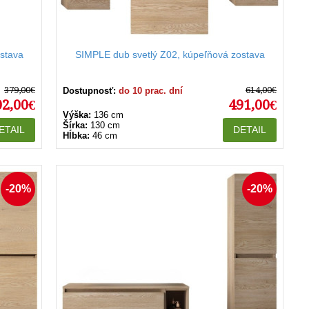
stava
SIMPLE dub svetlý Z02, kúpeľňová zostava
379,00€
614,00€
Dostupnosť:
do 10 prac. dní
02,00€
491,00€
Výška:
136 cm
Šírka:
130 cm
ETAIL
DETAIL
Hĺbka:
46 cm
-20%
-20%