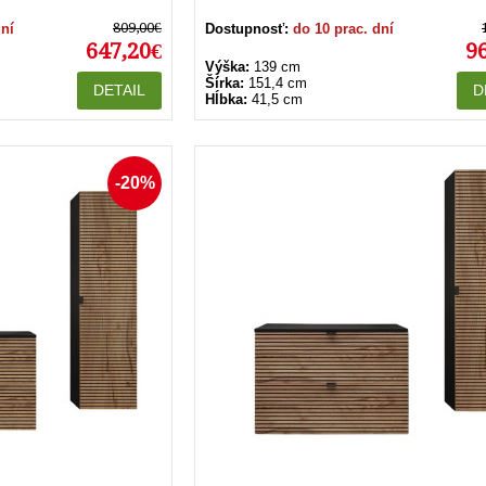
809,00€
dní
Dostupnosť:
do 10 prac. dní
647,20€
9
Výška:
139 cm
Šírka:
151,4 cm
DETAIL
D
Hĺbka:
41,5 cm
-20%