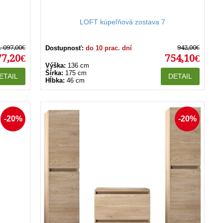
LOFT kúpeľňová zostava 7
1 097,00€
942,00€
Dostupnosť:
do 10 prac. dní
77,20€
754,10€
Výška:
136 cm
Šírka:
175 cm
ETAIL
DETAIL
Hĺbka:
46 cm
-20%
-20%