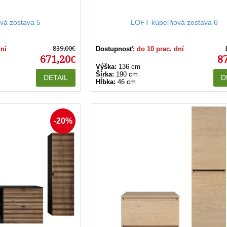
vá zostava 5
LOFT kúpeľňová zostava 6
839,00€
dní
Dostupnosť:
do 10 prac. dní
671,20€
8
Výška:
136 cm
Šírka:
190 cm
DETAIL
D
Hĺbka:
46 cm
-20%