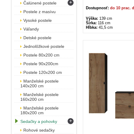
+
Čalúnené postele
Dostupnosť:
do 10 prac. 
Postele z masívu
Výška:
139 cm
Vysoké postele
Šírka:
116 cm
Hĺbka:
41,5 cm
Váľandy
Detské postele
Jednolôžkové postele
Postele 80x200 cm
Postele 90x200cm
Postele 120x200 cm
Manželské postele
140x200 cm
Manželské postele
160x200 cm
Manželské postele
180x200 cm
+
Sedačky a pohovky
Rohové sedačky