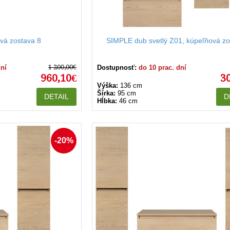
vá zostava 8
SIMPLE dub svetlý Z01, kúpeľňová zo
1 200,00€
dní
Dostupnosť:
do 10 prac. dní
960,10€
3
Výška:
136 cm
Šírka:
95 cm
DETAIL
D
Hĺbka:
46 cm
-20%