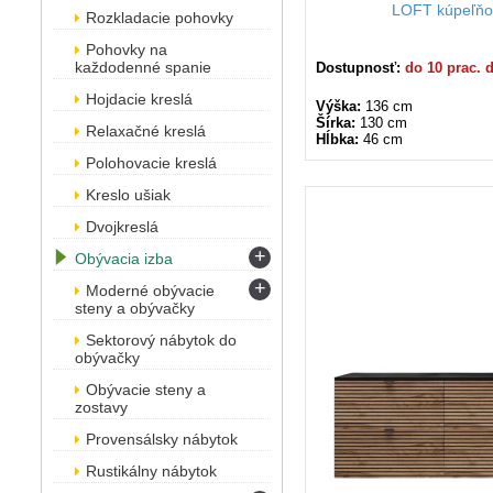
LOFT kúpeľňo
Rozkladacie pohovky
Pohovky na
každodenné spanie
Dostupnosť:
do 10 prac. 
Hojdacie kreslá
Výška:
136 cm
Šírka:
130 cm
Relaxačné kreslá
Hĺbka:
46 cm
Polohovacie kreslá
Kreslo ušiak
Dvojkreslá
+
Obývacia izba
+
Moderné obývacie
steny a obývačky
Sektorový nábytok do
obývačky
Obývacie steny a
zostavy
Provensálsky nábytok
Rustikálny nábytok