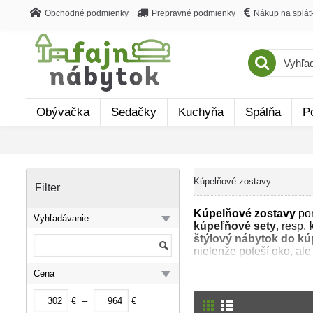
Obchodné podmienky
Prepravné podmienky
Nákup na splát
Obývačka
Sedačky
Kuchyňa
Spálňa
P
Kúpelňové zostavy
Filter
Kúpelňové zostavy
pon
Vyhľadávanie
kúpeľňové sety
, resp.
štýlový nábytok do k
nielenže poteší oko, ale
Cena
Kúpeľňové zostavy sa sk
- skrinky pod umývadlo,
€
–
€