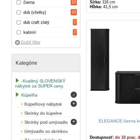
10
Šírka:
116 cm
čierna
Hĺbka:
41,5 cm
20
dub (všetky)
2
dub craft zlatý
2
kašmír
Kategórie
-Kvalitný SLOVENSKÝ
nábytok za SUPER ceny.
-
Kúpelňa
+
Kúpelňový nábytok
Skrinky do kúpelne
+
ELEGANCE čierna kú
Skrinky pod umývadlo
Umývadlo so skrinkou
Dostupnosť:
do 10 prac. 