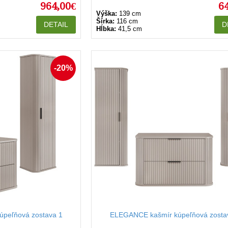
964,00€
6
Výška:
139 cm
Šírka:
116 cm
DETAIL
D
Hĺbka:
41,5 cm
-20%
peľňová zostava 1
ELEGANCE kašmír kúpeľňová zosta