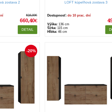
vá zostava 2
LOFT kúpeľňová zostava 3
826,00€
dní
Dostupnosť:
do 10 prac. dní
660,40€
4
Výška:
136 cm
Šírka:
115 cm
DETAIL
D
Hĺbka:
46 cm
-20%