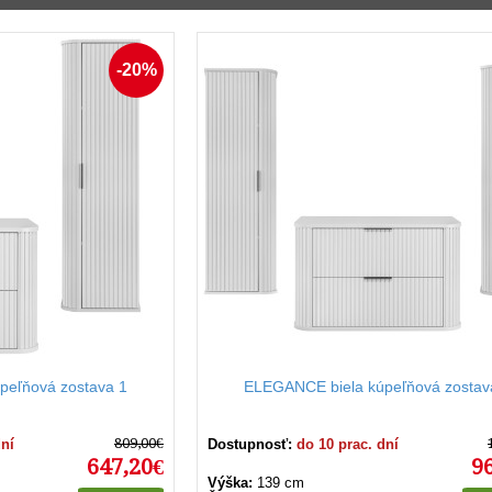
nka,
a,
-20%
dlo.
vý nábytok je jednoduchá a zabezpečí, že Váš nábytok zostane 
žívať jemné čistiace prostriedky, aby sa predišlo poškodeniu ma
nosti. Vylepšite svoju kúpeľňu ešte dnes vďaka našim starost
peľňová zostava 1
ELEGANCE biela kúpeľňová zostav
809,00€
dní
Dostupnosť:
do 10 prac. dní
647,20€
9
Výška:
139 cm