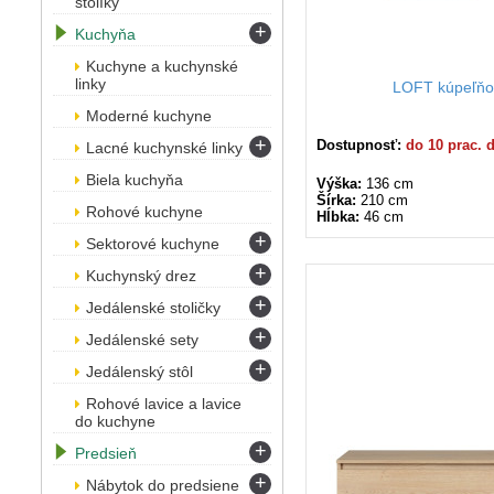
stolíky
+
Kuchyňa
Kuchyne a kuchynské
linky
LOFT kúpeľňo
Moderné kuchyne
+
Dostupnosť:
do 10 prac. 
Lacné kuchynské linky
Biela kuchyňa
Výška:
136 cm
Šírka:
210 cm
Rohové kuchyne
Hĺbka:
46 cm
+
Sektorové kuchyne
+
Kuchynský drez
+
Jedálenské stoličky
+
Jedálenské sety
+
Jedálenský stôl
Rohové lavice a lavice
do kuchyne
+
Predsieň
+
Nábytok do predsiene