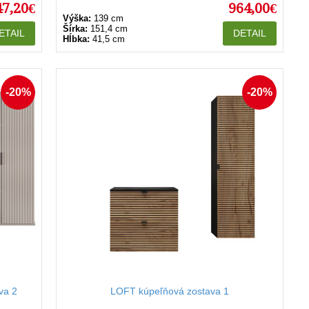
47,20€
964,00€
Výška:
139 cm
Šírka:
151,4 cm
ETAIL
DETAIL
Hĺbka:
41,5 cm
-20%
-20%
va 2
LOFT kúpeľňová zostava 1