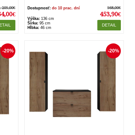
1 205,00€
568,00€
Dostupnosť:
do 10 prac. dní
64,00€
453,90€
Výška:
136 cm
Šírka:
95 cm
ETAIL
DETAIL
Hĺbka:
46 cm
-20%
-20%