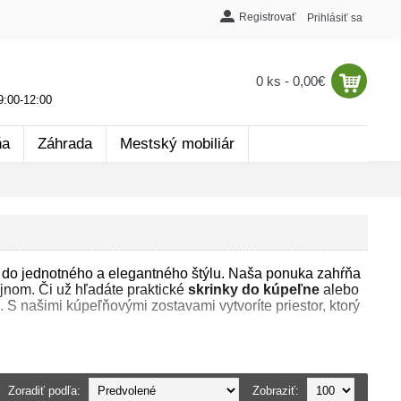
Registrovať
Prihlásiť sa
0 ks - 0,00€
:00-12:00
ňa
Záhrada
Mestský mobiliár
u do jednotného a elegantného štýlu. Naša ponuka zahŕňa
jnom. Či už hľadáte praktické
skrinky do kúpeľne
alebo
í. S našimi kúpeľňovými zostavami vytvoríte priestor, ktorý
Zoradiť podľa:
Zobraziť: