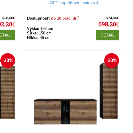
LOFT kúpeľňová zostava 4
616,00€
874,00€
Dostupnosť:
do 10 prac. dní
92,20€
698,20€
Výška:
136 cm
Šírka:
150 cm
ETAIL
DETAIL
Hĺbka:
46 cm
-20%
-20%