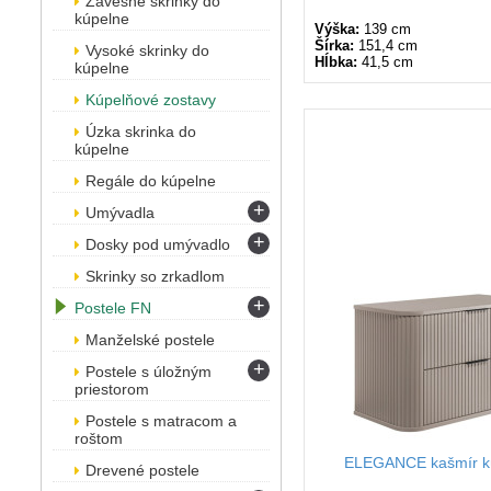
Závesné skrinky do
kúpelne
Výška:
139 cm
Šírka:
151,4 cm
Vysoké skrinky do
Hĺbka:
41,5 cm
kúpelne
Kúpelňové zostavy
Úzka skrinka do
kúpelne
Regále do kúpelne
+
Umývadla
+
Dosky pod umývadlo
Skrinky so zrkadlom
+
Postele FN
Manželské postele
+
Postele s úložným
priestorom
Postele s matracom a
roštom
ELEGANCE kašmír kú
Drevené postele