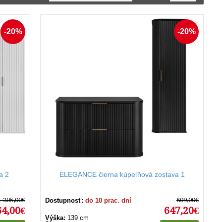
-20%
-20%
dlho krásny. Odporúčame pravidelne utierať povrchy
teriálov. Vyhnite sa prebytočnej vlhkosti a zabezpečte
livo vybraným kúpeľňovým setom a kompletným kúpeľňovým
a 2
ELEGANCE čierna kúpeľňová zostava 1
1 205,00€
809,00€
Dostupnosť:
do 10 prac. dní
64,00€
647,20€
Výška:
139 cm