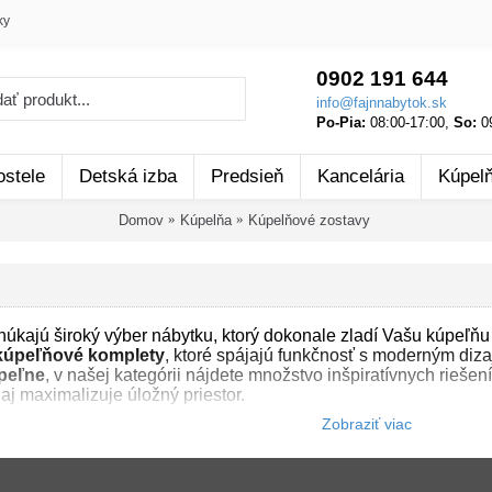
ky
0902 191 644
info@fajnnabytok.sk
Po-Pia:
08:00-17:00,
So:
09
ostele
Detská izba
Predsieň
Kancelária
Kúpel
Domov
Kúpelňa
Kúpelňové zostavy
úkajú široký výber nábytku, ktorý dokonale zladí Vašu kúpeľň
kúpeľňové komplety
, ktoré spájajú funkčnosť s moderným diza
úpeľne
, v našej kategórii nájdete množstvo inšpiratívnych riešen
 aj maximalizuje úložný priestor.
ladajú zo základných kúpeľňových skriniek, ako sú: