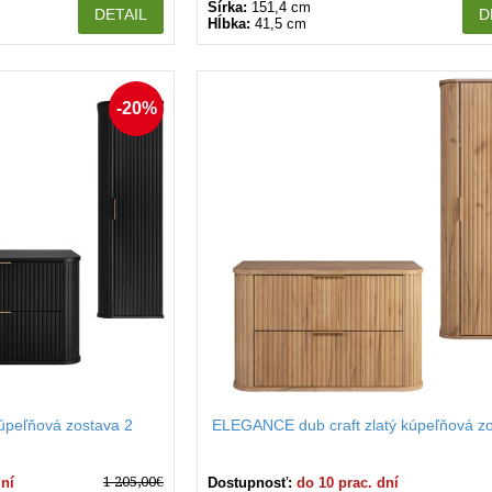
Šírka:
151,4 cm
DETAIL
D
Hĺbka:
41,5 cm
-20%
peľňová zostava 2
ELEGANCE dub craft zlatý kúpeľňová zo
1 205,00€
dní
Dostupnosť:
do 10 prac. dní