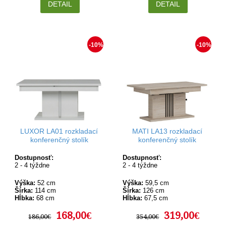
DETAIL
DETAIL
-10%
-10%
LUXOR LA01 rozkladací
MATI LA13 rozkladací
konferenčný stolík
konferenčný stolík
Dostupnosť:
Dostupnosť:
2 - 4 týždne
2 - 4 týždne
Výška:
52 cm
Výška:
59,5 cm
Šírka:
114 cm
Šírka:
126 cm
Hĺbka:
68 cm
Hĺbka:
67,5 cm
168,00€
319,00€
186,00€
354,00€