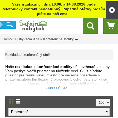
Vážení zákazníci, dňa 10.08. a 14.08.2026 bude
telefonický kontakt nedostupný. Prípadné otázky prosím
píšte na náš email.
Domov
Obývacia izba
Konferenčné stolíky
Rozkladací konferenčný st
Rozkladací konferenčný stolík
Naše
rozkladacie konferenčné stolíky
sú navrhnuté tak, aby
Vám poskytli väčší priestor na uloženie vecí. Či už hľadáte
priestor pre rannú kávu, miesto pre večerné posedenia s
priateľmi, alebo len flexibilnú pracovnú plochu, tieto stolíky sú
dokonalou voľbou pre každú situáciu. Naše stolíky sú viac než
len nábytok – sú multifunkčným riešením pre Váš domov. Vďaka
mechanizmu sa ľahko rozkladajú a prispôsobia sa Vašim
potrebám, či už potrebujete viac priestoru na stolovanie alebo
chcete minimalizovať ich rozlohu, keď nie sú využívané.
Zároveň ich moderný dizajn dodá Vašej obývačke nádych
sofistikovanosti a štýlu.
Výhody rozkladacích konferenčných stolíkov: