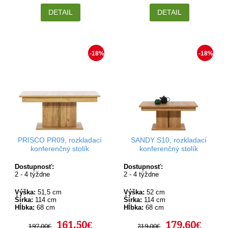
DETAIL
DETAIL
-18%
-18%
PRISCO PR09, rozkladací
SANDY S10, rozkladací
konferenčný stolík
konferenčný stolík
Dostupnosť:
Dostupnosť:
2 - 4 týždne
2 - 4 týždne
Výška:
51,5 cm
Výška:
52 cm
Šírka:
114 cm
Šírka:
114 cm
Hĺbka:
68 cm
Hĺbka:
68 cm
161,50€
179,60€
197,00€
219,00€