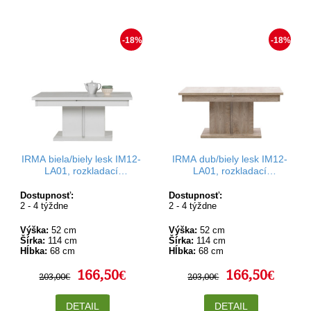
-18%
-18%
IRMA biela/biely lesk IM12-
IRMA dub/biely lesk IM12-
LA01, rozkladací
LA01, rozkladací
konferenčný stolík
konferenčný stolík
Dostupnosť:
Dostupnosť:
2 - 4 týždne
2 - 4 týždne
Výška:
52 cm
Výška:
52 cm
Šírka:
114 cm
Šírka:
114 cm
Hĺbka:
68 cm
Hĺbka:
68 cm
166,50€
166,50€
203,00€
203,00€
DETAIL
DETAIL