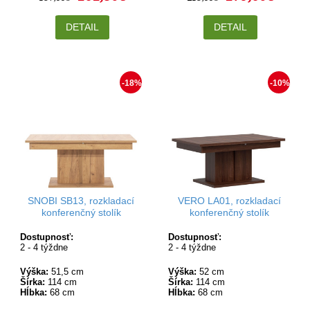
DETAIL
DETAIL
-18%
-10%
SNOBI SB13, rozkladací
VERO LA01, rozkladací
konferenčný stolík
konferenčný stolík
Dostupnosť:
Dostupnosť:
2 - 4 týždne
2 - 4 týždne
Výška:
51,5 cm
Výška:
52 cm
Šírka:
114 cm
Šírka:
114 cm
Hĺbka:
68 cm
Hĺbka:
68 cm