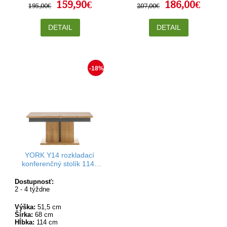
159,90€
186,00€
195,00€
207,00€
DETAIL
DETAIL
-18%
YORK Y14 rozkladací
konferenčný stolík 114-
144x68 cm
Dostupnosť:
2 - 4 týždne
Výška:
51,5 cm
Šírka:
68 cm
Hĺbka:
114 cm