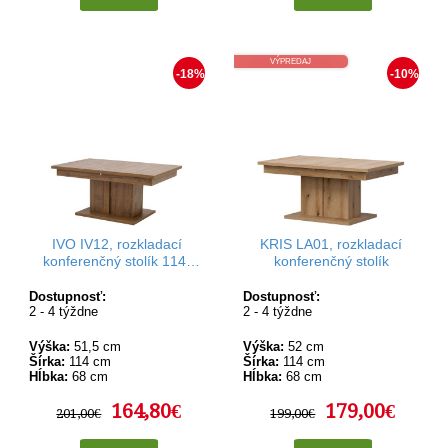
VÝPREDAJ
-18%
-10%
IVO IV12, rozkladací
KRIS LA01, rozkladací
konferenčný stolík 114-
konferenčný stolík
144x68 cm
Dostupnosť:
Dostupnosť:
2 - 4 týždne
2 - 4 týždne
Výška:
51,5 cm
Výška:
52 cm
Šírka:
114 cm
Šírka:
114 cm
Hĺbka:
68 cm
Hĺbka:
68 cm
164,80€
179,00€
201,00€
199,00€