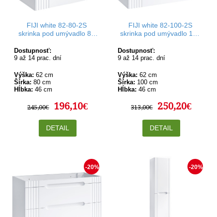
FIJI white 82-80-2S
FIJI white 82-100-2S
skrinka pod umývadlo 80
skrinka pod umývadlo 100
cm
cm
Dostupnosť:
Dostupnosť:
9 až 14 prac. dní
9 až 14 prac. dní
Výška:
62 cm
Výška:
62 cm
Šírka:
80 cm
Šírka:
100 cm
Hĺbka:
46 cm
Hĺbka:
46 cm
196,10€
250,20€
245,00€
313,00€
DETAIL
DETAIL
-20%
-20%