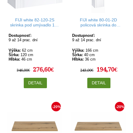
FIJI white 82-120-2S
FIJI white 80-01-2D
skrinka pod umývadlo 120
policová skrinka do
cm
kúpelne
Dostupnosť:
Dostupnosť:
9 až 14 prac. dní
9 až 14 prac. dní
Výška:
62 cm
Výška:
166 cm
Šírka:
120 cm
Šírka:
40 cm
Hĺbka:
46 cm
Hĺbka:
36 cm
276,60€
194,70€
346,00€
243,00€
DETAIL
DETAIL
-20%
-20%