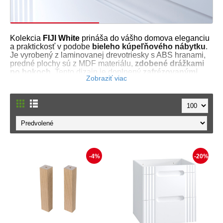
Kolekcia
FIJI White
prináša do vášho domova eleganciu
a praktickosť v podobe
bieleho kúpeľňového nábytku
.
Je vyrobený z laminovanej drevotriesky s ABS hranami,
predné plochy sú z MDF materiálu,
zdobené drážkami
po bokoch
. Tento dizajn je doplnený
zafrézovanými
úchytkami
.
Kúpeľňové skrinky
sú dostupné v rôznych
prevedeniach vrátane závesných skriniek, skriniek pod
umývadlo a vysokých skriniek. Všetky sú ladené vo farbe
biela matná
, čo dodáva kúpeľni svieži a čistý vzhľad.
Kombinovať ich môžete s vrchnými doskami vo farbe dub.
Zásuvky a dvierka sú vybavené funkciou
tichého
zatvárania
, čím sa zvyšuje komfort používania. Skrinky
sú závesné na stenu, no
môžete si k nim zakúpiť
-4%
-20%
drevené nožičky
a vytvoriť klasickú skrinku uloženú na
podlahe.
Praktické usporiadanie úložného priestoru umožňuje
uložiť širokú škálu toaletných potrieb. Skrinky do kúpeľne
môžu slúžiť na skladovanie uterákov, toaletného papiera,
kozmetiky alebo čistiacich prostriedkov.