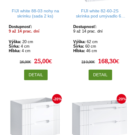
FIJI white 88-03 nohy na
FIJI white 82-60-2S
skrinku (sada 2 ks)
skrinka pod umývadlo 60
cm
Dostupnosť:
Dostupnosť:
9 až 14 prac. dní
9 až 14 prac. dní
Výška:
20 cm
Výška:
62 cm
Šírka:
4 cm
Šírka:
60 cm
Hĺbka:
4 cm
Hĺbka:
46 cm
25,00€
168,30€
26,00€
210,00€
DETAIL
DETAIL
-20%
-20%