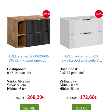
každému vkusu a rozpočtu.
-20%
-20%
ADEL čierna 82-80-20-60-
ADEL white 82-80-2S
DW skrinka pod umývadlo
skrinka pod umývadlo 80
80 cm
cm
Dostupnosť:
Dostupnosť:
9 až 14 prac. dní
9 až 14 prac. dní
Výška:
59,2 cm
Výška:
57 cm
Šírka:
80 cm
Šírka:
80 cm
Hĺbka:
46 cm
Hĺbka:
46 cm
268,20€
172,60€
335,00€
216,00€
DETAIL
DETAIL