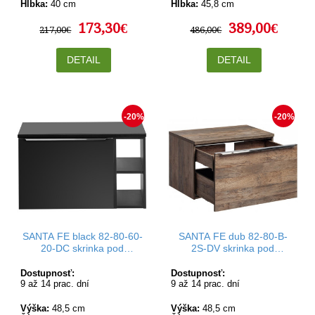
Hĺbka:
40 cm
Hĺbka:
45,8 cm
173,30€
389,00€
217,00€
486,00€
DETAIL
DETAIL
-20%
-20%
SANTA FE black 82-80-60-
SANTA FE dub 82-80-B-
20-DC skrinka pod
2S-DV skrinka pod
umývadlo 80 cm
umývadlo 80 cm
Dostupnosť:
Dostupnosť:
9 až 14 prac. dní
9 až 14 prac. dní
Výška:
48,5 cm
Výška:
48,5 cm