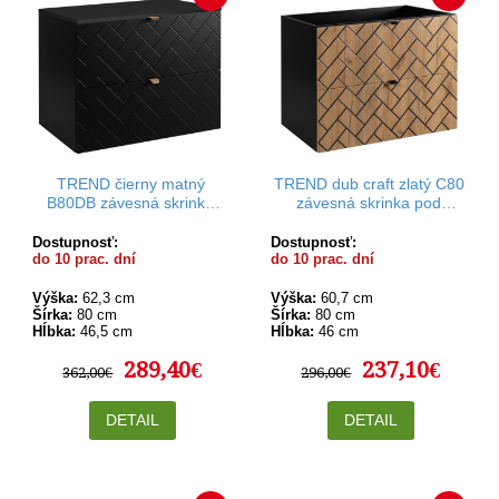
TREND čierny matný
TREND dub craft zlatý C80
B80DB závesná skrinka
závesná skrinka pod
pod umývadlo 80 cm
umývadlo 80 cm
Dostupnosť:
Dostupnosť:
do 10 prac. dní
do 10 prac. dní
Výška:
62,3 cm
Výška:
60,7 cm
Šírka:
80 cm
Šírka:
80 cm
Hĺbka:
46,5 cm
Hĺbka:
46 cm
289,40€
237,10€
362,00€
296,00€
DETAIL
DETAIL