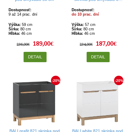
cm
Dostupnosť:
Dostupnosť:
9 až 14 prac. dní
do 10 prac. dní
Výška:
59 cm
Výška:
57 cm
Šírka:
80 cm
Šírka:
80 cm
Hĺbka:
46 cm
Hĺbka:
46 cm
189,00€
187,00€
236,00€
234,00€
DETAIL
DETAIL
-20%
-20%
BALI grafit 821 skrinka pod
BALI white 821 skrinka pod