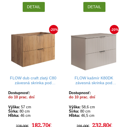
DETAIL
DETAIL
-20%
-20%
FLOW dub craft zlatý C80
FLOW kašmír K80DK
závesná skrinka pod
závesná skrinka pod
umývadlo 80 cm
umývadlo 80 cm
Dostupnosť:
Dostupnosť:
do 10 prac. dní
do 10 prac. dní
Výška:
57 cm
Výška:
58,6 cm
Šírka:
80 cm
Šírka:
80 cm
Hĺbka:
46 cm
Hĺbka:
46,5 cm
182,70€
232,80€
228,00€
291,00€