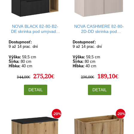
NOVA BLACK 82-80-B2-
NOVA CASHMERE 82-80-
DE skrinka pod umývadlo
2D-DD skrinka pod
80 cm
umývadlo 80 cm
Dostupnosť:
Dostupnosť:
9 až 14 prac. dní
9 až 14 prac. dní
Výška:
59,5 cm
Výška:
59,5 cm
Šírka:
80 cm
Šírka:
80 cm
Hĺbka:
40 cm
Hĺbka:
40 cm
275,20€
189,10€
344,00€
236,00€
DETAIL
DETAIL
-20%
-20%