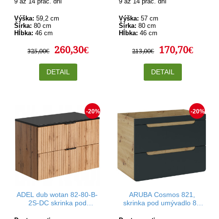
9 až 14 prac. dní
9 až 14 prac. dní
Výška:
59,2 cm
Výška:
57 cm
Šírka:
80 cm
Šírka:
80 cm
Hĺbka:
46 cm
Hĺbka:
46 cm
260,30€
170,70€
325,00€
213,00€
DETAIL
DETAIL
-20%
-20%
ADEL dub wotan 82-80-B-
ARUBA Cosmos 821,
2S-DC skrinka pod
skrinka pod umývadlo 80
umývadlo 80 cm
cm