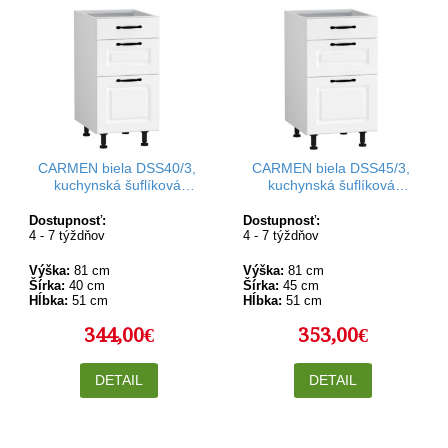
CARMEN biela DSS40/3,
CARMEN biela DSS45/3,
kuchynská šuflíková
kuchynská šuflíková
skrinka v šírke 40 cm
skrinka v šírke 45 cm
Dostupnosť:
Dostupnosť:
4 - 7 týždňov
4 - 7 týždňov
Výška:
81 cm
Výška:
81 cm
Šírka:
40 cm
Šírka:
45 cm
Hĺbka:
51 cm
Hĺbka:
51 cm
344,00€
353,00€
DETAIL
DETAIL