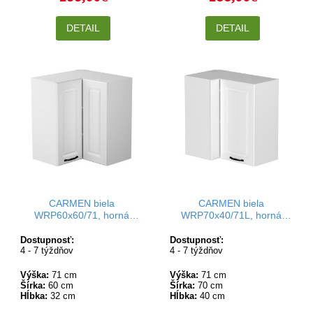
DETAIL
DETAIL
CARMEN biela
CARMEN biela
WRP60x60/71, horná
WRP70x40/71L, horná
rohová skrinka v rozmere
rohová skrinka v rozmere
60x60 cm a výške 71 cm
70x40 cm a výške 71 cm
Dostupnosť:
Dostupnosť:
4 - 7 týždňov
4 - 7 týždňov
Výška:
71 cm
Výška:
71 cm
Šírka:
60 cm
Šírka:
70 cm
Hĺbka:
32 cm
Hĺbka:
40 cm