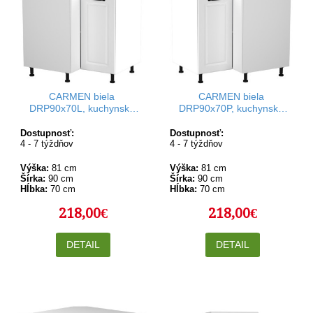
CARMEN biela
CARMEN biela
DRP90x70L, kuchynská
DRP90x70P, kuchynská
rohová skrinka v rozmere
rohová skrinka v rozmere
90x70 cm, ľavá
90x70 cm, pravá
Dostupnosť:
Dostupnosť:
4 - 7 týždňov
4 - 7 týždňov
Výška:
81 cm
Výška:
81 cm
Šírka:
90 cm
Šírka:
90 cm
Hĺbka:
70 cm
Hĺbka:
70 cm
218,00€
218,00€
DETAIL
DETAIL