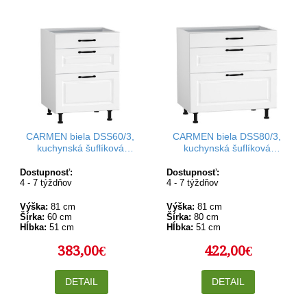
CARMEN biela DSS60/3,
CARMEN biela DSS80/3,
kuchynská šuflíková
kuchynská šuflíková
skrinka v šírke 60 cm
skrinka v šírke 80 cm
Dostupnosť:
Dostupnosť:
4 - 7 týždňov
4 - 7 týždňov
Výška:
81 cm
Výška:
81 cm
Šírka:
60 cm
Šírka:
80 cm
Hĺbka:
51 cm
Hĺbka:
51 cm
383,00€
422,00€
DETAIL
DETAIL