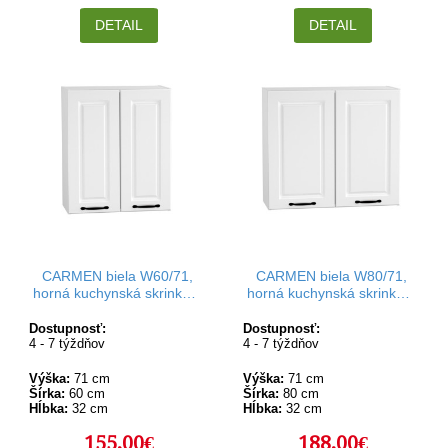
DETAIL
DETAIL
CARMEN biela W60/71,
CARMEN biela W80/71,
horná kuchynská skrinka v
horná kuchynská skrinka v
šírke 60 cm a výške 71 cm
šírke 80 cm a výške 71 cm
Dostupnosť:
Dostupnosť:
4 - 7 týždňov
4 - 7 týždňov
Výška:
71 cm
Výška:
71 cm
Šírka:
60 cm
Šírka:
80 cm
Hĺbka:
32 cm
Hĺbka:
32 cm
155,00€
188,00€