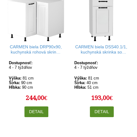
CARMEN biela DRP90x90,
CARMEN biela DSS40.1/1,
kuchynská rohová skrinka
kuchynská skrinka so
v rozmere 90x90 cm
šuflíkom v šírke 40 cm
Dostupnosť:
Dostupnosť:
4 - 7 týždňov
4 - 7 týždňov
Výška:
81 cm
Výška:
81 cm
Šírka:
90 cm
Šírka:
40 cm
Hĺbka:
90 cm
Hĺbka:
51 cm
244,00€
193,00€
DETAIL
DETAIL