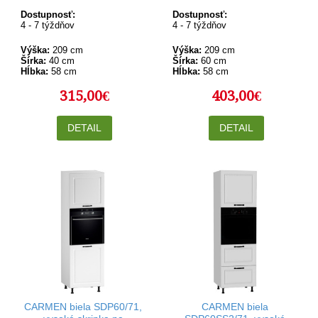
skrinka v šírke 40 cm a
skrinka v šírke 60 cm a
výške 209 cm
výške 209 cm
Dostupnosť:
Dostupnosť:
4 - 7 týždňov
4 - 7 týždňov
Výška:
209 cm
Výška:
209 cm
Šírka:
40 cm
Šírka:
60 cm
Hĺbka:
58 cm
Hĺbka:
58 cm
315,00€
403,00€
DETAIL
DETAIL
CARMEN biela SDP60/71,
CARMEN biela