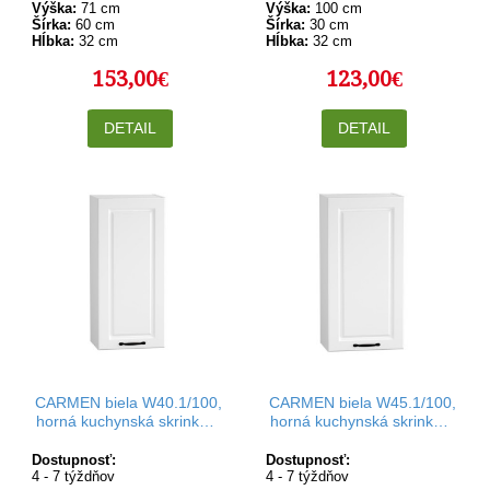
Výška:
71 cm
Výška:
100 cm
Šírka:
60 cm
Šírka:
30 cm
Hĺbka:
32 cm
Hĺbka:
32 cm
153,00€
123,00€
DETAIL
DETAIL
CARMEN biela W40.1/100,
CARMEN biela W45.1/100,
horná kuchynská skrinka v
horná kuchynská skrinka v
šírke 40 cm a výške 100
šírke 45 cm a výške 100
cm
cm
Dostupnosť:
Dostupnosť:
4 - 7 týždňov
4 - 7 týždňov