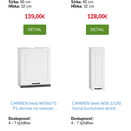
Šírka:
60 cm
Šírka:
60 cm
Hĺbka:
32 cm
Hĺbka:
32 cm
139,00€
128,00€
DETAIL
DETAIL
CARMEN biela WO60/71-
CARMEN biela W30.1/100,
P1,skrinka na vstavaný
horná kuchynská skrinka v
digestor v šírke 60 cm a
šírke 30 cm a výške 100
výške 71 cm
cm
Dostupnosť:
Dostupnosť:
4 - 7 týždňov
4 - 7 týždňov