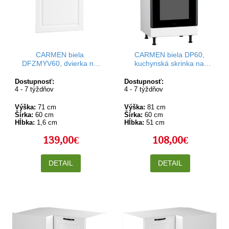
CARMEN biela
CARMEN biela DP60,
DFZMYV60, dvierka na
kuchynská skrinka na
umývačku riadu v šírke 60
vstavanú rúru v šírke 60
cm
cm
Dostupnosť:
Dostupnosť:
4 - 7 týždňov
4 - 7 týždňov
Výška:
71 cm
Výška:
81 cm
Šírka:
60 cm
Šírka:
60 cm
Hĺbka:
1,6 cm
Hĺbka:
51 cm
139,00€
108,00€
DETAIL
DETAIL