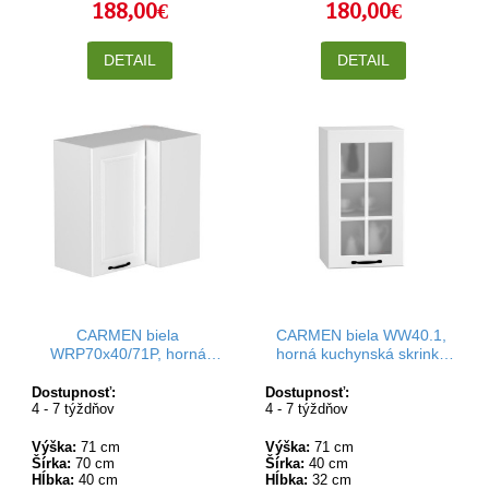
188,00€
180,00€
DETAIL
DETAIL
CARMEN biela
CARMEN biela WW40.1,
WRP70x40/71P, horná
horná kuchynská skrinka
rohová skrinka v rozmere
so sklom v šírke 40 cm a
70x40 cm a výške 71 cm
výške 71 cm
Dostupnosť:
Dostupnosť:
4 - 7 týždňov
4 - 7 týždňov
Výška:
71 cm
Výška:
71 cm
Šírka:
70 cm
Šírka:
40 cm
Hĺbka:
40 cm
Hĺbka:
32 cm