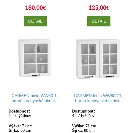
180,00€
125,00€
DETAIL
DETAIL
CARMEN biela WW60.1,
CARMEN biela WW80/71,
horná kuchynská skrinka
horná kuchynská skrinka
so sklom v šírke 60 cm a
so sklom v šírke 80 cm a
výške 71 cm
výške 71 cm
Dostupnosť:
Dostupnosť:
4 - 7 týždňov
4 - 7 týždňov
Výška:
71 cm
Výška:
71 cm
Šírka:
60 cm
Šírka:
80 cm