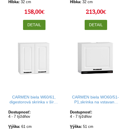
Hĺbka:
32 cm
Hĺbka:
32 cm
158,00€
213,00€
DETAIL
DETAIL
CARMEN biela W60/61,
CARMEN biela WO60/51-
digestorová skrinka v šírke
P1,skrinka na vstavaný
60 cm a výške 61 cm
digestor v šírke 60 cm a
výške 51 cm
Dostupnosť:
Dostupnosť:
4 - 7 týždňov
4 - 7 týždňov
Výška:
61 cm
Výška:
51 cm