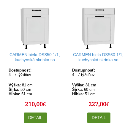
CARMEN biela DSS50.1/1,
CARMEN biela DSS60.1/1,
kuchynská skrinka so
kuchynská skrinka so
šuflíkom v šírke 50 cm
šuflíkom v šírke 60 cm
Dostupnosť:
Dostupnosť:
4 - 7 týždňov
4 - 7 týždňov
Výška:
81 cm
Výška:
81 cm
Šírka:
50 cm
Šírka:
60 cm
Hĺbka:
51 cm
Hĺbka:
51 cm
210,00€
227,00€
DETAIL
DETAIL