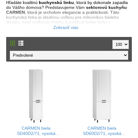
Hľadáte kvalitnú
kuchynskú linku
, ktorá by dokonale zapadla
do Vášho domova? Predstavujeme Vám
sektorovú kuchyňu
CARMEN
, ktorá je vrcholom elegancie a praktickosti. Táto
kuchynská linka je ideálnou voľbou pre milovníkov bieleho
dizajnu, ktorí preferujú čistotu a sviežosť bielej farby v
kombinácii s teplými tónmi dreva. Kuchyňa CARMEN patrí medzi
biele kuchyne
, ktoré sú vďaka svojej univerzálnosti a
nadčasovosti veľmi obľúbené a ľahko sa kombinujú s rôznymi
štýlmi interiéru.
Biele kuchyne s drevom
, pridávajú do interiéru pocit tepla a
pohodlia. Drevené prvky vytvárajú príjemný kontrast s bielou
farbou, čo dodáva kuchyni jedinečný charakter a útulnosť. Táto
kombinácia je nielen krásna na pohľad, ale aj praktická v
každodennom používaní.
Sektorová kuchynská linka
ponúka výber z viac ako 50 typov
skriniek, vďaka ktorým máte možnosť prispôsobiť si kuchyňu
presne podľa svojich potrieb a preferencií. Dvierka sú
vybavené závesmi s tichým zatváraním, čo zabezpečuje plynulé
a bezproblémové uzatváranie. Nožičky na dolných skrinkách si
môžete vybrať v 10 cm alebo 15 cm výške.
Kuchynská
linka
tiež disponuje vysokokvalitnými zásuvkami s vysokou
nosnosťou a pracovnými doskami v hrúbke 38 mm, čím
zaručujú nielen moderný dizajn, ale aj dlhodobú odolnosť a
spoľahlivosť.
CARMEN biela
CARMEN biela
SD40D2/71, vysoká
SD60D2/71, vysoká