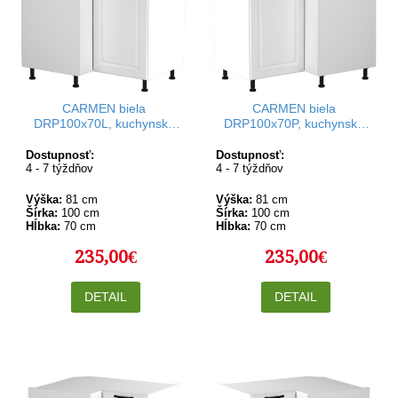
CARMEN biela
CARMEN biela
DRP100x70L, kuchynská
DRP100x70P, kuchynská
rohová skrinka v rozmere
rohová skrinka v rozmere
100x70 cm, ľavá
100x70 cm, pravá
Dostupnosť:
Dostupnosť:
4 - 7 týždňov
4 - 7 týždňov
Výška:
81 cm
Výška:
81 cm
Šírka:
100 cm
Šírka:
100 cm
Hĺbka:
70 cm
Hĺbka:
70 cm
235,00€
235,00€
DETAIL
DETAIL