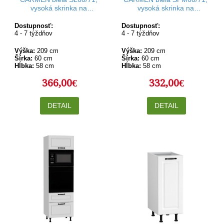
vysoká skrinka na
vysoká skrinka na
vstavanú chladničku v
vstavané spotrebiče v
šírke 60 cm a výške 209
šírke 60 cm a výške 209
Dostupnosť:
Dostupnosť:
4 - 7 týždňov
cm
4 - 7 týždňov
cm
Výška:
209 cm
Výška:
209 cm
Šírka:
60 cm
Šírka:
60 cm
Hĺbka:
58 cm
Hĺbka:
58 cm
366,00€
332,00€
DETAIL
DETAIL