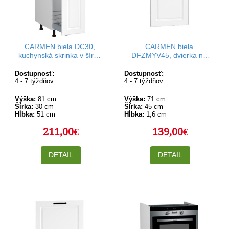
CARMEN biela DC30,
CARMEN biela
kuchynská skrinka v šírke
DFZMYV45, dvierka na
30 cm s cargo košom
umývačku riadu v šírke 45
cm
Dostupnosť:
Dostupnosť:
4 - 7 týždňov
4 - 7 týždňov
Výška:
81 cm
Výška:
71 cm
Šírka:
30 cm
Šírka:
45 cm
Hĺbka:
51 cm
Hĺbka:
1,6 cm
211,00€
139,00€
DETAIL
DETAIL