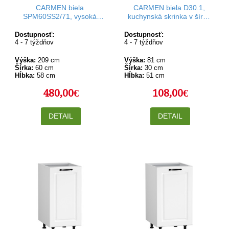
CARMEN biela
CARMEN biela D30.1,
SPM60SS2/71, vysoká
kuchynská skrinka v šírke
skrinka na vstavané
30 cm
spotrebiče v šírke 60 cm a
Dostupnosť:
Dostupnosť:
4 - 7 týždňov
výške 209 cm
4 - 7 týždňov
Výška:
209 cm
Výška:
81 cm
Šírka:
60 cm
Šírka:
30 cm
Hĺbka:
58 cm
Hĺbka:
51 cm
480,00€
108,00€
DETAIL
DETAIL