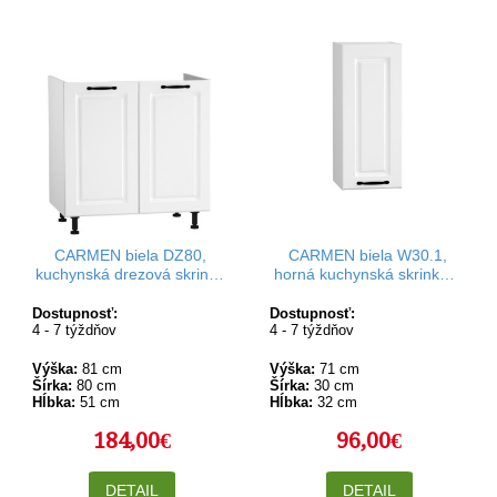
CARMEN biela DZ80,
CARMEN biela W30.1,
kuchynská drezová skrinka
horná kuchynská skrinka v
v šírke 80 cm
šírke 30 cm a výške 71 cm
Dostupnosť:
Dostupnosť:
4 - 7 týždňov
4 - 7 týždňov
Výška:
81 cm
Výška:
71 cm
Šírka:
80 cm
Šírka:
30 cm
Hĺbka:
51 cm
Hĺbka:
32 cm
184,00€
96,00€
DETAIL
DETAIL