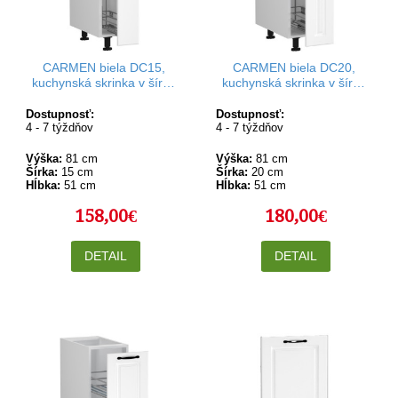
CARMEN biela DC15,
CARMEN biela DC20,
kuchynská skrinka v šírke
kuchynská skrinka v šírke
15 cm s cargo košom
20 cm s cargo košom
Dostupnosť:
Dostupnosť:
4 - 7 týždňov
4 - 7 týždňov
Výška:
81 cm
Výška:
81 cm
Šírka:
15 cm
Šírka:
20 cm
Hĺbka:
51 cm
Hĺbka:
51 cm
158,00€
180,00€
DETAIL
DETAIL