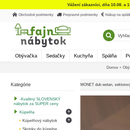
Vážení zákazníci, dňa 10.08. a 
Obchodné podmienky
Prepravné podmienky
Nákup na splát
Obývačka
Sedačky
Kuchyňa
Spálňa
P
Domov
Obý
Kategórie
MONET dub wotan, sektorov
-Kvalitný SLOVENSKÝ
nábytok za SUPER ceny.
+
Kúpelňa
+
Kúpelňový nábytok
Skrinky do kúpelne