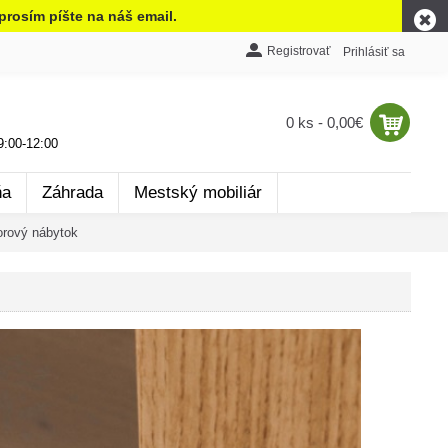
prosím píšte na náš email.
Registrovať
Prihlásiť sa
0 ks - 0,00€
:00-12:00
ňa
Záhrada
Mestský mobiliár
rový nábytok