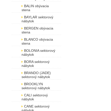
BALIN obývacia
stena
BAYLAR sektorový
nábytok
BERGEN obývacia
stena
BLANCO obývacia
stena
BOLONIA sektorový
nábytok
BORA sektorový
nábytok
BRANDO (JADE)
sektorový nábytok
BROOKLYN
sektorový nábytok
CALI sektorový
nábytok
CANE sektorový
nábytok