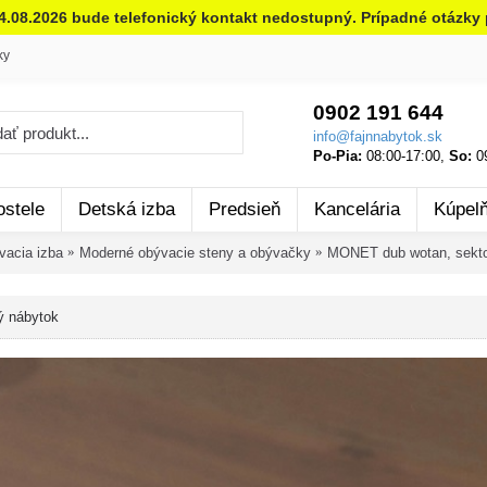
14.08.2026 bude telefonický kontakt nedostupný. Prípadné otázky 
ky
0902 191 644
info@fajnnabytok.sk
Po-Pia:
08:00-17:00,
So:
09
ostele
Detská izba
Predsieň
Kancelária
Kúpel
vacia izba
Moderné obývacie steny a obývačky
MONET dub wotan, sekto
ý nábytok