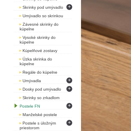
+
Skrinky pod umývadlo
Umývadlo so skrinkou
Závesné skrinky do
kúpelne
Vysoké skrinky do
kúpelne
Kúpelňové zostavy
Úzka skrinka do
kúpelne
Regále do kúpelne
+
Umývadla
+
Dosky pod umývadlo
Skrinky so zrkadlom
+
Postele FN
Manželské postele
+
Postele s úložným
priestorom