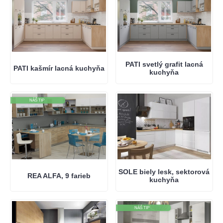
PATI svetlý grafit lacná
PATI kašmír lacná kuchyňa
kuchyňa
NÁŠ TIP
SOLE biely lesk, sektorová
REA ALFA, 9 farieb
kuchyňa
NÁŠ TIP