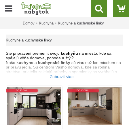
Domov
Kuchyňa
Kuchyne a kuchynské linky
Kuchyne a kuchynské linky
Ste pripravení premeniť svoju
kuchyňu
na miesto, kde sa
spájajú vôňa domova, pohoda a štýl?
Naše
kuchyne
a
kuchynské linky
sú viac než len miestom na
prípravu jedla. Sú centrom Vášho domova, kde sa rodina
stretáva, priatelia zdieľajú príbehy a spomienky sa vyrábajú s
každým pokrmom, ktorý pripravíte. Naše
kuchyne
sú navrhnuté
s myšlienkou na Vás – či už máte radi modernú eleganciu alebo
klasický pôvab. Ponúkame široký sortiment
sektorových
skriniek
, ktoré Vám umožnia prispôsobiť si kuchyňu presne
DO 10 DNÍ
DO 10 DNÍ
podľa Vašich potrieb a rozmerov Vášho priestoru,
vrátane
rohovej kuchyne
.
S našimi
kuchynskými linkami
získate:
1. flexibilitu a prispôsobivosť – nechajte sa inšpirovať našou
rozsiahlou ponukou a vyskladajte si kuchyňu, ktorá bude ako
stvorená pre Váš životný štýl,