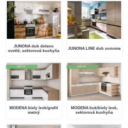
JUNONA dub delano
JUNONA LINE dub sonoma
svetlé, sektorová kuchyňa
NÁŠ TIP
NÁŠ TIP
MODENA biely lesk/grafit
MODENA buk/biely lesk,
matný
sektorová kuchyňa