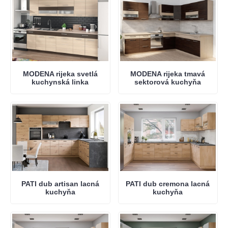
MODENA rijeka svetlá
MODENA rijeka tmavá
kuchynská linka
sektorová kuchyňa
PATI dub artisan lacná
PATI dub cremona lacná
kuchyňa
kuchyňa