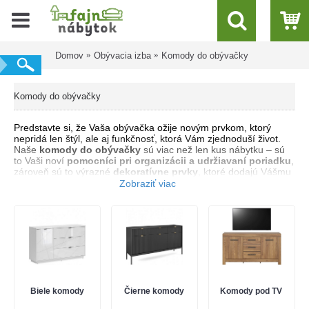
Domov
Obývacia izba
Komody do obývačky
Komody do obývačky
Predstavte si, že Vaša obývačka ožije novým prvkom, ktorý
nepridá len štýl, ale aj funkčnosť, ktorá Vám zjednoduší život.
Naše
komody do obývačky
sú viac než len kus nábytku – sú
to Vaši noví
pomocníci pri organizácii a udržiavaní poriadku
,
zároveň sú to výrazné
dekoratívne prvky
, ktoré dodajú Vášmu
priestoru charakter a eleganciu. Či už hľadáte
šuflíkovú
komodu
na uloženie drobnejších a ľahších vecí, alebo
zásuvkovú komodu
, kde každý člen rodiny nájde svoje miesto
pre osobné poklady, máme pre Vás ideálne riešenie. A čo viac?
Naše
komody
sú dostupné v rôznych farbách a štýloch, takže si
určite vyberiete tú, ktorá bude harmonicky ladiť s Vašim
interiérom.
Predstavte si, ako
biele komody
rozžiaria a opticky zväčšia váš
priestor, alebo ako
čierne komody
pridajú hĺbku a
Biele komody
Čierne komody
Komody pod TV
sofistikovanosť. A ak máte obmedzený priestor, naše
úzke
komody
sú ako stvorené pre vás – elegantné, úsporné a pritom