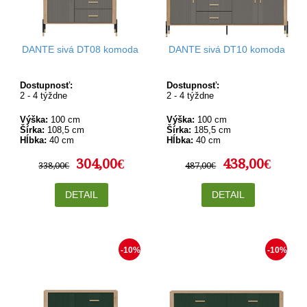
DANTE sivá DT08 komoda
DANTE sivá DT10 komoda
Dostupnosť:
Dostupnosť:
2 - 4 týždne
2 - 4 týždne
Výška:
100 cm
Výška:
100 cm
Šírka:
108,5 cm
Šírka:
185,5 cm
Hĺbka:
40 cm
Hĺbka:
40 cm
304,00€
438,00€
338,00€
487,00€
DETAIL
DETAIL
-10%
-10%