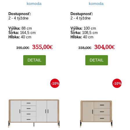
komoda
komoda
Dostupnosť:
Dostupnosť:
2 - 4 týždne
2 - 4 týždne
Výška:
88 cm
Výška:
100 cm
Šírka:
164,5 cm
Šírka:
108,5 cm
Hĺbka:
40 cm
Hĺbka:
40 cm
355,00€
304,00€
395,00€
338,00€
DETAIL
DETAIL
-10%
-10%