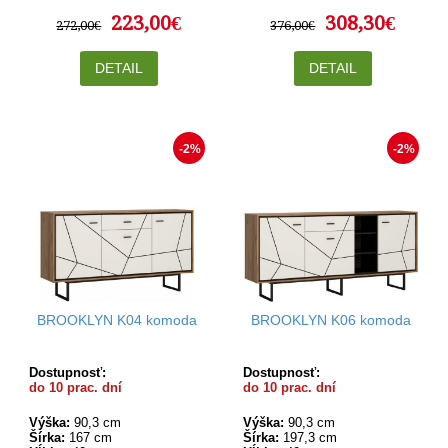
223,00€
308,30€
272,00€
376,00€
DETAIL
DETAIL
-2%
-2%
BROOKLYN K04 komoda
BROOKLYN K06 komoda
Dostupnosť:
Dostupnosť:
do 10 prac. dní
do 10 prac. dní
Výška:
90,3 cm
Výška:
90,3 cm
Šírka:
167 cm
Šírka:
197,3 cm