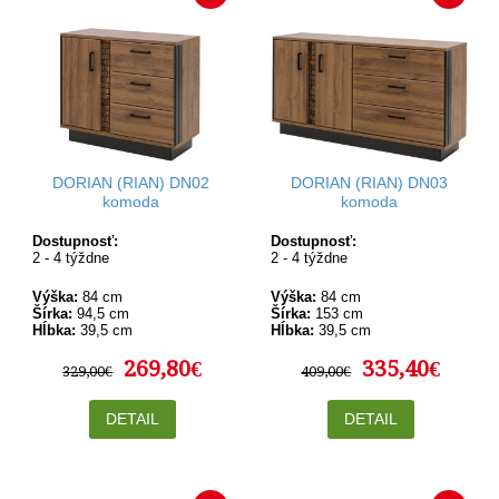
DORIAN (RIAN) DN02
DORIAN (RIAN) DN03
komoda
komoda
Dostupnosť:
Dostupnosť:
2 - 4 týždne
2 - 4 týždne
Výška:
84 cm
Výška:
84 cm
Šírka:
94,5 cm
Šírka:
153 cm
Hĺbka:
39,5 cm
Hĺbka:
39,5 cm
269,80€
335,40€
329,00€
409,00€
DETAIL
DETAIL