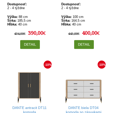
Dostupnosť:
Dostupnosť:
2 - 4 týždne
2 - 4 týždne
Výška:
88 cm
Výška:
100 cm
Šírka:
185,5 cm
Šírka:
164,5 cm
Hĺbka:
40 cm
Hĺbka:
40 cm
390,00€
400,00€
434,00€
445,00€
DETAIL
DETAIL
-10%
-10%
DANTE antracit DT11
DANTE biela DT04
komoda
komoda so zásuvkami