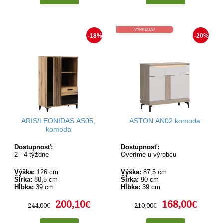
VÝPREDAJ
-18%
-20%
ARIS/LEONIDAS AS05,
ASTON AN02 komoda
komoda
Dostupnosť:
Dostupnosť:
2 - 4 týždne
Overíme u výrobcu
Výška:
126 cm
Výška:
87,5 cm
Šírka:
88,5 cm
Šírka:
90 cm
Hĺbka:
39 cm
Hĺbka:
39 cm
200,10€
168,00€
244,00€
210,00€