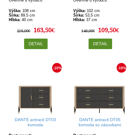
Overíme u výrobcu
Overíme u výrobcu
Výška:
108 cm
Výška:
102 cm
Šírka:
89,5 cm
Šírka:
53,5 cm
Hĺbka:
40 cm
Hĺbka:
37 cm
163,50€
109,50€
218,00€
146,00€
DETAIL
DETAIL
-10%
-10%
DANTE antracit DT03
DANTE antracit DT05
komoda
komoda so zásuvkami