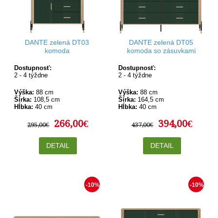
DANTE zelená DT03
DANTE zelená DT05
komoda
komoda so zásuvkami
Dostupnosť:
Dostupnosť:
2 - 4 týždne
2 - 4 týždne
Výška:
88 cm
Výška:
88 cm
Šírka:
108,5 cm
Šírka:
164,5 cm
Hĺbka:
40 cm
Hĺbka:
40 cm
266,00€
394,00€
295,00€
437,00€
DETAIL
DETAIL
-10%
-10%