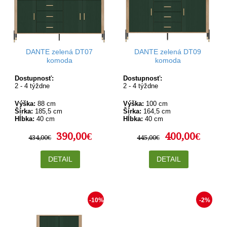
DANTE zelená DT07
DANTE zelená DT09
komoda
komoda
Dostupnosť:
Dostupnosť:
2 - 4 týždne
2 - 4 týždne
Výška:
88 cm
Výška:
100 cm
Šírka:
185,5 cm
Šírka:
164,5 cm
Hĺbka:
40 cm
Hĺbka:
40 cm
390,00€
400,00€
434,00€
445,00€
DETAIL
DETAIL
-10%
-2%