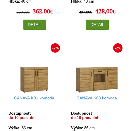
Hĺbka:
40 cm
Hĺbka:
40 cm
362,00€
428,00€
369,00€
437,00€
DETAIL
DETAIL
-2%
-2%
CANAVA K01 komoda
CANAVA K03 komoda
Dostupnosť:
Dostupnosť:
do 10 prac. dní
do 10 prac. dní
Výška:
86 cm
Výška:
86 cm