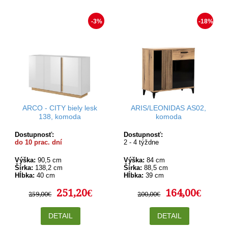
-3%
-18%
ARCO - CITY biely lesk
ARIS/LEONIDAS AS02,
138, komoda
komoda
Dostupnosť:
Dostupnosť:
do 10 prac. dní
2 - 4 týždne
Výška:
90,5 cm
Výška:
84 cm
Šírka:
138,2 cm
Šírka:
88,5 cm
Hĺbka:
40 cm
Hĺbka:
39 cm
251,20€
164,00€
259,00€
200,00€
DETAIL
DETAIL