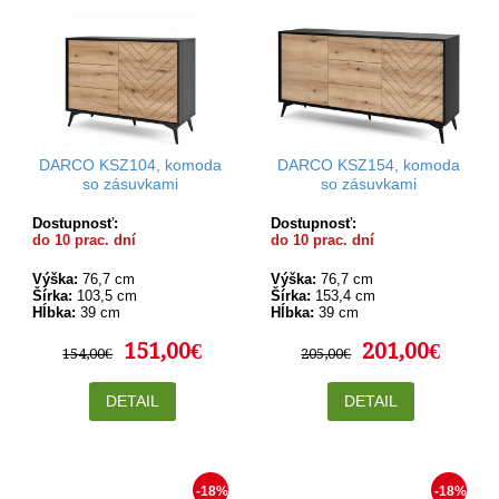
DARCO KSZ104, komoda
DARCO KSZ154, komoda
so zásuvkami
so zásuvkami
Dostupnosť:
Dostupnosť:
do 10 prac. dní
do 10 prac. dní
Výška:
76,7 cm
Výška:
76,7 cm
Šírka:
103,5 cm
Šírka:
153,4 cm
Hĺbka:
39 cm
Hĺbka:
39 cm
151,00€
201,00€
154,00€
205,00€
DETAIL
DETAIL
-18%
-18%