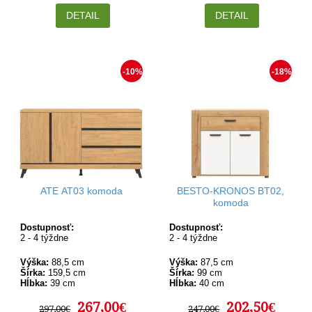
DETAIL
DETAIL
-10%
-18%
ATE AT03 komoda
BESTO-KRONOS BT02,
komoda
Dostupnosť:
Dostupnosť:
2 - 4 týždne
2 - 4 týždne
Výška:
88,5 cm
Výška:
87,5 cm
Šírka:
159,5 cm
Šírka:
99 cm
Hĺbka:
39 cm
Hĺbka:
40 cm
267,00€
202,50€
297,00€
247,00€