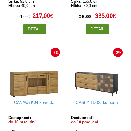
Šírka:
92,8 cm
Šírka:
156,8 cm
Hĺbka:
40,9 cm
Hĺbka:
40,9 cm
217,00€
333,00€
221,00€
340,00€
DETAIL
DETAIL
-2%
-2%
CANAVA K04 komoda
CASEY 1D3S, komoda
Dostupnosť:
Dostupnosť:
do 10 prac. dní
do 10 prac. dní