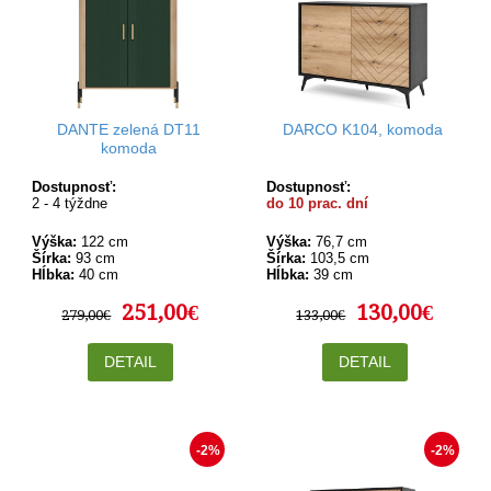
DANTE zelená DT11
DARCO K104, komoda
komoda
Dostupnosť:
Dostupnosť:
2 - 4 týždne
do 10 prac. dní
Výška:
122 cm
Výška:
76,7 cm
Šírka:
93 cm
Šírka:
103,5 cm
Hĺbka:
40 cm
Hĺbka:
39 cm
251,00€
130,00€
279,00€
133,00€
DETAIL
DETAIL
-2%
-2%