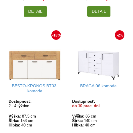
DETAIL
DETAIL
-18%
-2%
BESTO-KRONOS BT03,
BRAGA 06 komoda
komoda
Dostupnosť:
Dostupnosť:
2 - 4 týždne
do 10 prac. dní
Výška:
87,5 cm
Výška:
85 cm
Šírka:
153 cm
Šírka:
140 cm
Hĺbka:
40 cm
Hĺbka:
40 cm