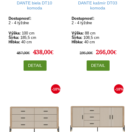
DANTE biela DT10
DANTE kašmír DT03
komoda
komoda
Dostupnosť:
Dostupnosť:
2 - 4 týždne
2 - 4 týždne
Výška:
100 cm
Výška:
88 cm
Šírka:
185,5 cm
Šírka:
108,5 cm
Hĺbka:
40 cm
Hĺbka:
40 cm
438,00€
266,00€
487,00€
295,00€
DETAIL
DETAIL
-10%
-10%