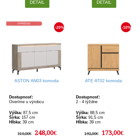
DETAIL
DETAIL
VÝPREDAJ
-20%
-10%
ASTON AN03 komoda
ATE AT02 komoda
Dostupnosť:
Dostupnosť:
Overíme u výrobcu
2 - 4 týždne
Výška:
87,5 cm
Výška:
88,5 cm
Šírka:
157 cm
Šírka:
91,5 cm
Hĺbka:
39 cm
Hĺbka:
39 cm
248,00€
173,00€
310,00€
192,00€