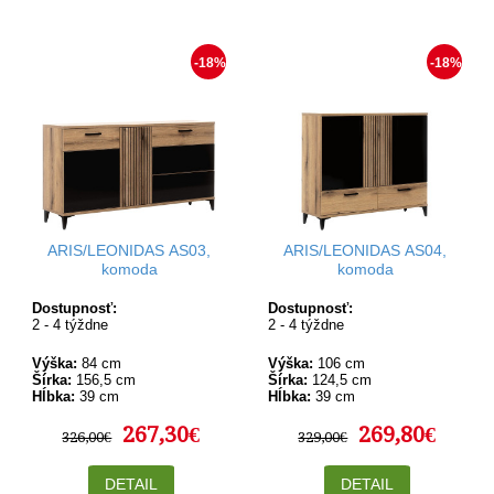
-18%
-18%
ARIS/LEONIDAS AS03,
ARIS/LEONIDAS AS04,
komoda
komoda
Dostupnosť:
Dostupnosť:
2 - 4 týždne
2 - 4 týždne
Výška:
84 cm
Výška:
106 cm
Šírka:
156,5 cm
Šírka:
124,5 cm
Hĺbka:
39 cm
Hĺbka:
39 cm
267,30€
269,80€
326,00€
329,00€
DETAIL
DETAIL