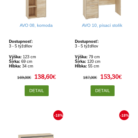
AVO 08, komoda
AVO 10, písací stolík
Dostupnosť:
Dostupnosť:
3 - 5 týždňov
3 - 5 týždňov
Výška:
123 cm
Výška:
79 cm
Šírka:
69 cm
Šírka:
120 cm
Hĺbka:
34 cm
Hĺbka:
55 cm
138,60€
153,30€
169,00€
187,00€
DETAIL
DETAIL
-18%
-18%