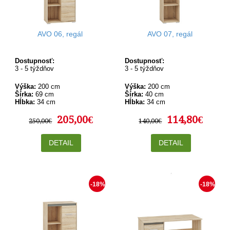
AVO 06, regál
AVO 07, regál
Dostupnosť:
Dostupnosť:
3 - 5 týždňov
3 - 5 týždňov
Výška:
200 cm
Výška:
200 cm
Šírka:
69 cm
Šírka:
40 cm
Hĺbka:
34 cm
Hĺbka:
34 cm
205,00€
114,80€
250,00€
140,00€
DETAIL
DETAIL
-18%
-18%