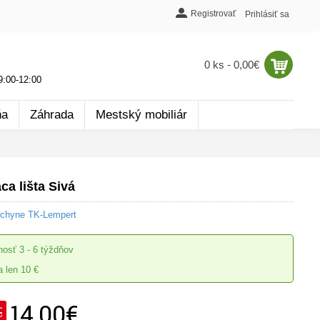
Registrovať
Prihlásiť sa
0 ks - 0,00€
:00-12:00
ňa
Záhrada
Mestský mobiliár
ca lišta Sivá
uchyne TK-Lempert
nosť
3 - 6 týždňov
 len 10 €
14,00€
€