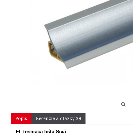
Popis
Recenzie a otázky (0)
FL tesniaca lišta Sivá