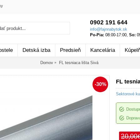
ky
0902 191 644
info@fajnnabytok.sk
Po-Pia:
08:00-17:00,
So:
09
ostele
Detská izba
Predsieň
Kancelária
Kúpel
Domov
FL tesniaca lišta Sivá
FL tesnia
-30%
Sektorové k
Dostup
Doprava
20,00