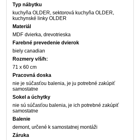
Typ nábytku
kuchyňa OLDER, sektorová kuchyňa OLDER,
kuchynské linky OLDER
Materiál
MDF dvierka, drevotrieska
Farebné prevedenie dvierok
biely canadian
Rozmery
v/š/h:
71 x 60 cm
Pracovná doska
nie je súčasťou balenia, je ju potrebné zakúpiť
samostatne
Sokel a úchytky
nie sú súčasťou balenia, je ich potrebné zakúpiť
samostatne
Balenie
demont, určené k samostatnej montáži
Záruka