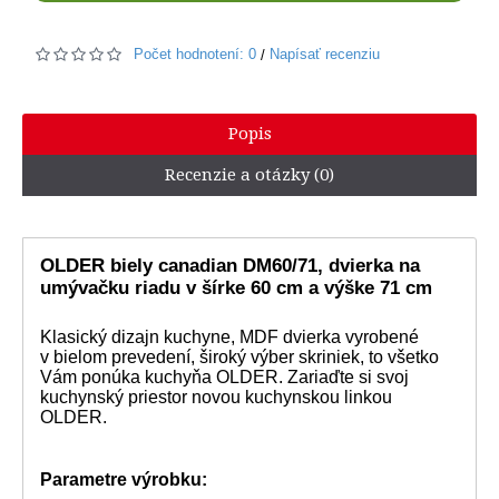
Počet hodnotení: 0
Napísať recenziu
/
Popis
Recenzie a otázky (0)
OLDER biely canadian DM60/71, dvierka na
umývačku riadu v šírke 60 cm a výške 71 cm
Klasický dizajn kuchyne, MDF dvierka vyrobené
v bielom prevedení, široký výber skriniek, to všetko
Vám ponúka kuchyňa OLDER. Zariaďte si svoj
kuchynský priestor novou kuchynskou linkou
OLDER.
Parametre výrobku: