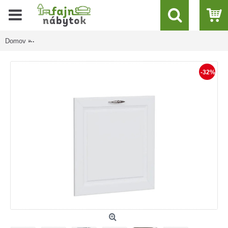
Domov
OLDER biely canadian DM60/71, dvierka na umývačku riadu v š
-32%