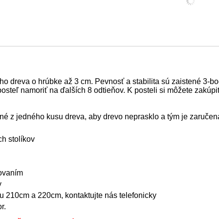
 dreva o hrúbke až 3 cm. Pevnosť a stabilita sú zaistené 3-
posteľ namoriť na ďalších 8 odtieňov. K posteli si môžete zakúpi
bené z jedného kusu dreva, aby drevo neprasklo a tým je zaručen
h stolíkov
kovaním
y
žku 210cm a 220cm, kontaktujte nás telefonicky
r.