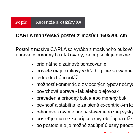
Popis
Recenzie a otázky (0)
CARLA manželská posteľ z masívu 160x200 cm
Posteľ z masívu CARLA sa vyrába z masívneho bukového
úprava je prírodný buk lakovaný, za príplatok je možné 
originálne dizajnové spracovanie
postele majú cinkový vzhľad, t.j. nie sú vyro
jednoduchá montáž
možnosť kombinácie z viacerých typov nočnýc
povrchová úprava - lak alebo olejovosk
prevedenie prírodný buk alebo morený buk
pevnosť a stabilita je zaistená excentrickým 
5-bodové kovanie pre nastavenie rôznej výšk
posteľ je možné za príplatok vyrobiť aj na dĺ
do postele nie je možné zakúpiť úložný priesto