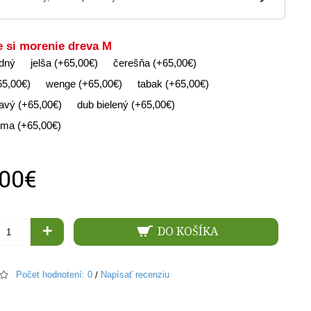
e si morenie dreva M
odný
jelša (+65,00€)
čerešňa (+65,00€)
65,00€)
wenge (+65,00€)
tabak (+65,00€)
avý (+65,00€)
dub bielený (+65,00€)
ma (+65,00€)
,00€
+
DO KOŠÍKA
Počet hodnotení: 0
Napísať recenziu
/