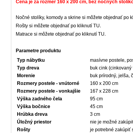
Cena je za rozmer 160 x 200 cm, bez nočných stolíko
Nočné stolíky, komody a skrine si môžete objednať
po k
Rošty si môžete objednať po kliknutí
TU.
Matrace si môžete objednať po kliknutí
TU.
Parametre produktu
Typ nábytku
masívne postele, pos
Typ dreva
buk cink (cinkovaný
Morenie
buk prírodný, jelša,
Rozmery postele - vnútorné
160 x 200 cm
Rozmery postele - vonkajšie
167 x 228 cm
Výška zadného čela
95 cm
Výška bočnice
45 cm
Hrúbka dreva
3 cm
Úložný priestor
nie je možné zakúpiť
Rošty
je potrebné zakúpiť