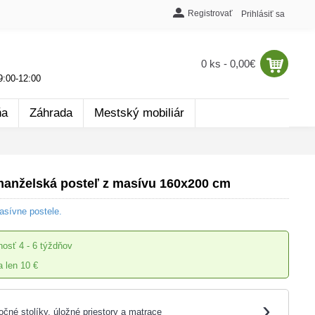
Registrovať
Prihlásiť sa
0 ks - 0,00€
:00-12:00
ňa
Záhrada
Mestský mobiliár
anželská posteľ z masívu 160x200 cm
sívne postele.
nosť
4 - 6 týždňov
 len 10 €
›
očné stolíky, úložné priestory a matrace