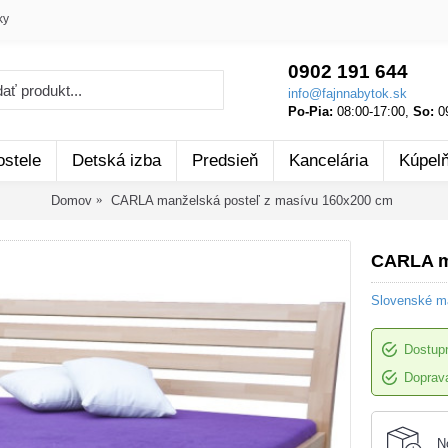
ky
0902 191 644
info@fajnnabytok.sk
Po-Pia:
08:00-17:00,
So:
09
ostele
Detská izba
Predsieň
Kancelária
Kúpel
Domov
CARLA manželská posteľ z masívu 160x200 cm
CARLA m
Slovenské ma
Dostup
Doprava
N