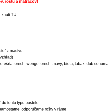
v, roštu a matracov!
liknutí TU.
teľ z masívu,
 vzhľad)
 čerešňa, orech, wenge, orech tmavý, biela, tabak, dub sonoma
 do tohto typu postele
 samostatne, odporúčame rošty v ráme