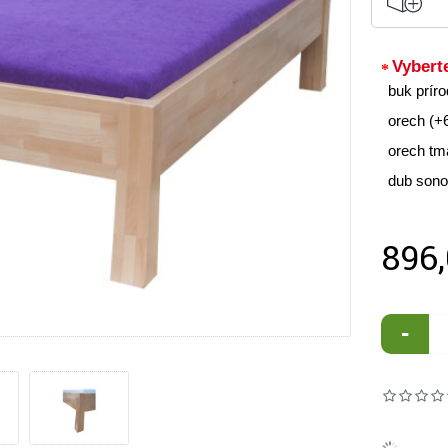
Vybert
buk prír
orech (+
orech tm
dub sono
896
-