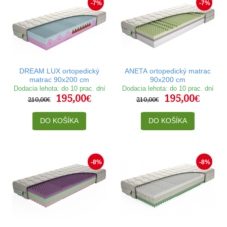
-7%
-7%
DREAM LUX ortopedický
ANETA ortopedický matrac
matrac 90x200 cm
90x200 cm
Dodacia lehota: do 10 prac. dní
Dodacia lehota: do 10 prac. dní
195,00€
195,00€
210,00€
210,00€
DO KOŠÍKA
DO KOŠÍKA
-8%
-8%