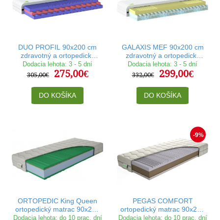
DUO PROFIL 90x200 cm
GALAXIS MEF 90x200 cm
zdravotný a ortopedický
zdravotný a ortopedický
matrac
matrac
Dodacia lehota: 3 - 5 dní
Dodacia lehota: 3 - 5 dní
275,00€
299,00€
305,00€
332,00€
DO KOŠÍKA
DO KOŠÍKA
-9%
ORTOPEDIC King Queen
PEGAS COMFORT
ortopedický matrac 90x200
ortopedický matrac 90x200
cm
cm
Dodacia lehota: do 10 prac. dní
Dodacia lehota: do 10 prac. dní