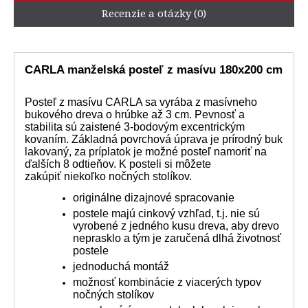
Recenzie a otázky (0)
CARLA manželská posteľ z masívu 180x200 cm
Posteľ z masívu CARLA sa vyrába z masívneho
bukového dreva o hrúbke až 3 cm. Pevnosť a
stabilita sú zaistené 3-bodovým excentrickým
kovaním. Základná povrchová úprava je prírodný buk
lakovaný, za príplatok je možné posteľ namoriť na
ďalších 8 odtieňov. K posteli si môžete
zakúpiť niekoľko nočných stolíkov.
originálne dizajnové spracovanie
postele majú cinkový vzhľad, t.j. nie sú
vyrobené z jedného kusu dreva, aby drevo
neprasklo a tým je zaručená dlhá životnosť
postele
jednoduchá montáž
možnosť kombinácie z viacerých typov
nočných stolíkov