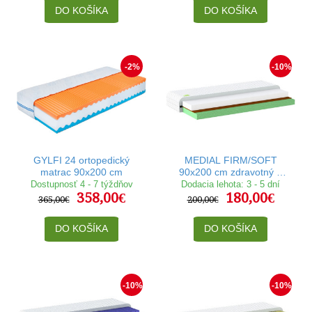
DO KOŠÍKA
DO KOŠÍKA
-2%
-10%
GYLFI 24 ortopedický
MEDIAL FIRM/SOFT
matrac 90x200 cm
90x200 cm zdravotný a
ortopedický matrac
Dostupnosť 4 - 7 týždňov
Dodacia lehota: 3 - 5 dní
358,00€
180,00€
365,00€
200,00€
DO KOŠÍKA
DO KOŠÍKA
-10%
-10%