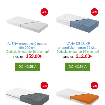
-2%
-2%
ALENA ortopedický matrac
IVANA DE LUXE
90x200 cm
ortopedický matrac 90x200
cm
Dodacia lehota: do 10 prac. dní
Dodacia lehota: do 10 prac. dní
159,00€
212,00€
162,00€
216,00€
DO KOŠÍKA
DO KOŠÍKA
-2%
-2%