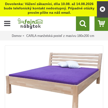
Dovolenka: Vážení zákazníci, dňa 10.08. až 14.08.2026
bude telefonický kontakt nedostupný. Prípadné otázky
prosím píšte na náš email.
Domov
CARLA manželská posteľ z masívu 180x200 cm