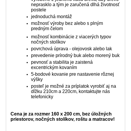
neprasklo a tým je zaručená dlhá životnosť
postele
jednoduchá montáž
možnosť výroby bez alebo s plným
predným čelom
možnosť kombinácie z viacerých typov
nočných stolíkov
povrchová úprava - olejovosk alebo lak
prevedenie prírodný buk alebo morený buk
pevnosť a stabilita je zaistená
excentrickým kovaním
5-bodové kovanie pre nastavenie rôznej
výšky
posteľ je možné za príplatok vyrobiť aj na
dĺžku 210cm a 220cm, kontaktujte nás
telefonicky
Cena je za rozmer 160 x 200 cm, bez úložných
priestorov, nočných stolíkov, roštu a matracov!