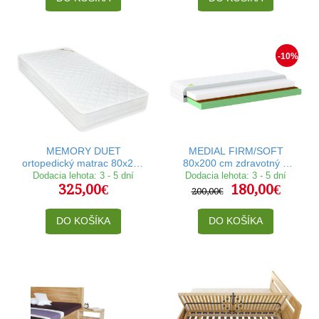
-10%
MEMORY DUET
MEDIAL FIRM/SOFT
ortopedický matrac 80x200
80x200 cm zdravotný a
cm
ortopedický matrac
Dodacia lehota: 3 - 5 dní
Dodacia lehota: 3 - 5 dní
325,00€
180,00€
200,00€
DO KOŠÍKA
DO KOŠÍKA