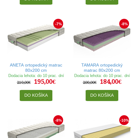
-7%
-8%
ANETA ortopedický matrac
TAMARA ortopedický
80x200 cm
matrac 80x200 cm
Dodacia lehota: do 10 prac. dní
Dodacia lehota: do 10 prac. dní
195,00€
184,00€
210,00€
200,00€
DO KOŠÍKA
DO KOŠÍKA
-8%
-10%