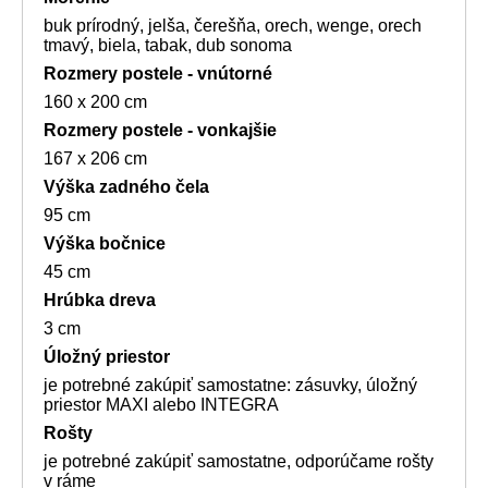
buk prírodný, jelša, čerešňa, orech, wenge, orech
tmavý, biela, tabak, dub sonoma
Rozmery postele - vnútorné
160 x 200 cm
Rozmery postele - vonkajšie
167 x 206 cm
Výška zadného čela
95 cm
Výška bočnice
45 cm
Hrúbka dreva
3 cm
Úložný priestor
je potrebné zakúpiť samostatne: zásuvky, úložný
priestor MAXI alebo INTEGRA
Rošty
je potrebné zakúpiť samostatne, odporúčame rošty
v ráme