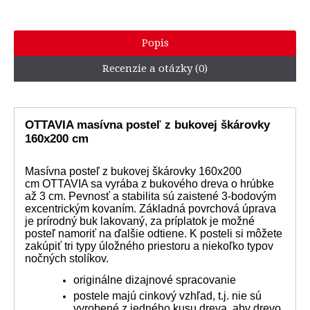
Popis
Recenzie a otázky (0)
OTTAVIA masívna posteľ z bukovej škárovky
160x200 cm
Masívna posteľ z bukovej škárovky 160x200
cm OTTAVIA sa vyrába z bukového dreva o hrúbke
až 3 cm. Pevnosť a stabilita sú zaistené 3-bodovým
excentrickým kovaním. Základná povrchová úprava
je prírodný buk lakovaný, za príplatok je možné
posteľ namoriť na ďalšie odtiene. K posteli si môžete
zakúpiť tri typy úložného priestoru a niekoľko typov
nočných stolíkov.
originálne dizajnové spracovanie
postele majú cinkový vzhľad, t.j. nie sú
vyrobené z jedného kusu dreva, aby drevo