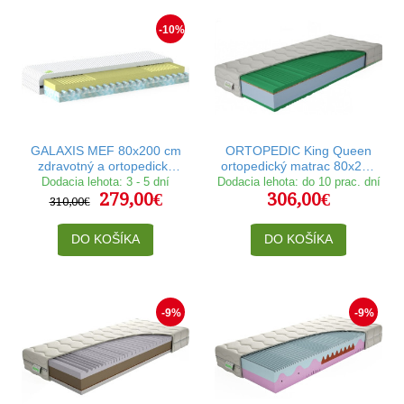
-10%
GALAXIS MEF 80x200 cm
ORTOPEDIC King Queen
zdravotný a ortopedický
ortopedický matrac 80x200
matrac
cm
Dodacia lehota: 3 - 5 dní
Dodacia lehota: do 10 prac. dní
279,00€
306,00€
310,00€
DO KOŠÍKA
DO KOŠÍKA
-9%
-9%