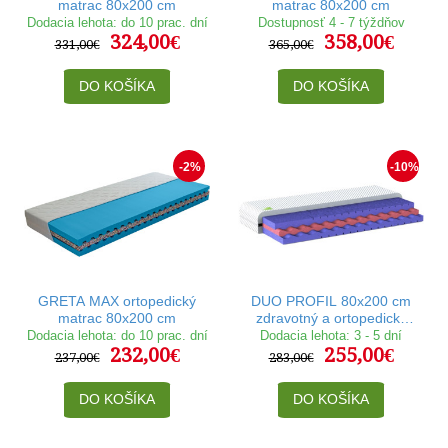
matrac 80x200 cm
matrac 80x200 cm
Dodacia lehota: do 10 prac. dní
Dostupnosť 4 - 7 týždňov
324,00€
358,00€
331,00€
365,00€
DO KOŠÍKA
DO KOŠÍKA
-2%
-10%
GRETA MAX ortopedický
DUO PROFIL 80x200 cm
matrac 80x200 cm
zdravotný a ortopedický
matrac
Dodacia lehota: do 10 prac. dní
Dodacia lehota: 3 - 5 dní
232,00€
255,00€
237,00€
283,00€
DO KOŠÍKA
DO KOŠÍKA