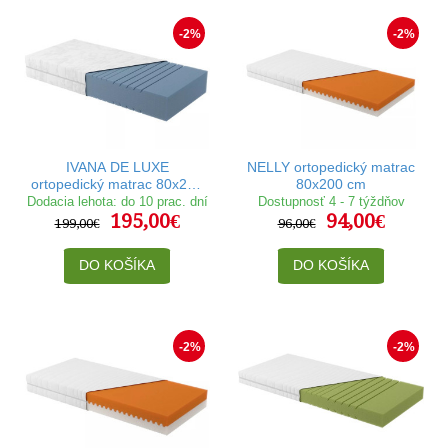
-2%
-2%
IVANA DE LUXE
NELLY ortopedický matrac
ortopedický matrac 80x200
80x200 cm
cm
Dodacia lehota: do 10 prac. dní
Dostupnosť 4 - 7 týždňov
195,00€
94,00€
199,00€
96,00€
DO KOŠÍKA
DO KOŠÍKA
-2%
-2%