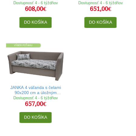
úložným priestorom
90x200 cm
Dostupnosť 4 - 6 týždňov
Dostupnosť 4 - 6 týždňov
608,00€
651,00€
DO KOŠÍKA
DO KOŠÍKA
VÝBER POŤAHU
JANKA 4 váľanda s čelami
90x200 cm a úložným
priestorom
Dostupnosť 4 - 6 týždňov
657,00€
DO KOŠÍKA