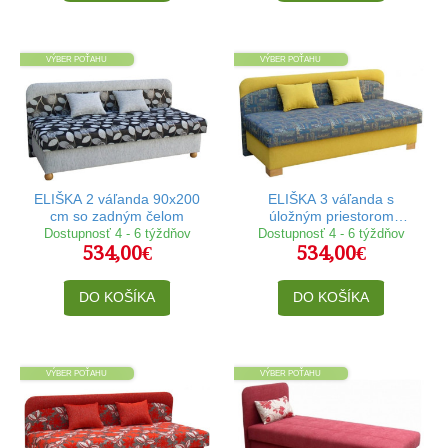
VÝBER POŤAHU
VÝBER POŤAHU
ELIŠKA 2 váľanda 90x200
ELIŠKA 3 váľanda s
cm so zadným čelom
úložným priestorom
90x200 cm na drevených
Dostupnosť 4 - 6 týždňov
Dostupnosť 4 - 6 týždňov
534,00€
534,00€
nožičkách
DO KOŠÍKA
DO KOŠÍKA
VÝBER POŤAHU
VÝBER POŤAHU