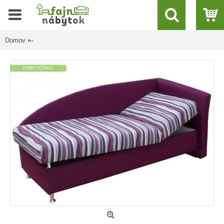
Domov
JANKA 3 luxusná polohovacia váľanda 90x200 cm s úložným pri
VÝBER POŤAHU