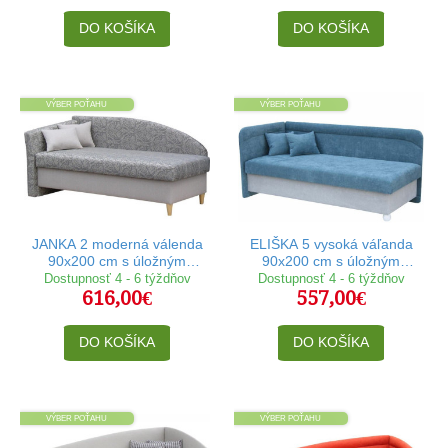
DO KOŠÍKA
DO KOŠÍKA
VÝBER POŤAHU
VÝBER POŤAHU
JANKA 2 moderná válenda
ELIŠKA 5 vysoká váľanda
90x200 cm s úložným
90x200 cm s úložným
priestorom
priestorom
Dostupnosť 4 - 6 týždňov
Dostupnosť 4 - 6 týždňov
616,00€
557,00€
DO KOŠÍKA
DO KOŠÍKA
VÝBER POŤAHU
VÝBER POŤAHU