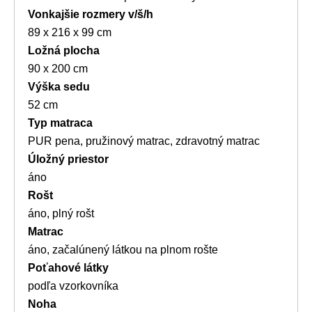
Vonkajšie rozmery v/š/h
89 x 216 x 99 cm
Ložná plocha
90 x 200 cm
Výška sedu
52 cm
Typ matraca
PUR pena, pružinový matrac, zdravotný matrac
Úložný priestor
áno
Rošt
áno, plný rošt
Matrac
áno, začalúnený látkou na plnom rošte
Poťahové látky
podľa vzorkovníka
Noha