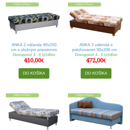
VÝBER POŤAHU
VÝBER POŤAHU
ANKA 2 váľanda 90x200
ANKA 3 válenda s
cm s úložným priestorom
polohovanim 90x200 cm a
úložným priestorom
Dostupnosť 4 - 6 týždňov
Dostupnosť 4 - 6 týždňov
410,00€
472,00€
DO KOŠÍKA
DO KOŠÍKA
VÝBER POŤAHU
VÝBER POŤAHU