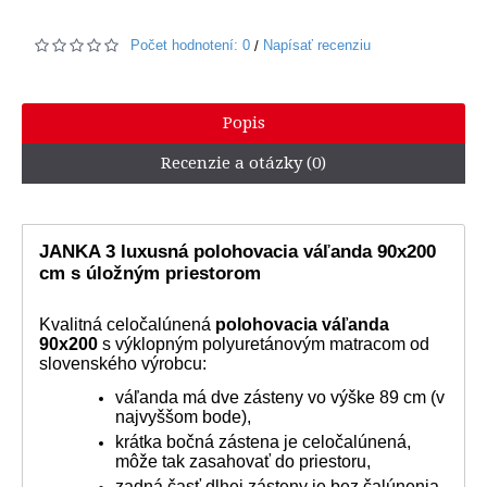
Počet hodnotení: 0
Napísať recenziu
/
Popis
Recenzie a otázky (0)
JANKA 3 luxusná polohovacia váľanda 90x200
cm s úložným priestorom
Kvalitná celočalúnená
polohovacia váľanda
90x200
s výklopným polyuretánovým matracom od
slovenského výrobcu:
váľanda má dve zásteny vo výške 89 cm (v
najvyššom bode),
krátka bočná zástena je celočalúnená,
môže tak zasahovať do priestoru,
zadná časť dlhej zásteny je bez čalúnenia,