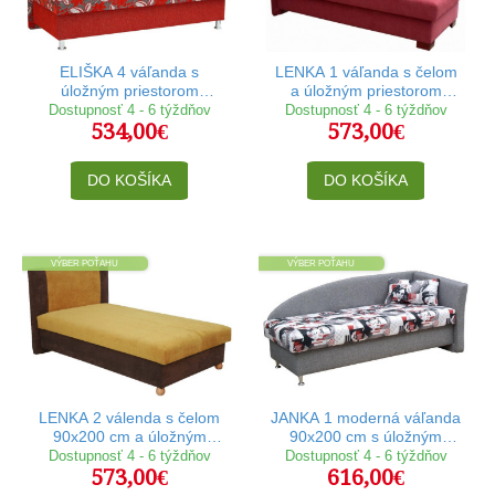
ELIŠKA 4 váľanda s
LENKA 1 váľanda s čelom
úložným priestorom
a úložným priestorom
90x200 cm na kovových
90x200 cm
Dostupnosť 4 - 6 týždňov
Dostupnosť 4 - 6 týždňov
534,00€
573,00€
nožičkách
DO KOŠÍKA
DO KOŠÍKA
VÝBER POŤAHU
VÝBER POŤAHU
LENKA 2 válenda s čelom
JANKA 1 moderná váľanda
90x200 cm a úložným
90x200 cm s úložným
priestorom
priestorom
Dostupnosť 4 - 6 týždňov
Dostupnosť 4 - 6 týždňov
573,00€
616,00€