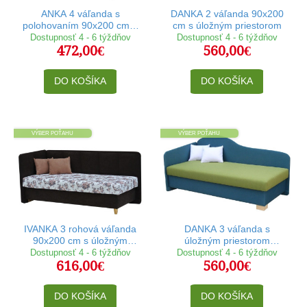
ANKA 4 váľanda s
DANKA 2 váľanda 90x200
polohovaním 90x200 cm a
cm s úložným priestorom
úložným priestorom
Dostupnosť 4 - 6 týždňov
Dostupnosť 4 - 6 týždňov
472,00€
560,00€
DO KOŠÍKA
DO KOŠÍKA
VÝBER POŤAHU
VÝBER POŤAHU
IVANKA 3 rohová váľanda
DANKA 3 váľanda s
90x200 cm s úložným
úložným priestorom
priestorom
90x200 cm
Dostupnosť 4 - 6 týždňov
Dostupnosť 4 - 6 týždňov
616,00€
560,00€
DO KOŠÍKA
DO KOŠÍKA