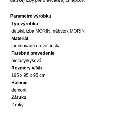
detskej izby pre dievčatá aj chlapcov.
Parametre výrobku
Typ výrobku
detská izba MORIN, nábytok MORIN
Materiál
laminovaná drevotrieska
Farebné prevedenie
biela/tyrkysová
Rozmery v/š/h
195 x 95 x 95 cm
Balenie
demont
Záruka
2 roky