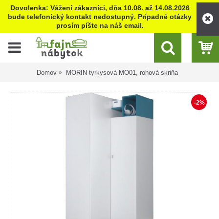
Dovolenka: Vážení zákazníci, dňa 10.08. až 14.08.2026
bude telefonický kontakt nedostupný. Prípadné otázky
prosím píšte na náš email.
Domov
MORIN tyrkysová MO01, rohová skriňa
-2%