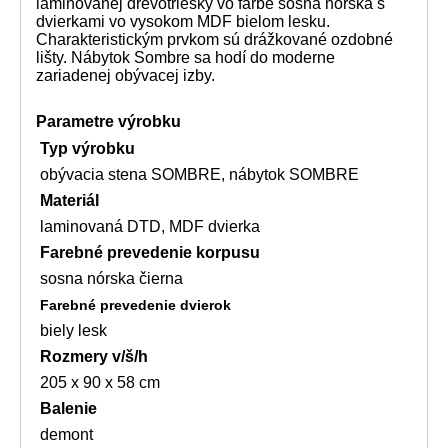
laminovanej drevotriesky vo farbe sosna nórska s
dvierkami vo vysokom MDF bielom lesku.
Charakteristickým prvkom sú drážkované ozdobné
lišty. Nábytok Sombre sa hodí do moderne
zariadenej obývacej izby.
Parametre výrobku
Typ výrobku
obývacia stena SOMBRE, nábytok SOMBRE
Materiál
laminovaná DTD, MDF dvierka
Farebné prevedenie korpusu
sosna nórska čierna
Farebné prevedenie dvierok
biely lesk
Rozmery v/š/h
205 x 90 x 58 cm
Balenie
demont