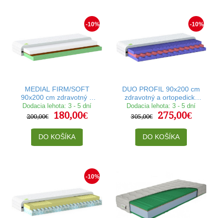
-10%
-10%
MEDIAL FIRM/SOFT
DUO PROFIL 90x200 cm
90x200 cm zdravotný a
zdravotný a ortopedický
ortopedický matrac
matrac
Dodacia lehota: 3 - 5 dní
Dodacia lehota: 3 - 5 dní
180,00€
275,00€
200,00€
305,00€
DO KOŠÍKA
DO KOŠÍKA
-10%