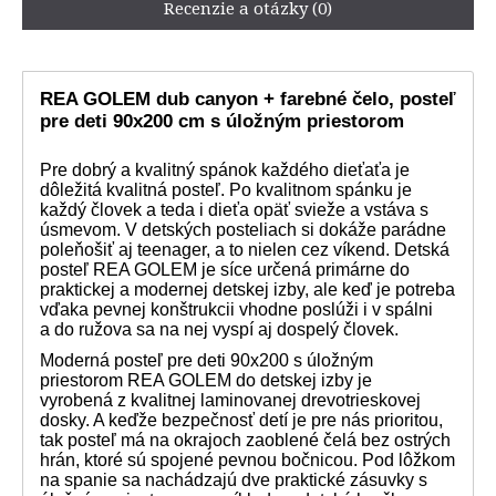
Recenzie a otázky (0)
REA GOLEM dub canyon + farebné čelo, posteľ
pre deti 90x200 cm s úložným priestorom
Pre dobrý a kvalitný spánok každého dieťaťa je
dôležitá kvalitná posteľ. Po kvalitnom spánku je
každý človek a teda i dieťa opäť svieže a vstáva s
úsmevom. V detských posteliach si dokáže parádne
poleňošiť aj teenager, a to nielen cez víkend. Detská
posteľ REA GOLEM je síce určená primárne do
praktickej a modernej detskej izby, ale keď je potreba
vďaka pevnej konštrukcii vhodne poslúži i v spálni
a do ružova sa na nej vyspí aj dospelý človek.
Moderná posteľ pre deti 90x200 s úložným
priestorom REA GOLEM do detskej izby je
vyrobená z kvalitnej laminovanej drevotrieskovej
dosky. A keďže bezpečnosť detí je pre nás prioritou,
tak posteľ má na okrajoch zaoblené čelá bez ostrých
hrán, ktoré sú spojené pevnou bočnicou. Pod lôžkom
na spanie sa nachádzajú dve praktické zásuvky s