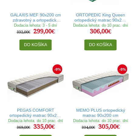
GALAXIS MEF 90x200 cm
ORTOPEDIC King Queen
zdravotný a ortopedický
ortopedický matrac 90x200
matrac
cm
Dodacia lehota: 3 - 5 dní
Dodacia lehota: do 10 prac. dní
299,00€
306,00€
332,00€
DO KOŠÍKA
DO KOŠÍKA
-9%
-9%
PEGAS COMFORT
MEMO PLUS ortopedický
ortopedický matrac 90x200
matrac 90x200 cm
cm
Dodacia lehota: do 10 prac. dní
Dodacia lehota: do 10 prac. dní
335,00€
305,00€
369,00€
334,00€