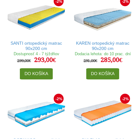
-2%
-2%
SANTI ortopedický matrac
KAREN ortopedický matrac
90x200 cm
90x200 cm
Dostupnosť 4 - 7 týždňov
Dodacia lehota: do 10 prac. dní
293,00€
285,00€
299,00€
291,00€
DO KOŠÍKA
DO KOŠÍKA
-2%
-2%