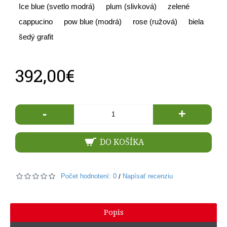
Ice blue (svetlo modrá)
plum (slivková)
zelené
cappucino
pow blue (modrá)
rose (ružová)
biela
šedý grafit
392,00€
-
+
DO KOŠÍKA
Počet hodnotení: 0
Napísať recenziu
/
Popis