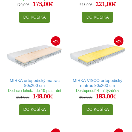
175,00€
221,00€
179,00€
225,00€
DO KOŠÍKA
DO KOŠÍKA
-2%
-2%
MIRKA ortopedický matrac
MIRKA VISCO ortopedický
90x200 cm
matrac 90x200 cm
Dodacia lehota: do 10 prac. dní
Dostupnosť 4 - 7 týždňov
148,00€
183,00€
151,00€
187,00€
DO KOŠÍKA
DO KOŠÍKA