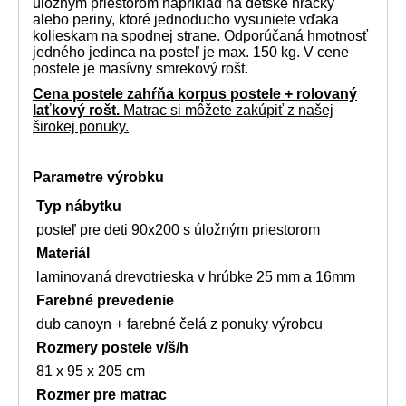
úložným priestorom napríklad na detské hračky
alebo periny, ktoré jednoducho vysuniete vďaka
kolieskam na spodnej strane. Odporúčaná hmotnosť
jedného jedinca na posteľ je max. 150 kg. V cene
postele je masívny smrekový rošt.
Cena postele zahŕňa korpus postele + rolovaný
laťkový rošt.
Matrac si môžete zakúpiť z našej
širokej ponuky.
Parametre výrobku
Typ nábytku
posteľ pre deti 90x200 s úložným priestorom
Materiál
laminovaná drevotrieska v hrúbke 25 mm a 16mm
Farebné prevedenie
dub canoyn + farebné čelá z ponuky výrobcu
Rozmery postele v/š/h
81 x 95 x 205 cm
Rozmer pre matrac