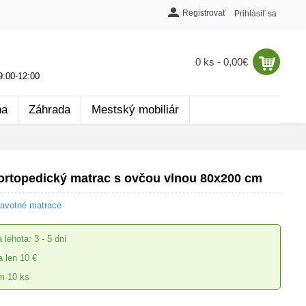
Registrovať
Prihlásiť sa
0 ks - 0,00€
:00-12:00
ňa
Záhrada
Mestský mobiliár
topedický matrac s ovčou vlnou 80x200 cm
ravotné matrace
 lehota: 3 - 5 dní
 len 10 €
m 10 ks