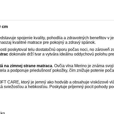
0 cm
dstavuje spojenie kvality, pohodlia a zdravotných benefitov v 
 naozaj kvalitné matrace pre pokojný a zdravý spánok.
osti poskytoval telu dostatočnú oporu počas noci, no zároveň 
trac
dokonale drží tvar a vytvára ideálnu oddychovú polohu pre
itá na zimnej strane matraca
. Ovčia vlna Merino je známa svo
tela a podporuje priedušnosť pokožky, čím znižuje potenie poč
FT CARE, ktorý je jemný ako hodváb a obsahuje viskózové vlák
ká sviežosťou a hebkosťou. Poskytuje príjemný pocit pohody poč
 kg.