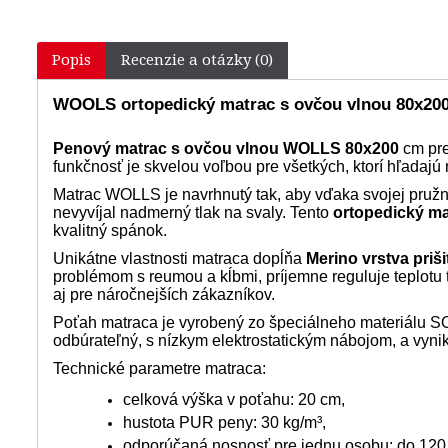
Popis
Recenzie a otázky (0)
WOOLS ortopedický matrac s ovčou vlnou 80x20
Penový matrac s ovčou vlnou WOLLS 80x200
cm pre
funkčnosť je skvelou voľbou pre všetkých, ktorí hľadajú
Matrac WOLLS je navrhnutý tak, aby vďaka svojej pružn
nevyvíjal nadmerný tlak na svaly. Tento
ortopedický ma
kvalitný spánok.
Unikátne vlastnosti matraca dopĺňa
Merino vrstva priš
problémom s reumou a kĺbmi, príjemne reguluje teplotu 
aj pre náročnejších zákazníkov.
Poťah matraca je vyrobený zo špeciálneho materiálu SO
odbúrateľný, s nízkym elektrostatickým nábojom, a vyni
Technické parametre matraca:
celková výška v poťahu: 20 cm,
hustota PUR peny: 30 kg/m³,
odporúčaná nosnosť pre jednu osobu: do 120