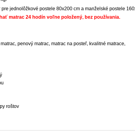
ný pre jednolôžkové postele 80x200 cm a manželské postele 16
chať matrac 24 hodín voľne položený, bez používania.
 matrac, penový matrac, matrac na posteľ, kvalitné matrace,
ý
bu
py roštov