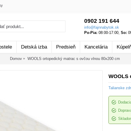
ky
0902 191 644
info@fajnnabytok.sk
Po-Pia:
08:00-17:00,
So:
09
ostele
Detská izba
Predsieň
Kancelária
Kúpel
Domov
WOOLS ortopedický matrac s ovčou vlnou 80x200 cm
WOOLS or
Talianske zd
Dodacia
Doprava
Sklado