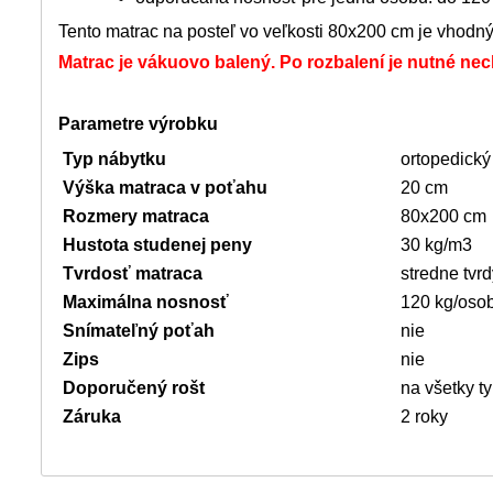
Tento matrac na posteľ vo veľkosti 80x200 cm je vhod
Matrac je vákuovo balený. Po rozbalení je nutné ne
Parametre výrobku
Typ nábytku
ortopedický
Výška matraca v poťahu
20 cm
Rozmery matraca
80x200 cm
Hustota studenej peny
30 kg/m3
Tvrdosť matraca
stredne tvrd
Maximálna nosnosť
120 kg/oso
Snímateľný poťah
nie
Zips
nie
Doporučený rošt
na všetky ty
Záruka
2 roky