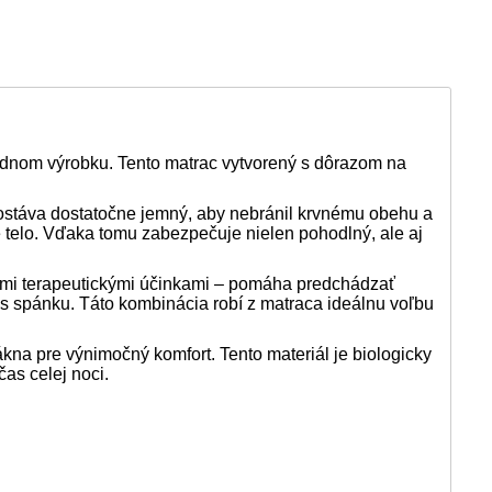
jednom výrobku. Tento matrac vytvorený s dôrazom na
zostáva dostatočne jemný, aby nebránil krvnému obehu a
 telo. Vďaka tomu zabezpečuje nielen pohodlný, ale aj
jimi terapeutickými účinkami – pomáha predchádzať
as spánku. Táto kombinácia robí z matraca ideálnu voľbu
na pre výnimočný komfort. Tento materiál je biologicky
as celej noci.