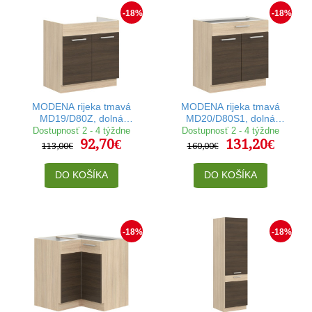
-18%
-18%
MODENA rijeka tmavá
MODENA rijeka tmavá
MD19/D80Z, dolná
MD20/D80S1, dolná
drezová skrinka v šírke 80
skrinka so zásuvkou v
Dostupnosť 2 - 4 týždne
Dostupnosť 2 - 4 týždne
92,70€
131,20€
cm
šírke 80 cm
113,00€
160,00€
DO KOŠÍKA
DO KOŠÍKA
-18%
-18%