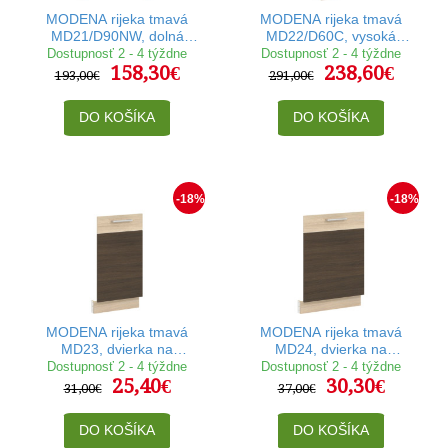
MODENA rijeka tmavá
MODENA rijeka tmavá
MD21/D90NW, dolná
MD22/D60C, vysoká
rohová skrinka v šírke
potravinová skrinka v šírke
Dostupnosť 2 - 4 týždne
Dostupnosť 2 - 4 týždne
158,30€
238,60€
90x90 cm
60 cm
193,00€
291,00€
DO KOŠÍKA
DO KOŠÍKA
-18%
-18%
MODENA rijeka tmavá
MODENA rijeka tmavá
MD23, dvierka na
MD24, dvierka na
umývačku riadu v šírke 45
umývačku riadu v šírke 60
Dostupnosť 2 - 4 týždne
Dostupnosť 2 - 4 týždne
25,40€
30,30€
cm
cm
31,00€
37,00€
DO KOŠÍKA
DO KOŠÍKA