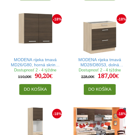
-18%
-18%
MODENA rijeka tmavá
MODENA rijeka tmavá
MD26/G80, horná skrinka
MD28/D80S3, dolná
v šírke 80 cm
skrinka so zásuvkami v
Dostupnosť 2 - 4 týždne
Dostupnosť 2 - 4 týždne
90,20€
187,00€
šírke 80 cm
110,00€
228,00€
DO KOŠÍKA
DO KOŠÍKA
-18%
-18%