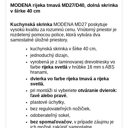
MODENA rijeka tmavá MD27/D40, dolná skrinka
v šírke 40 cm
Kuchynská skrinka
MODENA MD27 poskytuje
vysokú kvalitu za rozumnú cenu. Vnútorný priestor je
rozdelený pomocou police, ktorá vytvára dva
samostatné úložné priestory.
kuchynská skrinka v šírke 40 cm,
jednoduchý dizajn,
vyrobená je z laminovanej drevotriesky vo
farbe
rijeka svetlá
v hrúbke 16 mm s ABS
hranami,
dvierka vo farbe rijeka tmavá a
rijeka
svetlá
,
pri montáži si vyberiete
otváranie dvierok:
ľavé alebo pravé
,
plastové úchytky,
bez regulovateľných nožičiek,
odoberateľný sokel,
bez spomaľovačov
, v prípade záujmu je
ich možné zakúpiť samostatne,