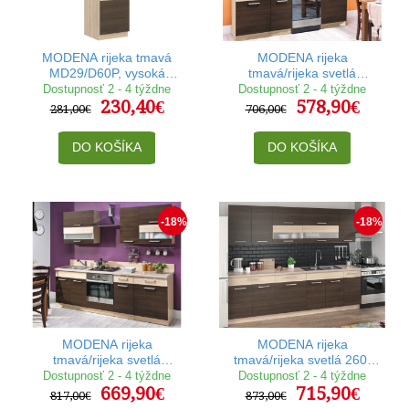
MODENA rijeka tmavá
MODENA rijeka
MD29/D60P, vysoká
tmavá/rijeka svetlá
potravinová skrinka na
160/220, kuchynská linka
Dostupnosť 2 - 4 týždne
Dostupnosť 2 - 4 týždne
230,40€
578,90€
vstavaný spotrebič v šírke
281,00€
706,00€
60 cm
DO KOŠÍKA
DO KOŠÍKA
-18%
-18%
MODENA rijeka
MODENA rijeka
tmavá/rijeka svetlá
tmavá/rijeka svetlá 260,
180/240, kuchynská
kuchynská linka
Dostupnosť 2 - 4 týždne
Dostupnosť 2 - 4 týždne
669,90€
715,90€
zostava
817,00€
873,00€