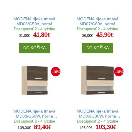
MODENA rijeka tmavá
MODENA rijeka tmavá
MD06/G50o, horná
MD07/G60o, horná
výklopná skrinka v šírke 50
výklopná skrinka v šírke 60
Dostupnosť 2 - 4 týždne
Dostupnosť 2 - 4 týždne
41,80€
45,90€
cm
cm
51,00€
56,00€
DO KOŠÍKA
DO KOŠÍKA
-18%
-18%
MODENA rijeka tmavá
MODENA rijeka tmavá
MD08/G60W, horná
MD09/G80W, horná
výklopná skrinka so sklom
výklopná skrinka so sklom
Dostupnosť 2 - 4 týždne
Dostupnosť 2 - 4 týždne
89,40€
103,30€
v šírke 60 cm
v šírke 80 cm
109,00€
126,00€