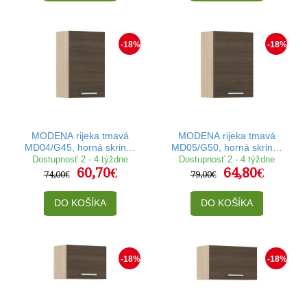
-18%
-18%
MODENA rijeka tmavá
MODENA rijeka tmavá
MD04/G45, horná skrinka
MD05/G50, horná skrinka
v šírke 45 cm
v šírke 50 cm
Dostupnosť 2 - 4 týždne
Dostupnosť 2 - 4 týždne
60,70€
64,80€
74,00€
79,00€
DO KOŠÍKA
DO KOŠÍKA
-18%
-18%