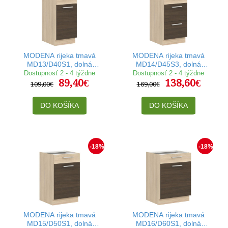
MODENA rijeka tmavá
MODENA rijeka tmavá
MD13/D40S1, dolná
MD14/D45S3, dolná
skrinka so zásuvkou v
skrinka so zásuvkami v
Dostupnosť 2 - 4 týždne
Dostupnosť 2 - 4 týždne
89,40€
138,60€
šírke 40 cm
šírke 45 cm
109,00€
169,00€
DO KOŠÍKA
DO KOŠÍKA
-18%
-18%
MODENA rijeka tmavá
MODENA rijeka tmavá
MD15/D50S1, dolná
MD16/D60S1, dolná