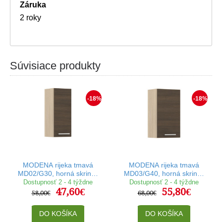
Záruka
2 roky
Súvisiace produkty
-18%
-18%
MODENA rijeka tmavá
MODENA rijeka tmavá
MD02/G30, horná skrinka
MD03/G40, horná skrinka
v šírke 30 cm
v šírke 40 cm
Dostupnosť 2 - 4 týždne
Dostupnosť 2 - 4 týždne
47,60€
55,80€
58,00€
68,00€
DO KOŠÍKA
DO KOŠÍKA