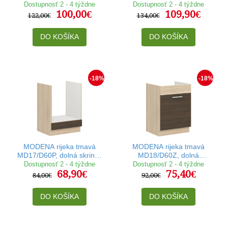
skrinka so zásuvkou v
skrinka so zásuvkou v
Dostupnosť 2 - 4 týždne
Dostupnosť 2 - 4 týždne
100,00€
109,90€
šírke 50 cm
šírke 60 cm
122,00€
134,00€
DO KOŠÍKA
DO KOŠÍKA
-18%
-18%
MODENA rijeka tmavá
MODENA rijeka tmavá
MD17/D60P, dolná skrinka
MD18/D60Z, dolná
na vstavanú rúru v šírke
drezová skrinka v šírke 60
Dostupnosť 2 - 4 týždne
Dostupnosť 2 - 4 týždne
68,90€
75,40€
60 cm
cm
84,00€
92,00€
DO KOŠÍKA
DO KOŠÍKA