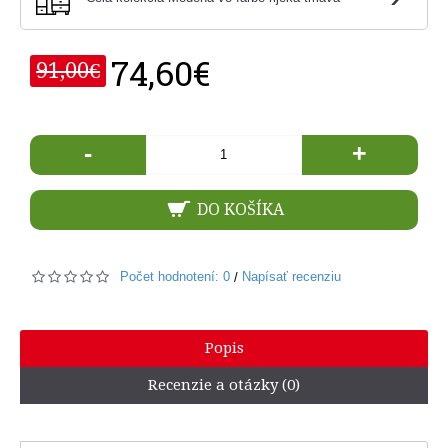
74,60€
91,00€
-
+
DO KOŠÍKA
Počet hodnotení: 0
Napísať recenziu
/
Popis
Recenzie a otázky (0)