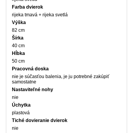
Farba dvierok
rijeka tmavá + rijeka svetlá
Výška
82 cm
Šírka
40 cm
Hĺbka
50 cm
Pracovná doska
nie je súčasťou balenia, je ju potrebné zakúpiť
samostatne
Nastaviteľné nohy
nie
Úchytka
plastová
Tiché dovieranie dvierok
nie