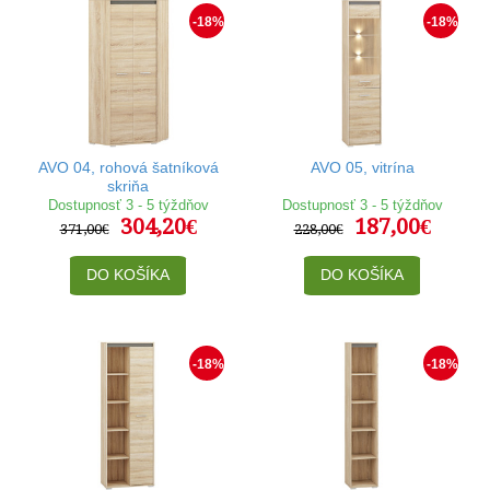
-18%
-18%
AVO 04, rohová šatníková
AVO 05, vitrína
skriňa
Dostupnosť 3 - 5 týždňov
Dostupnosť 3 - 5 týždňov
304,20€
187,00€
371,00€
228,00€
DO KOŠÍKA
DO KOŠÍKA
-18%
-18%