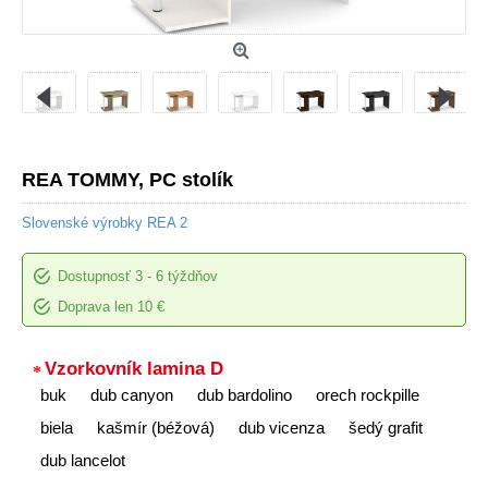
REA TOMMY, PC stolík
Slovenské výrobky REA 2
Dostupnosť
3 - 6 týždňov
Doprava len 10 €
Vzorkovník lamina D
buk
dub canyon
dub bardolino
orech rockpille
biela
kašmír (béžová)
dub vicenza
šedý grafit
dub lancelot