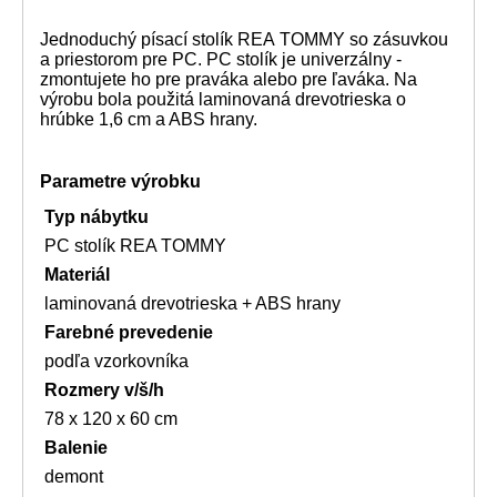
Jednoduchý písací stolík REA TOMMY so zásuvkou
a priestorom pre PC. PC stolík je univerzálny -
zmontujete ho pre praváka alebo pre ľaváka. Na
výrobu bola použitá laminovaná drevotrieska o
hrúbke 1,6 cm a ABS hrany.
Parametre výrobku
Typ nábytku
PC stolík REA TOMMY
Materiál
laminovaná drevotrieska + ABS hrany
Farebné prevedenie
podľa vzorkovníka
Rozmery
v/š/h
78 x 120 x 60 cm
Balenie
demont