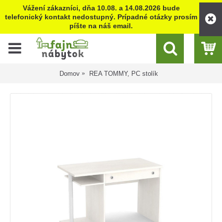
Vážení zákazníci, dňa 10.08. a 14.08.2026 bude
telefonický kontakt nedostupný. Prípadné otázky prosím
píšte na náš email.
Domov
REA TOMMY, PC stolík