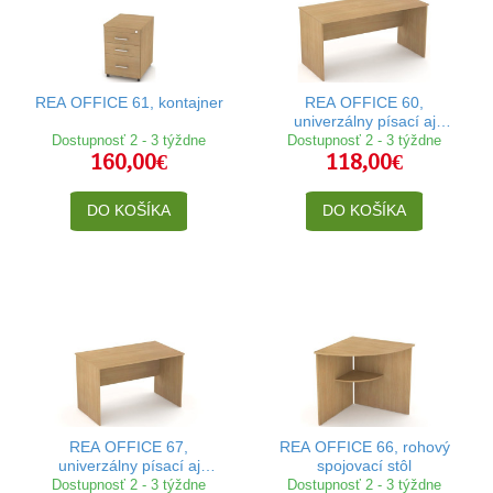
REA OFFICE 61, kontajner
REA OFFICE 60,
univerzálny písací aj
zasadací kancelársky stôl
Dostupnosť 2 - 3 týždne
Dostupnosť 2 - 3 týždne
160,00€
118,00€
DO KOŠÍKA
DO KOŠÍKA
REA OFFICE 67,
REA OFFICE 66, rohový
univerzálny písací aj
spojovací stôl
zasadací kancelársky stôl
Dostupnosť 2 - 3 týždne
Dostupnosť 2 - 3 týždne