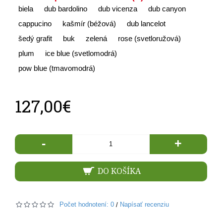
biela
dub bardolino
dub vicenza
dub canyon
cappucino
kašmír (béžová)
dub lancelot
šedý grafit
buk
zelená
rose (svetloružová)
plum
ice blue (svetlomodrá)
pow blue (tmavomodrá)
127,00€
-
+
DO KOŠÍKA
Počet hodnotení: 0
Napísať recenziu
/