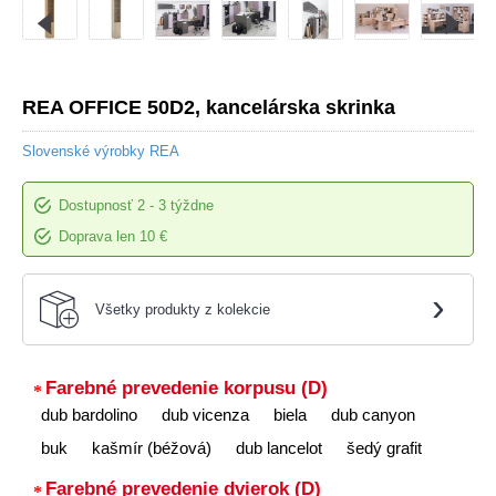
REA OFFICE 50D2, kancelárska skrinka
Slovenské výrobky REA
Dostupnosť
2 - 3 týždne
Doprava len 10 €
›
Všetky produkty z kolekcie
Farebné prevedenie korpusu (D)
dub bardolino
dub vicenza
biela
dub canyon
buk
kašmír (béžová)
dub lancelot
šedý grafit
Farebné prevedenie dvierok (D)