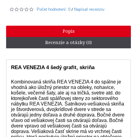
Počet hodnotení: 0
Napísať recenziu
/
Popis
Recenzie a otázky (0)
REA VENEZIA 4 šedý grafit, skriňa
Kombinovaná skriňa REA VENEZIA 4 do spálne je
vhodná ako úložný priestor na obleky, nohavice,
košele, večerné šaty, ale aj na tričká, svetre atd. do
ktorejkoľvek časti spálňovej steny zo sektorového
nábytku REA VENEZIA. Šatníkovo-vešiaková skriňa
je štvordverová, dvojkrídlové dvere v strede sa
otvárajú jedny doľava a druhé doprava. Bočné dvere
vľavo od vešiakovej časti sa otvárajú doľava. Bočné
dvere vpravo od vešiakovej časti sa otvárajú
doprava. Vešiaková časť skrine má vo vrchnej časti
policu, ktorá poskytuje úložný priestor na oblečenie.