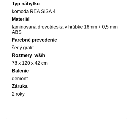
Typ nábytku
komoda REA SISA 4
Materiál
laminovaná drevotrieska v hrúbke 16mm + 0,5 mm
ABS
Farebné prevedenie
šedý grafit
Rozmery v/š/h
78 x 120 x 42 cm
Balenie
demont
Záruka
2 roky