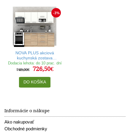
-3%
NOVA PLUS akciová
kuchynská zostava
180/240 dub sonoma/biela
Dodacia lehota: do 10 prac. dní
726,50€
749,00€
DO KOŠÍKA
Informácie o nákupe
Ako nakupovať
Obchodné podmienky