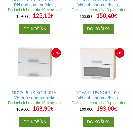
RH dub sonoma/biela,
VH dub sonoma/biela,
horná rohová skrinka v
horná výklopná skrinka so
Dodacia lehota: do 10 prac. dní
Dodacia lehota: do 10 prac. dní
125,10€
150,40€
šírke 60x60 cm
sklom v šírke 60 cm
129,00€
155,00€
DO KOŠÍKA
DO KOŠÍKA
-3%
-3%
NOVA PLUS NOPL-015-
NOVA PLUS NOPL-016-
VH dub sonoma/biela,
VH dub sonoma/biela,
horná výklopná skrinka v
horná výklopná skrinka so
Dodacia lehota: do 10 prac. dní
Dodacia lehota: do 10 prac. dní
163,90€
193,00€
šírke 80 cm
sklom v šírke 80 cm
169,00€
199,00€
DO KOŠÍKA
DO KOŠÍKA