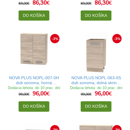
86,30€
86,30€
cm
89,00€
89,00€
DO KOŠÍKA
DO KOŠÍKA
-3%
-3%
NOVA PLUS NOPL-007-0H
NOVA PLUS NOPL-063-0S
dub sonoma, horná
dub sonoma, dolná skrinka
skrinka v šírke 60 cm
v šírke 45 cm
Dodacia lehota: do 10 prac. dní
Dodacia lehota: do 10 prac. dní
96,00€
96,00€
99,00€
99,00€
DO KOŠÍKA
DO KOŠÍKA