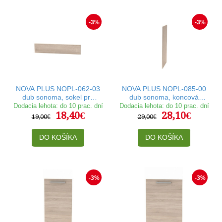
-3%
-3%
NOVA PLUS NOPL-062-03
NOVA PLUS NOPL-085-00
dub sonoma, sokel pre
dub sonoma, koncová
umývačku v šírke 45 cm
doska v hrúbke 1,6 cm
Dodacia lehota: do 10 prac. dní
Dodacia lehota: do 10 prac. dní
18,40€
28,10€
19,00€
29,00€
DO KOŠÍKA
DO KOŠÍKA
-3%
-3%