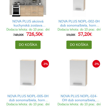
NOVA PLUS akciová
NOVA PLUS NOPL-002-0H
kuchynská zostava
dub sonoma/biela, horná
180/240 dub sonoma
skrinka v šírke 30 cm
Dodacia lehota: do 10 prac. dní
Dodacia lehota: do 10 prac. dní
726,50€
57,20€
749,00€
59,00€
DO KOŠÍKA
DO KOŠÍKA
-3%
-3%
NOVA PLUS NOPL-005-0H
NOVA PLUS NOPL-024-
dub sonoma/biela, horná
OH dub sonoma/biela,
skrinka v šírke 40 cm
horná skrinka v šírke 45
Dodacia lehota: do 10 prac. dní
Dodacia lehota: do 10 prac. dní