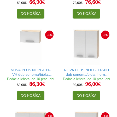
66,90€
76,60€
cm
69,00€
79,00€
DO KOŠÍKA
DO KOŠÍKA
-3%
-3%
NOVA PLUS NOPL-011-
NOVA PLUS NOPL-007-0H
VH dub sonoma/biela,
dub sonoma/biela, horná
horná výklopná skrinka v
skrinka v šírke 60 cm
Dodacia lehota: do 10 prac. dní
Dodacia lehota: do 10 prac. dní
86,30€
96,00€
šírke 60 cm
89,00€
99,00€
DO KOŠÍKA
DO KOŠÍKA
-3%
-3%