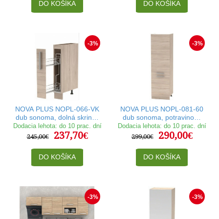
DO KOŠÍKA
DO KOŠÍKA
-3%
-3%
NOVA PLUS NOPL-066-VK
NOVA PLUS NOPL-081-60
dub sonoma, dolná skrinka
dub sonoma, potravinová
s výsuvným košom v šírke
skrinka v šírke 60 cm
Dodacia lehota: do 10 prac. dní
Dodacia lehota: do 10 prac. dní
237,70€
290,00€
15 cm
245,00€
299,00€
DO KOŠÍKA
DO KOŠÍKA
-3%
-3%