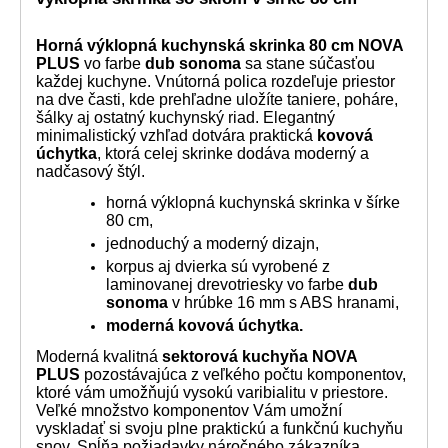
Horná výklopná kuchynská skrinka 80 cm NOVA
PLUS
vo farbe
dub sonoma
sa stane súčasťou
každej kuchyne. Vnútorná polica rozdeľuje priestor
na dve časti, kde prehľadne uložíte taniere, poháre,
šálky aj ostatný kuchynský riad. Elegantný
minimalistický vzhľad dotvára praktická
kovová
úchytka
, ktorá celej skrinke dodáva moderný a
nadčasový štýl.
horná výklopná kuchynská skrinka v šírke
80 cm,
jednoduchý a moderný dizajn,
korpus aj dvierka sú vyrobené z
laminovanej drevotriesky vo farbe
dub
sonoma
v hrúbke 16 mm s ABS hranami,
moderná kovová úchytka
.
Moderná kvalitná
sektorová kuchyňa NOVA
PLUS
pozostávajúca z veľkého počtu komponentov,
ktoré vám umožňujú vysokú varibialitu v priestore.
Veľké množstvo komponentov Vám umožní
vyskladať si svoju plne praktickú a funkčnú kuchyňu
snov. Spĺňa požiadavky náročného zákazníka.