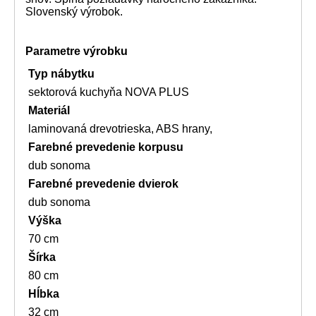
Slovenský výrobok.
Parametre výrobku
Typ nábytku
sektorová kuchyňa NOVA PLUS
Materiál
laminovaná drevotrieska, ABS hrany,
Farebné prevedenie korpusu
dub sonoma
Farebné prevedenie dvierok
dub sonoma
Výška
70 cm
Šírka
80 cm
Hĺbka
32 cm