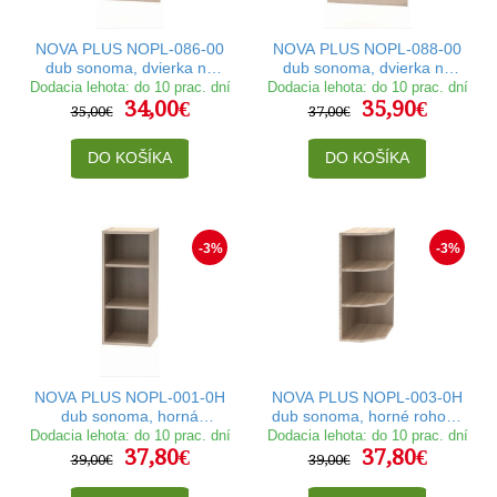
NOVA PLUS NOPL-086-00
NOVA PLUS NOPL-088-00
dub sonoma, dvierka na
dub sonoma, dvierka na
umývačku riadu v šírke
umývačku riadu v šírke
Dodacia lehota: do 10 prac. dní
Dodacia lehota: do 10 prac. dní
34,00€
35,90€
44,6 cm a výške 72,2 cm
59,6 cm a výške 72,2 cm
35,00€
37,00€
DO KOŠÍKA
DO KOŠÍKA
-3%
-3%
NOVA PLUS NOPL-001-0H
NOVA PLUS NOPL-003-0H
dub sonoma, horná
dub sonoma, horné rohové
otvorená skrinka v šírke 30
ukončenie v šírke 30 cm
Dodacia lehota: do 10 prac. dní
Dodacia lehota: do 10 prac. dní
37,80€
37,80€
cm
39,00€
39,00€