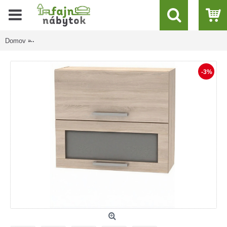
Domov
NOVA PLUS NOPL-016-VH dub sonoma, horná výklopná skrinka 
-3%