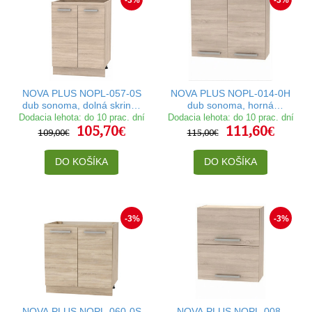
-3%
-3%
NOVA PLUS NOPL-057-0S
NOVA PLUS NOPL-014-0H
dub sonoma, dolná skrinka
dub sonoma, horná
v šírke 60 cm
skrinka v šírke 80 cm
Dodacia lehota: do 10 prac. dní
Dodacia lehota: do 10 prac. dní
105,70€
111,60€
109,00€
115,00€
DO KOŠÍKA
DO KOŠÍKA
-3%
-3%
NOVA PLUS NOPL-060-0S
NOVA PLUS NOPL-008-