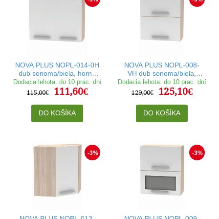
NOVA PLUS NOPL-014-0H
NOVA PLUS NOPL-008-
dub sonoma/biela, horná
VH dub sonoma/biela,
skrinka v šírke 80 cm
horná výklopná skrinka v
Dodacia lehota: do 10 prac. dní
Dodacia lehota: do 10 prac. dní
111,60€
125,10€
šírke 60 cm
115,00€
129,00€
DO KOŠÍKA
DO KOŠÍKA
-3%
-3%
NOVA PLUS NOPL-013-
NOVA PLUS NOPL-009-