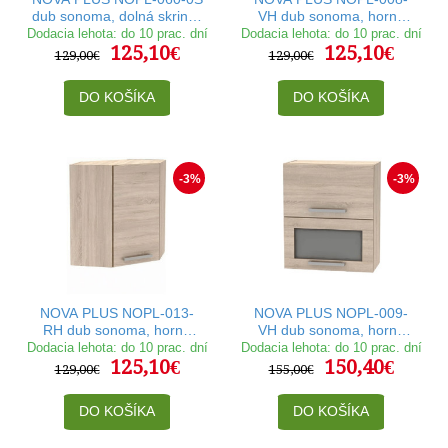
dub sonoma, dolná skrinka
VH dub sonoma, horná
v šírke 80 cm
výklopná skrinka v šírke 60
Dodacia lehota: do 10 prac. dní
Dodacia lehota: do 10 prac. dní
125,10€
125,10€
cm
129,00€
129,00€
DO KOŠÍKA
DO KOŠÍKA
-3%
-3%
NOVA PLUS NOPL-013-
NOVA PLUS NOPL-009-
RH dub sonoma, horná
VH dub sonoma, horná
rohová skrinka v šírke
výklopná skrinka so sklom
Dodacia lehota: do 10 prac. dní
Dodacia lehota: do 10 prac. dní
125,10€
150,40€
60x60 cm
v šírke 60 cm
129,00€
155,00€
DO KOŠÍKA
DO KOŠÍKA