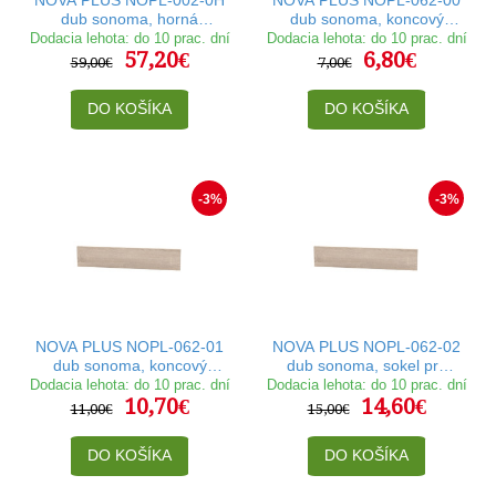
dub sonoma, horná
dub sonoma, koncový
skrinka v šírke 30 cm
sokel na nízke skrinky v
Dodacia lehota: do 10 prac. dní
Dodacia lehota: do 10 prac. dní
57,20€
6,80€
dĺžke 44,7 cm
59,00€
7,00€
DO KOŠÍKA
DO KOŠÍKA
-3%
-3%
NOVA PLUS NOPL-062-01
NOVA PLUS NOPL-062-02
dub sonoma, koncový
dub sonoma, sokel pre
sokel na vysoké skrinky v
umývačku v šírke 60 cm
Dodacia lehota: do 10 prac. dní
Dodacia lehota: do 10 prac. dní
10,70€
14,60€
dĺžke 52,3 cm
11,00€
15,00€
DO KOŠÍKA
DO KOŠÍKA