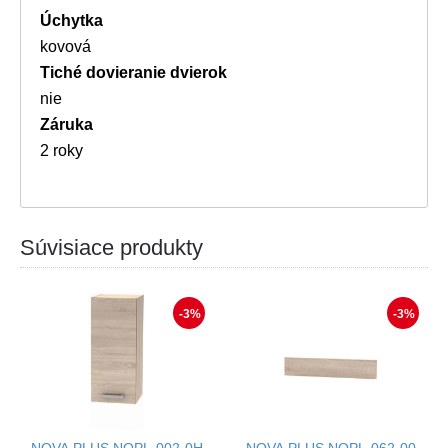
Úchytka
kovová
Tiché dovieranie dvierok
nie
Záruka
2 roky
Súvisiace produkty
-3%
-3%
NOVA PLUS NOPL-002-0H
NOVA PLUS NOPL-062-00