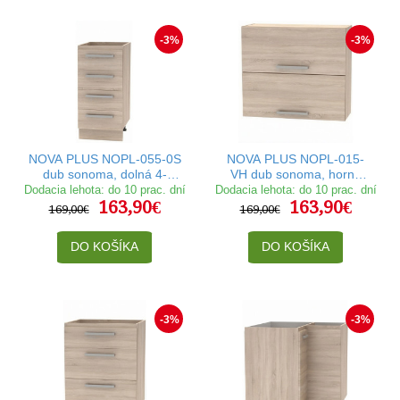
-3%
-3%
NOVA PLUS NOPL-055-0S
NOVA PLUS NOPL-015-
dub sonoma, dolná 4-
VH dub sonoma, horná
zásuvková skrinka v šírke
výklopná skrinka v šírke 80
Dodacia lehota: do 10 prac. dní
Dodacia lehota: do 10 prac. dní
163,90€
163,90€
40 cm
cm
169,00€
169,00€
DO KOŠÍKA
DO KOŠÍKA
-3%
-3%