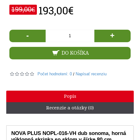
193,00€
199,00€
-
+
DO KOŠÍKA
Počet hodnotení: 0
Napísať recenziu
/
Popis
Recenzie a otázky (0)
NOVA PLUS NOPL-016-VH dub sonoma, horná
výklopná skrinka so sklom v šírke 80 cm