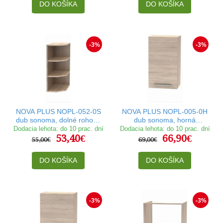
DO KOŠÍKA
DO KOŠÍKA
-3%
-3%
NOVA PLUS NOPL-052-0S
NOVA PLUS NOPL-005-0H
dub sonoma, dolné rohové
dub sonoma, horná
zakončenie v šírke 30 cm
skrinka v šírke 40 cm
Dodacia lehota: do 10 prac. dní
Dodacia lehota: do 10 prac. dní
53,40€
66,90€
55,00€
69,00€
DO KOŠÍKA
DO KOŠÍKA
-3%
-3%