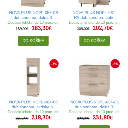
NOVA PLUS NOPL-058-0S
NOVA PLUS NOPL-061-
dub sonoma, dolná 3-
RS dub sonoma, dolná
zásuvková skrinka v šírke
rohová skrinka v šírke
Dodacia lehota: do 10 prac. dní
Dodacia lehota: do 10 prac. dní
183,30€
202,70€
60 cm
90x90 cm
189,00€
209,00€
DO KOŠÍKA
DO KOŠÍKA
-3%
-3%
NOVA PLUS NOPL-084-00
NOVA PLUS NOPL-064-0S
dub sonoma, skrinka na
dub sonoma, dolná 3-
vstavanú rúru a mikrovlnku
zásuvková skrinka v šírke
Dodacia lehota: do 10 prac. dní
Dodacia lehota: do 10 prac. dní
218,30€
231,80€
v šírke 60 cm
80 cm
225,00€
239,00€