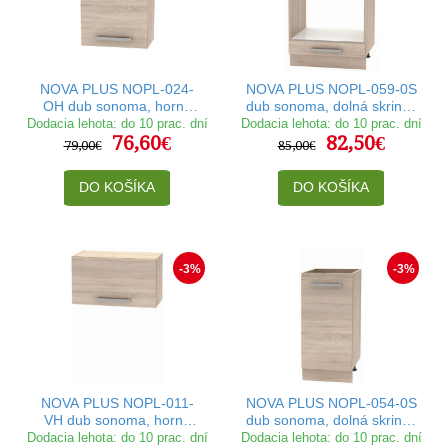
NOVA PLUS NOPL-024-
NOVA PLUS NOPL-059-0S
OH dub sonoma, horná
dub sonoma, dolná skrinka
skrinka v šírke 45 cm
na vstavaný spotrebič v
Dodacia lehota: do 10 prac. dní
Dodacia lehota: do 10 prac. dní
76,60€
82,50€
šírke 60 cm
79,00€
85,00€
DO KOŠÍKA
DO KOŠÍKA
-3%
-3%
NOVA PLUS NOPL-011-
NOVA PLUS NOPL-054-0S
VH dub sonoma, horná
dub sonoma, dolná skrinka
výklopná skrinka v šírke 60
v šírke 40 cm
Dodacia lehota: do 10 prac. dní
Dodacia lehota: do 10 prac. dní