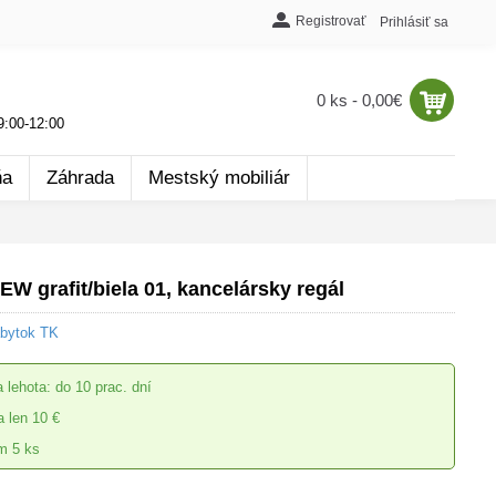
Registrovať
Prihlásiť sa
0 ks - 0,00€
:00-12:00
ňa
Záhrada
Mestský mobiliár
W grafit/biela 01, kancelársky regál
ábytok TK
 lehota: do 10 prac. dní
 len 10 €
m 5 ks