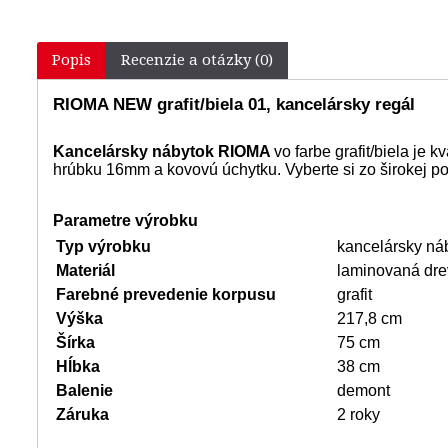
Popis
Recenzie a otázky (0)
RIOMA NEW grafit/biela 01, kancelársky regál
Kancelársky nábytok RIOMA
vo farbe grafit/biela je
hrúbku 16mm a kovovú úchytku. Vyberte si zo širokej p
Parametre výrobku
Typ výrobku
kancelársky
Materiál
laminovaná dre
Farebné prevedenie korpusu
grafit
Výška
217,8 cm
Šírka
75 cm
Hĺbka
38 cm
Balenie
demont
Záruka
2 roky