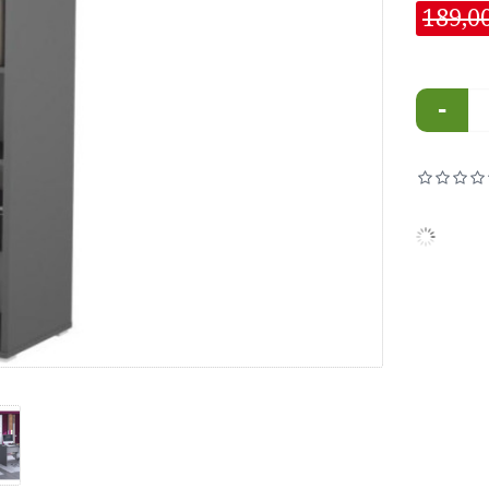
189,0
-