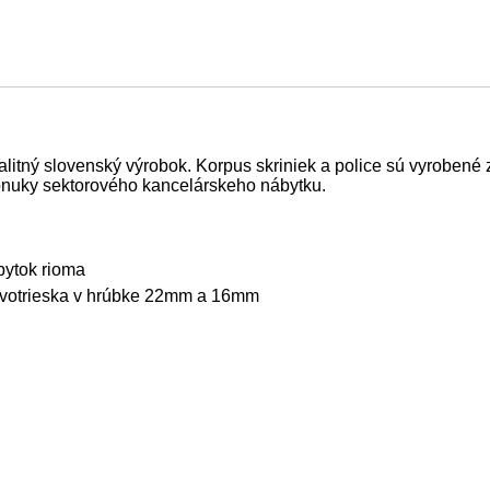
 kvalitný slovenský výrobok. Korpus skriniek a police sú vyroben
onuky sektorového kancelárskeho nábytku.
 nábytok rioma
votrieska v hrúbke 22mm a 16mm