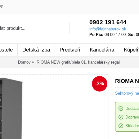
ky
0902 191 644
info@fajnnabytok.sk
Po-Pia:
08:00-17:00,
So:
09
ostele
Detská izba
Predsieň
Kancelária
Kúpel
Domov
RIOMA NEW grafit/biela 01, kancelársky regál
RIOMA NE
-3%
Sektorový n
Dodacia
Doprava
Sklado