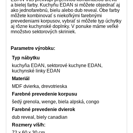
a bielej farby. Kuchyňu EDAN si môžete objednať aj
ako jednofarebnú, bielu alebo dub reveal. Obe farby
môžete kombinovať s niekoľkými farebnými
prevedeniami korpusov, vybrať si môžete typ úchytky
aj rôzne kuchynské doplnky. V ponuke máme veľké
množstvo sektorových skriniek.
Parametre výrobku:
Typ nábytku
kuchyňa EDAN, sektorové kuchyne EDAN,
kuchynské linky EDAN
Materiál
MDF dvierka, drevotrieska
Farebné prevedenie korpusu
šedý grenola, wenge, biela alpská, congo
Farebné prevedenie dvierok
dub reveal, biely canadian
Rozmery
v/š/h:
72 x 60 x 30 cm