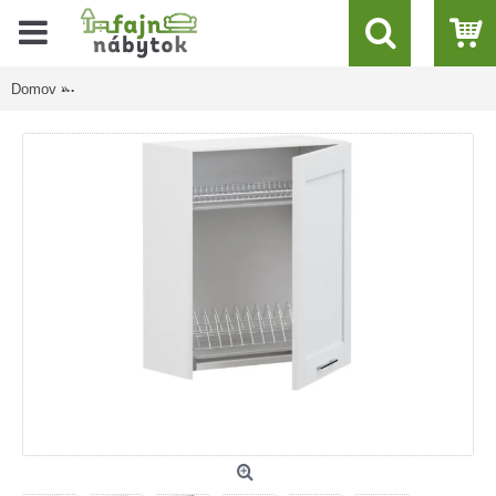
Domov
EDAN dub/biela GC60/72, horná skrinka s odkvapkávačom v šír