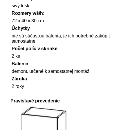
sivý lesk
Rozmery
v/š/h:
72 x 40 x 30 cm
Úchytky
nie sú súčasťou balenia, je ich potrebné zakúpiť
samostatne
Počet políc v skrinke
2 ks
Balenie
demont, určené k samostatnej montáži
Záruka
2 roky
Pravé/ľavé prevedenie