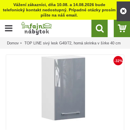
Vážení zákazníci, dňa 10.08. a 14.08.2026 bude
telefonický kontakt nedostupný. Prípadné otázky prosím
píšte na náš email.
Domov
TOP LINE sivý lesk G40/72, horná skrinka v šírke 40 cm
-32%